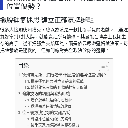
位置優勢？
擺脫運氣迷思 建立正確贏牌邏輯
很多人接觸德州撲克，總以為這是一款比拚手氣的遊戲，只要運
氣好拿到1對大牌，就能贏走所有籌碼。其實能在牌桌上長期生
存的高手，從不把勝負交給運氣，而是依靠嚴密邏輯做決策。每
把牌發放是隨機的，但如何應對完全取決於你的選擇。
目錄
德州撲克新手進階教學 什麼是偷雞與位置優勢？
擺脫運氣迷思 建立正確贏牌邏輯
輸錢難免有情緒 但情緒控制是關鍵
偷雞技巧的精髓與發動時機
看穿對手弱點的心理戰術
選擇完美偷雞情境與牌面
位置優勢決定你的資訊高低
牌桌座位帶來的先天條件
後手玩家有絕對掌控節奏權力