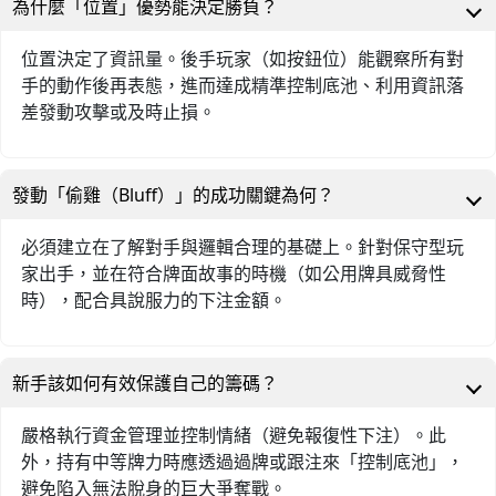
為什麼「位置」優勢能決定勝負？
位置決定了資訊量。後手玩家（如按鈕位）能觀察所有對
手的動作後再表態，進而達成精準控制底池、利用資訊落
差發動攻擊或及時止損。
發動「偷雞（Bluff）」的成功關鍵為何？
必須建立在了解對手與邏輯合理的基礎上。針對保守型玩
家出手，並在符合牌面故事的時機（如公用牌具威脅性
時），配合具說服力的下注金額。
新手該如何有效保護自己的籌碼？
嚴格執行資金管理並控制情緒（避免報復性下注）。此
外，持有中等牌力時應透過過牌或跟注來「控制底池」，
避免陷入無法脫身的巨大爭奪戰。