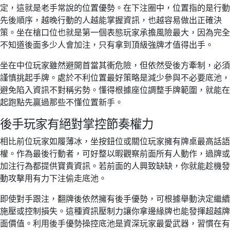
定，這就是老手常說的位置優勢。在下注圈中，位置指的是行動
先後順序，越晚行動的人越能掌握資訊，也越容易做出正確決
策。坐在槍口位也就是第一個表態玩家承擔風險最大，因為完全
不知道後面多少人會加注，只有拿到頂級強牌才值得出手。
坐在中位玩家雖然避開首當其衝危險，但依然受後方牽制，必須
謹慎挑起手牌。處於不利位置最好策略是減少參與不必要底池，
避免陷入資訊不對稱劣勢。懂得根據座位調整手牌範圍，就能在
起跑點先贏過那些不懂位置新手。
後手玩家有絕對掌控節奏權力
相比前位玩家如履薄冰，坐按鈕位或關位玩家擁有牌桌最高話語
權。作為最後行動者，可好整以暇觀察前面所有人動作，過牌或
加注行為都提供寶貴資訊。若前面的人興致缺缺，你就能趁機發
動攻擊用有力下注偷走底池。
即使對手跟注，翻牌後依然擁有後手優勢，可根據舉動決定繼續
施壓或控制損失。這種資訊壓制力讓你拿邊緣牌也能發揮超越牌
面價值。利用後手優勢操控底池是資深玩家最愛武器，習慣在有