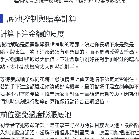
每個位置該玩什麼樣的手牌，總整理。/金享娛樂城
底池控制與賠率計算
計算下注金額的尺度
底池策略是最需數學邏輯輔助的環節，決定你長期下來是賺是
賠。牌桌每一次下注都必須有明確目的，而不是憑感覺丟籌碼。
手握強牌想榨取最大價值，下注金額須剛好在對手願跟注的臨界
點，太小錯失機會太大則嚇跑對手。
等待湊成順子或同花時，必須精準計算底池賠率決定是否跟注。
若對手下注金額遠超你湊成好牌機率，最明智選擇是立刻棄牌不
追逐不切實際希望。職業玩家面對滿桌籌碼能無動於衷，因為他
們無時無刻進行賠率計算確保行動符合正期望值。
前位避免過度膨脹底池
初學者常犯致命錯誤，是在拿中等牌力時盲目放大底池，最終陷
入無法脫身泥沼。當牌不錯但非絕對堅果牌，應盡可能把底池控