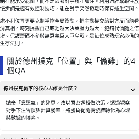
制在能承受範圍，而不是跟著對手瘋狂加注。利用過牌或跟注放
慢步調是極有效控制技巧，能在對手突然發難時保有逃生空間。
處不利位置更要克制掌控全局衝動，把主動權交給對方反而能看
清真相。時刻提醒自己底池越大決策壓力越大，犯錯代價隨之倍
增。保護籌碼不參與無意義巨大爭奪戰，是每位成熟玩家必備的
生存法則。
關於德州撲克「位置」與「偷雞」的4
個QA
德州撲克贏家的核心思維是什麼？
拋棄「靠運氣」的迷思，改以嚴密邏輯做決策。透過觀察
對手下注習慣與計算勝率，將勝負從隨機發牌轉化為心理
與數據的博弈。