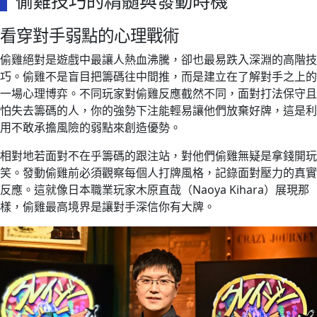
偷雞技巧的精髓與發動時機
看穿對手弱點的心理戰術
偷雞絕對是遊戲中最讓人熱血沸騰，卻也最易跌入深淵的高階技
巧。偷雞不是盲目把籌碼往中間推，而是建立在了解對手之上的
一場心理博弈。不同玩家對偷雞反應截然不同，面對打法保守且
怕失去籌碼的人，你的強勢下注能輕易讓他們放棄好牌，這是利
用不敢承擔風險的弱點來創造優勢。
相對地若面對不在乎籌碼的跟注站，對他們偷雞無疑是拿錢開玩
笑。發動偷雞前必須觀察每個人打牌風格，記錄面對壓力的真實
反應。這就像日本職業玩家木原直哉（Naoya Kihara）展現那
樣，偷雞最高境界是讓對手深信你有大牌。