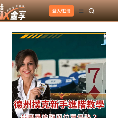
跳
至
登入/註冊
主
要
內
容