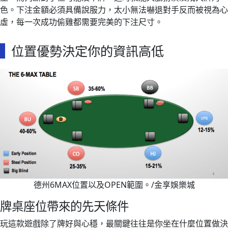
色。下注金額必須具備說服力，太小無法嚇退對手反而被視為心
虛，每一次成功偷雞都需要完美的下注尺寸。
位置優勢決定你的資訊高低
德州6MAX位置以及OPEN範圍。/金享娛樂城
牌桌座位帶來的先天條件
玩這款遊戲除了牌好與心穩，最關鍵往往是你坐在什麼位置做決