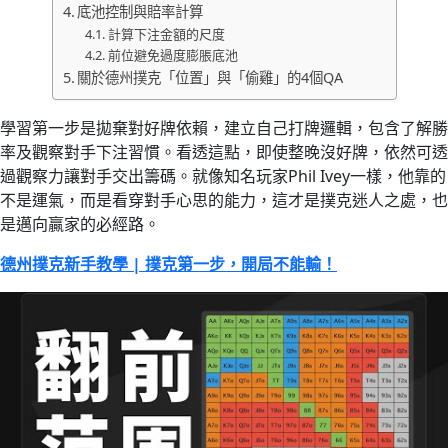
底池控制與賠率計算
計算下注金額的尺度
前位避免過度膨脹底池
關於德州撲克「位置」與「偷雞」的4個QA
學習第一步是拋棄對好牌依賴，建立自己打牌邏輯，包含了解勝
率及觀察對手下注習慣。看透這點，即使整晚沒好牌，依然可透
過觀察力讓對手交出籌碼。就像知名玩家Phil Ivey一樣，他靠的
不是運氣，而是看穿對手心思的能力，這才是撲克迷人之處，也
是邁向贏家的必經路。
德州撲克新手教學 | 撲克第一步，開局不能輸！