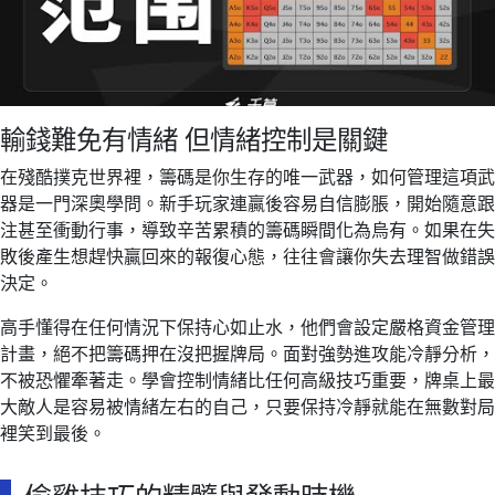
輸錢難免有情緒 但情緒控制是關鍵
在殘酷撲克世界裡，籌碼是你生存的唯一武器，如何管理這項武
器是一門深奧學問。新手玩家連贏後容易自信膨脹，開始隨意跟
注甚至衝動行事，導致辛苦累積的籌碼瞬間化為烏有。如果在失
敗後產生想趕快贏回來的報復心態，往往會讓你失去理智做錯誤
決定。
高手懂得在任何情況下保持心如止水，他們會設定嚴格資金管理
計畫，絕不把籌碼押在沒把握牌局。面對強勢進攻能冷靜分析，
不被恐懼牽著走。學會控制情緒比任何高級技巧重要，牌桌上最
大敵人是容易被情緒左右的自己，只要保持冷靜就能在無數對局
裡笑到最後。