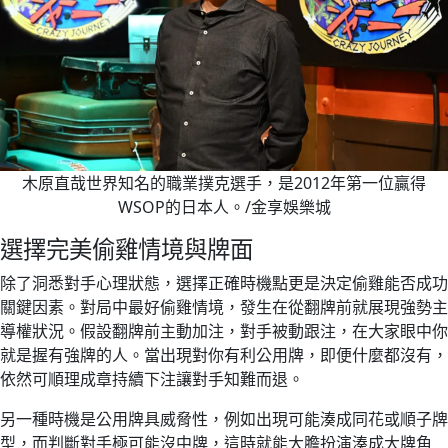
木原直哉世界知名的職業撲克選手，是2012年第一位贏得
WSOP的日本人。/金享娛樂城
選擇完美偷雞情境與牌面
除了洞悉對手心理狀態，選擇正確時機點更是決定偷雞能否成功
關鍵因素。對局中最好偷雞情境，發生在從翻牌前就展現強勢主
導權狀況。假設翻牌前主動加注，對手被動跟注，在大家眼中你
就是握有強牌的人。當出現對你有利公用牌，即便什麼都沒有，
依然可順理成章持續下注讓對手知難而退。
另一種時機是公用牌具威脅性，例如出現可能湊成同花或順子牌
型，而判斷對手極可能沒中牌，這時就能大膽扮演湊成大牌角