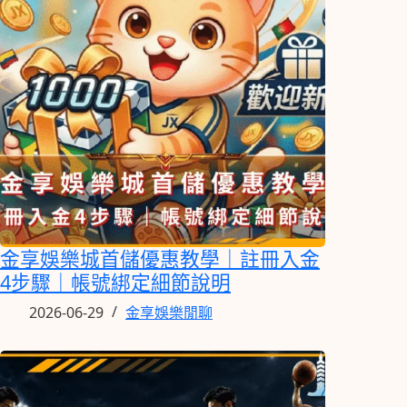
金享娛樂城首儲優惠教學｜註冊入金
4步驟｜帳號綁定細節說明
2026-06-29
金享娛樂閒聊