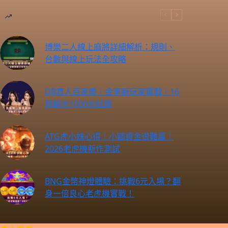
博樂二人線上麻將詳細解析：規則、
台數與線上玩法全攻略
DB真人百家樂｜金享新玩家實戰｜16
局輸光1000元紀錄
ATG虎小妹心得｜小額資金很難贏｜
2026老虎機新作測試
BNG金幣神燈體驗：挑戰6元入場？翻
身一倍良心老虎機實戰！