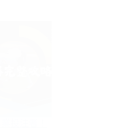
專業投注者！