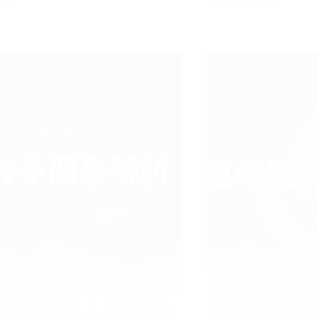
霆
vs
溜
馬
怎
麼
賭？
！
精
準
數
據
帶
、
你
掌
握
運
彩
投
注
投注攻略！教你以
從賭徒到
攻