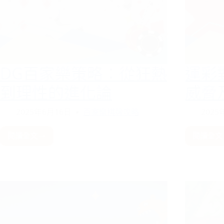
DG百家樂策略：從狂熱
運彩
到理性的進化論
威脅
2025年6月16日
百家樂棋牌攻略
2025
閱讀全文
閱讀全文
DG
運
百
彩
家
對
樂
NB
策
球
略：
員
從
的
狂
死