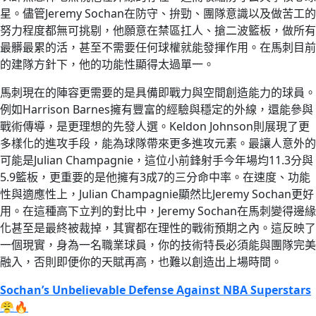
星。儘管Jeremy Sochan在防守、拚勁、團隊意識以及做苦工的
努力程度都無可挑剔，他願意在禁區扛人、搶二波籃板，做所有
最髒最累的活，甚至不需要任何球權就能發揮作用。在馬刺目前
的建隊方針下，他的功能性顯得太過單一。
馬刺現在的陣容更需要的是具備即戰力與空間創造能力的球員。
例如Harrison Barnes擁有豐富的經驗與穩定的外線，還能參與
戰術傳導，是更理想的先發人選。Keldon Johnson則展現了更
多樣化的進攻手段，能為球隊帶來更多進攻元素。最讓人意外的
可能是Julian Champagnie，這位小前鋒射手今年場均11.3分與
5.9籃板，更重要的是他擁有3成7的三分命中率。在速度、功能
性與適應性上，Julian Champagnie顯然比Jeremy Sochan更好
用。在這種高下立判的對比中，Jeremy Sochan在馬刺變得邊緣
化甚至是最終被裁掉，其實都在理性的戰術預期之內。這反映了
一個現實，身為一名職業球員，你的技術特長必須能與團隊完美
融入，否則即便你的天賦再高，也難以創造出上場時間。
Sochan’s Unbelievable Defense Against NBA Superstars
😤🔥