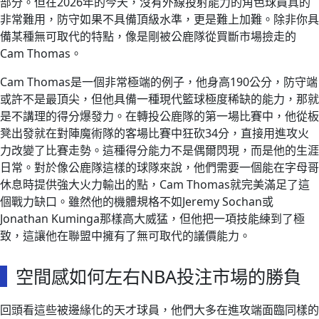
部分。但在2026年的今天，沒有外線投射能力的角色球員真的
非常難用，防守如果不具備頂級水準，更是難上加難。除非你具
備某種無可取代的特點，像是剛被公鹿隊從買斷市場撿走的
Cam Thomas。
Cam Thomas是一個非常極端的例子，他身高190公分，防守端
或許不是最頂尖，但他具備一種現代籃球極度稀缺的能力，那就
是不講理的得分爆發力。在轉投公鹿隊的第一場比賽中，他從板
凳出發就在對陣魔術隊的客場比賽中狂砍34分，直接用進攻火
力改變了比賽走勢。這種得分能力不是偶爾閃現，而是他的生涯
日常。對於像公鹿隊這樣的球隊來說，他們需要一個能在字母哥
休息時提供強大火力輸出的點，Cam Thomas就完美滿足了這
個戰力缺口。雖然他的機體規格不如Jeremy Sochan或
Jonathan Kuminga那樣高大威猛，但他把一項技能練到了極
致，這讓他在聯盟中擁有了無可取代的議價能力。
空間感如何左右NBA投注市場的勝負
回頭看這些被邊緣化的天才球員，他們大多在進攻端面臨同樣的