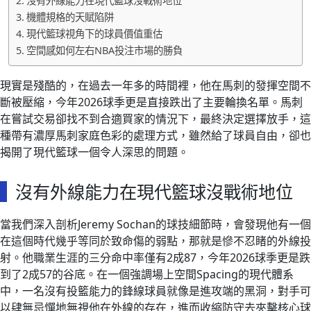
沒有外線能力在現代籃球沒戰術地位
機體規格的天賦陷阱
現代籃球視角下的球員價值重估
空間感如何左右NBA投注市場的勝負
現實是殘酷的，在過去一年多的時間裡，他在馬刺的發揮空間不
斷被壓縮，今年2026球季更是直接跌出了主要輪換名單。馬刺
在嘗試交易卻找不到合適買家的情況下，最終決定選擇放手，這
種帶有濃厚馬刺家庭色彩的處理方式，雖然給了球員自由，卻也
揭開了現代籃球一個令人深思的問題。
沒有外線能力在現代籃球沒戰術地位
當我們深入剖析Jeremy Sochan的球技細節時，會發現他有一個
在這個時代幾乎等同於致命傷的弱點，那就是慘不忍睹的外線投
射。他職業生涯的三分命中率僅有2成87，今年2026球季更是跌
到了2成57的谷底。在一個強調場上空間Spacing的現代體系
中，一名沒有投籃能力的鋒線球員就像是進攻端的黑洞，對手可
以肆無忌憚地無視他在外線的存在，進而收縮防守去夾擊核心球