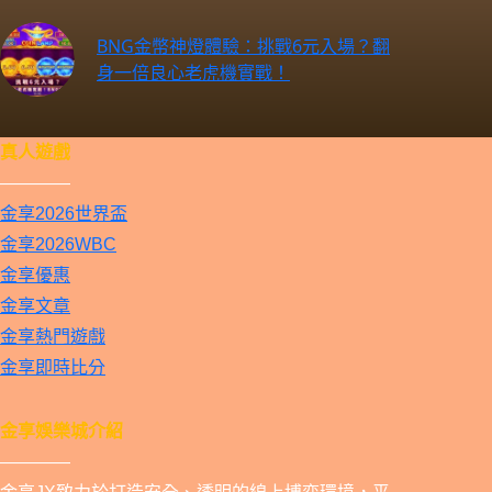
BNG金幣神燈體驗：挑戰6元入場？翻
身一倍良心老虎機實戰！
真人遊戲
————
金享2026世界盃
金享2026WBC
金享優惠
金享文章
金享熱門遊戲
金享即時比分
金享娛樂城介紹
————