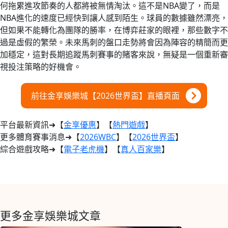
何拖累進攻節奏的人都將被無情淘汰。這不是NBA變了，而是
NBA進化的速度已經快到讓人感到陌生。球員的數據雖然漂亮，
但如果不能轉化為團隊的勝率，在博弈莊家的眼裡，那些數字不
過是虛假的繁榮。未來馬刺的盤口走勢將會因為陣容的精簡而更
加穩定，這對長期追蹤馬刺賽事的賭客來說，無疑是一個重新審
視投注策略的好機會。
前往金享娛樂城【2026世界盃】直播頁面
平台最新資訊➜【
金享優惠
】【
熱門遊戲
】
更多體育賽事消息➜【
2026WBC
】【
2026世界盃
】
綜合遊戲攻略➜【
電子老虎機
】【
真人百家樂
】
更多金享娛樂城文章