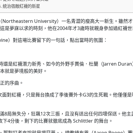
統治宿敵紅襪的新星
大學（Northeastern University）一名青澀的瘦高大
這是夢寐以求的時刻，他在2004年才3歲時就親身參加過紅襪
avine）對這場比賽留下的一句話，點出當時的氛圍：
，讓當時還是紅襪潛力新秀、如今的外野手賈倫．杜蘭（Jarren 
本就是夢境般的美好。
正的序曲。
身份，再次面對紅襪，只是舞台換成了季後賽外卡G3的生死戰。他僅
ler 投滿8局無失分，狂飆12次三振，且沒有送出任何四壞保送。
後，剩下的比賽就徹底成為 Schlittler 的舞台。
那對打者來說就是場惡夢，」總教練布恩（Aaron Boone）