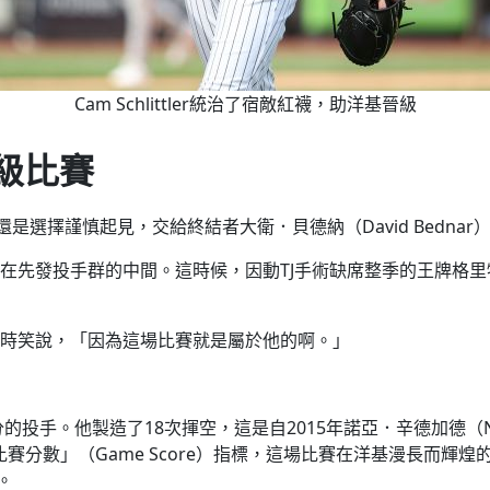
Cam Schlittler統治了宿敵紅襪，助洋基晉級
級比賽
是選擇謹慎起見，交給終結者大衛．貝德納（David Bedn
T，夾在先發投手群的中間。這時候，因動TJ手術缺席整季的王牌格里特
時笑說，「因為這場比賽就是屬於他的啊。」
手。他製造了18次揮空，這是自2015年諾亞．辛德加德（Noah
比賽分數」（Game Score）指標，這場比賽在洋基漫長而輝煌的
。