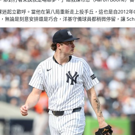
場球迷起立歡呼。當他在第八局重新走上投手丘，這也是自2012年C.
論是刻意安排還是巧合，洋基守備球員都稍微停留，讓 Schlit