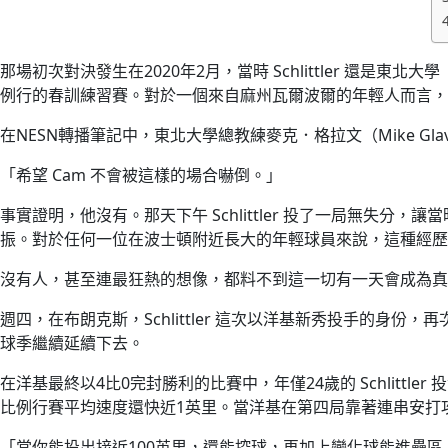
那場初次對決發生在2020年2月，當時 Schlittler 還是東北
例行的春訓練習賽。對於一個來自麻州瓦爾波爾的年輕人而言，
在NESN轉播筆記中，東北大學總教練麥克．格拉文（Mike Gl
「希望 Cam 不會被這樣的場合嚇倒。」
事實證明，他沒有。那天下午 Schlittler 投了一局無失分
振。對於任何一位在波士頓附近長大的年輕球員來說，這種經歷
沒有人，甚至連最狂熱的想像，都料不到這一切有一天會成為真
週四，在布朗克斯，Schlittler 這次以洋基新秀投手的
球季繼續延續下去。
在洋基最終以4比0完封勝利的比賽中，年僅24歲的 Schlitt
比例行賽平均速度還快近1英里。當洋基在第四局靠著連串安打攻下4分
「當你能投出接近100英里，還能控球，再加上變化球能進壘區，