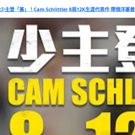
少主登「基」！Cam Schlittler 8局12K生涯代表作 帶領洋