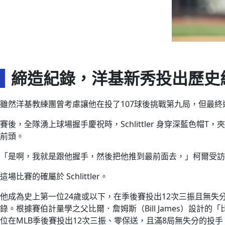
締造紀錄，洋基新秀投出歷史
雖然洋基教練團曾考慮讓他在投了107球後挑戰第九局，但最終還
賽後，全隊湧上球場握手慶祝時，Schlittler 身穿深藍色帽
前頭。
「是啊，我就是跟他握手，然後把他推到最前面去，」柯爾受訪
這場比賽的確屬於 Schlittler。
他成為史上第一位24歲或以下，在季後賽投出12次三振且無失分的投
錄。根據賽伯計量學之父比爾．詹姆斯（Bill James）設計的「
位在MLB季後賽投出12次三振、零保送，且滿8局無失分的投手