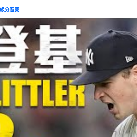
基晉級分區賽