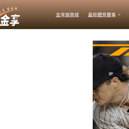
跳
至
金享娛樂城
最新體育賽事
主
要
內
容