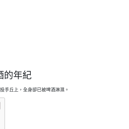
買酒的年紀
球場的投手丘上，全身卻已被啤酒淋濕。