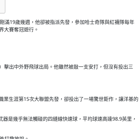
一新生。雖然才剛滿19歲幾週，他卻被指派先發，參加哈士奇隊與紅襪隊每年
世界大賽奪冠遊行。
Duran）擊出中外野飛球出局。他雖然被敲一支安打，但沒有投出三
僅是職業生涯第15次大聯盟先發，卻投出了一場驚世鉅作，讓洋基的
他主武器是幾乎無法觸碰的四縫線快速球，平均球速高達98.9英里，
賽後打趣地說。