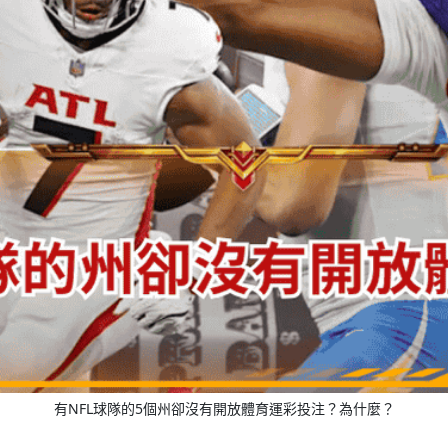
有NFL球隊的5個州卻沒有開放體育運彩投注？為什麼？