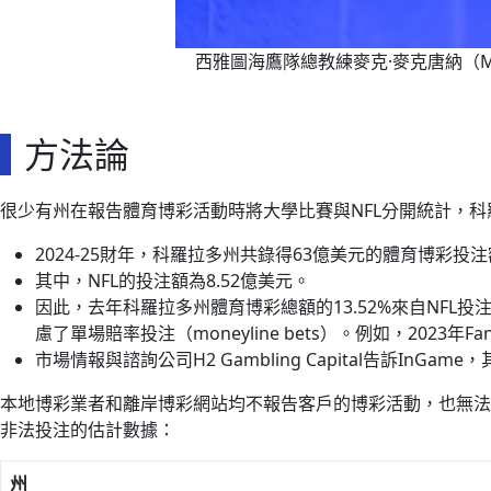
西雅圖海鷹隊總教練麥克·麥克唐納（Mik
方法論
很少有州在報告體育博彩活動時將大學比賽與NFL分開統計，
2024-25財年，科羅拉多州共錄得63億美元的體育博彩投
其中，NFL的投注額為8.52億美元。
因此，去年科羅拉多州體育博彩總額的13.52%來自NFL投
慮了單場賠率投注（moneyline bets）。例如，2023年
市場情報與諮詢公司H2 Gambling Capital告訴In
本地博彩業者和離岸博彩網站均不報告客戶的博彩活動，也無法清
非法投注的估計數據：
州