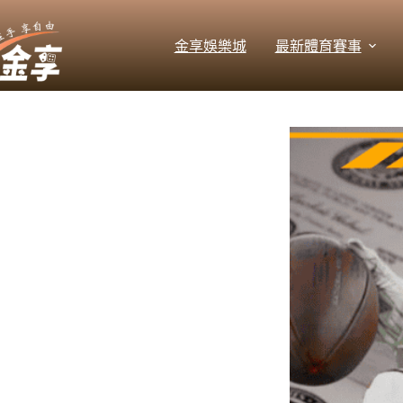
跳
至
金享娛樂城
最新體育賽事
主
要
內
容