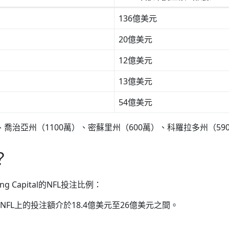
136億美元
20億美元
12億美元
13億美元
54億美元
、喬治亞州（1100萬）、密蘇里州（600萬）、科羅拉多州（59
？
Capital的NFL投注比例：
L上的投注額介於18.4億美元至26億美元之間。