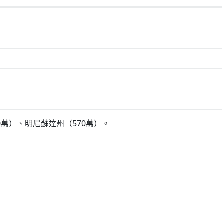
0萬）、明尼蘇達州（570萬）。