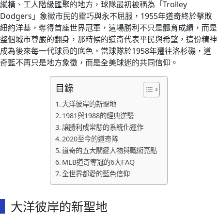
縱橫、工人階級匯聚的地方，球隊最初被稱為「Trolley
Dodgers」象徵市民的靈巧與永不屈服，1955年道奇終於擊敗
紐約洋基，奪得首座世界冠軍，這場勝利不只是體育成績，而是
整個城市尊嚴的翻身，那時候的道奇代表平民與希望，這份精神
成為後來每一代球員的底色，當球隊於1958年遷往洛杉磯，道
奇藍不再只是地方象徵，而是全美球迷的共同信仰。
目錄
大洋彼岸的新聖地
1981與1988的經典逆襲
讓勝利成常態的系統化運作
2020至今的道奇隊
道奇的五大關鍵人物與戰術亮點
MLB道奇奪冠的6大FAQ
全世界都愛的藍色信仰
大洋彼岸的新聖地