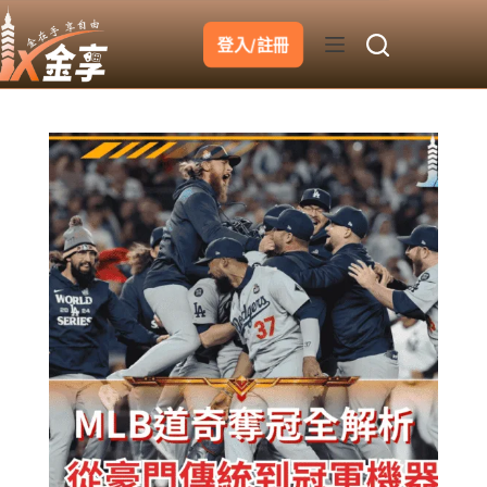
跳
至
登入/註冊
主
要
內
容