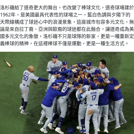
洛杉磯給了道奇更大的舞台，也改變了棒球文化，道奇球場建於
1962年，是美國最具代表性的球場之一，藍白色調與夕陽下的
天際線構成了球迷心中的浪漫景象，這座城市包容多元文化，無
論是來自拉丁裔、亞洲與歐裔的球迷都在此融合，讓道奇成為美
國多元文化的象徵，洛杉磯不只是球隊的新家，更是一種重新定
義棒球的精神，在這裡棒球不僅是運動，更是一種生活方式。