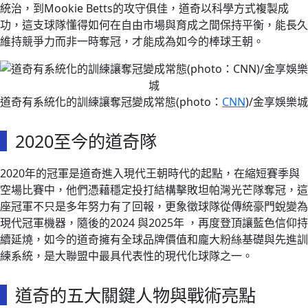
統治，到Mookie Betts的攻守俱佳，道奇以科學方式複製成
功，這支球隊懂得如何在自由市場與育成之間保持平衡，能長久
維持競爭力而非一時奪冠，才能成為如今的棒球王朝。
道奇有系統化的訓練讓奪冠變成常態(photo：
CNN
)/金享娛樂城
2020至今的道奇隊
2020年的冠軍是道奇進入現代王朝時代的起點，在縮短賽季與
空場比賽中，他們憑藉穩定投打結構擊敗坦帕灣光芒隊奪冠，這
座冠軍不只是多年努力有了回報，更象徵球隊從傳統豪門蛻變為
現代冠軍機器，隨後的2024 與2025年 ，再度登頂讓藍色信仰持
續延燒，如今的道奇擁有全球品牌價值和龐大粉絲基礎與先進訓
練系統，是大聯盟中最具代表性的現代化球隊之一。
道奇的五大關鍵人物與戰術亮點