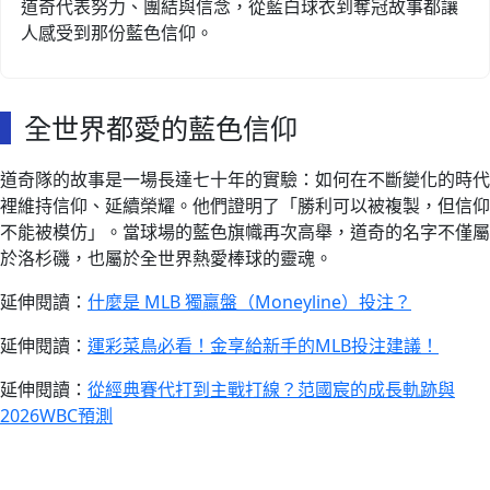
道奇代表努力、團結與信念，從藍白球衣到奪冠故事都讓
人感受到那份藍色信仰。
全世界都愛的藍色信仰
道奇隊的故事是一場長達七十年的實驗：如何在不斷變化的時代
裡維持信仰、延續榮耀。他們證明了「勝利可以被複製，但信仰
不能被模仿」。當球場的藍色旗幟再次高舉，道奇的名字不僅屬
於洛杉磯，也屬於全世界熱愛棒球的靈魂。
延伸閱讀：
什麼是 MLB 獨贏盤（Moneyline）投注？
延伸閱讀：
運彩菜鳥必看！金享給新手的MLB投注建議！
延伸閱讀：
從經典賽代打到主戰打線？范國宸的成長軌跡與
2026WBC預測