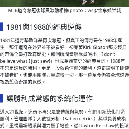
MLB道奇奪冠後球員激動相擁(photo：wsj)/金享娛樂城
1981與1988的經典逆襲
1981年道奇擊敗洋基再次奪冠，但真正的傳奇是在1988年誕
生，那年道奇在外界並不被看好，卻靠著Kirk Gibson那支經典
的帶傷全壘打改寫歷史，那個瞬間當解說員喊出「I don’t
believe what I just saw!」也成為體育史的經典台詞，1988年
不只是球員的勝利，更是一段藍色信仰的勝利，道奇證明了即使
不被看好，也能用團隊力量逆轉一切，那一幕至今仍被全球球迷
視為藍色奇蹟的象徵。
讓勝利成常態的系統化運作
邁入21世紀，道奇不再只是靠傳統與氣勢，他們用系統化打造
勝利，管理團隊引入數據分析（Sabermetrics）與球員養成模
式，重視農場體系與潛力選手培養，從Clayton Kershaw的投球