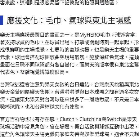
客來說，這裡則是很容易留下記憶點的拍照與體驗區。
應援文化：毛巾、氣球與東北主場感
樂天主場應援最醒目的畫面之一，是MyHERO毛巾。球迷會拿
著支持球員的毛巾，在球員出場、打擊或關鍵時刻一起舉起，形
成很鮮明的主場視覺，七局時的氣球應援，也是樂天主場的重要
元素，球迷會搭配球團歌曲與現場氣氛，施放深紅色氣球，這類
畫面在日職不同球隊都有各自變化，而樂天的版本很有東北金鷲
代表色，整體視覺辨識度很高。
台灣球迷還會注意到樂天女孩的台日連結，台灣樂天桃猿與東北
樂天金鷲同屬樂天集團，台灣啦啦隊與日本球團之間有過多次交
流，這讓東北樂天對台灣球迷來說多了一層熟悉感，不只是日本
職棒球隊，也和台灣棒球文化有連動。
官方吉祥物也很有存在感，Clutch、Clutchina與Switch是樂天
球場活動中常見角色，會在場邊、舞台活動與球迷互動中出現，
這些角色讓樂天主場更偏向家庭友善與娛樂型球場，適合不只想