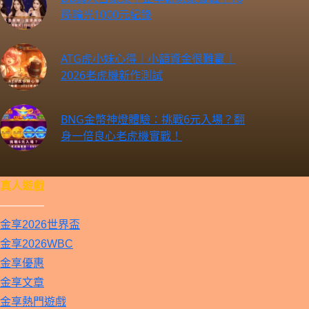
局輸光1000元紀錄
ATG虎小妹心得｜小額資金很難贏｜
2026老虎機新作測試
BNG金幣神燈體驗：挑戰6元入場？翻
身一倍良心老虎機實戰！
真人遊戲
————
金享2026世界盃
金享2026WBC
金享優惠
金享文章
金享熱門遊戲