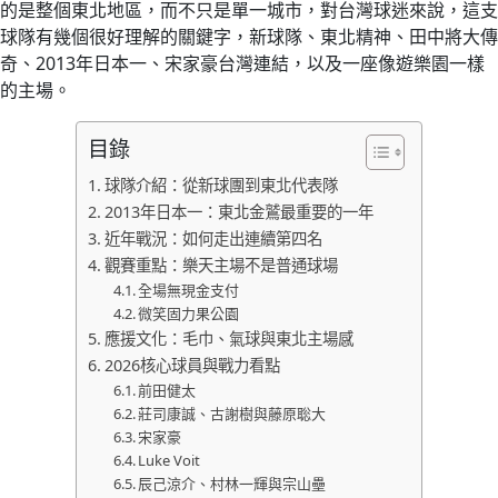
的是整個東北地區，而不只是單一城市，對台灣球迷來說，這支
球隊有幾個很好理解的關鍵字，新球隊、東北精神、田中將大傳
奇、2013年日本一、宋家豪台灣連結，以及一座像遊樂園一樣
的主場。
目錄
球隊介紹：從新球團到東北代表隊
2013年日本一：東北金鷲最重要的一年
近年戰況：如何走出連續第四名
觀賽重點：樂天主場不是普通球場
全場無現金支付
微笑固力果公園
應援文化：毛巾、氣球與東北主場感
2026核心球員與戰力看點
前田健太
莊司康誠、古謝樹與藤原聡大
宋家豪
Luke Voit
辰己涼介、村林一輝與宗山壘