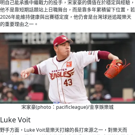
明自己能承擔中繼戰力的投手，宋家豪的價值在於穩定與經驗，
他不是靠短期話題站上日職舞台，而是靠多年累積留下位置，若
2026年能維持健康與出賽穩定度，他仍會是台灣球迷追蹤樂天
的重要理由之一。
宋家豪(photo：pacificleague)/金享娛樂城
Luke Voit
野手方面，Luke Voit是樂天打線的長打來源之一，對樂天而