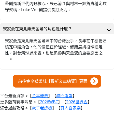
壘則是新世代內野核心，辰己涼介與村林一輝負責穩定攻
守架構，Luke Voit則提供長打火力。
宋家豪在東北樂天金鷲的角色是什麼？
宋家豪是東北樂天金鷲陣中的台灣投手，長年在牛棚扮演
穩定中繼角色，他的價值在於經驗、健康度與投球穩定
性，對台灣球迷來說，也是追蹤樂天金鷲的重要原因之
一。
前往金享娛樂城【最新文章總覽】頁面
平台最新資訊➜【
金享優惠
】【
熱門遊戲
】
更多體育賽事消息➜【
2026WBC
】【
2026世界盃
】
綜合遊戲攻略➜【
電子老虎機
】【
真人百家樂
】