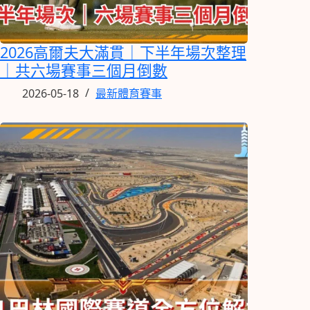
2026高爾夫大滿貫｜下半年場次整理
｜共六場賽事三個月倒數
2026-05-18
最新體育賽事