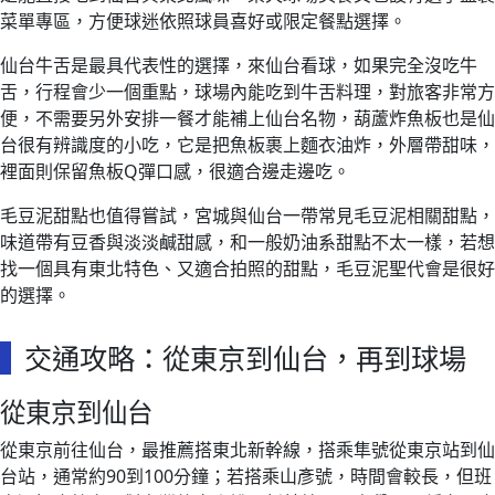
菜單專區，方便球迷依照球員喜好或限定餐點選擇。
仙台牛舌是最具代表性的選擇，來仙台看球，如果完全沒吃牛
舌，行程會少一個重點，球場內能吃到牛舌料理，對旅客非常方
便，不需要另外安排一餐才能補上仙台名物，葫蘆炸魚板也是仙
台很有辨識度的小吃，它是把魚板裹上麵衣油炸，外層帶甜味，
裡面則保留魚板Q彈口感，很適合邊走邊吃。
毛豆泥甜點也值得嘗試，宮城與仙台一帶常見毛豆泥相關甜點，
味道帶有豆香與淡淡鹹甜感，和一般奶油系甜點不太一樣，若想
找一個具有東北特色、又適合拍照的甜點，毛豆泥聖代會是很好
的選擇。
交通攻略：從東京到仙台，再到球場
從東京到仙台
從東京前往仙台，最推薦搭東北新幹線，搭乘隼號從東京站到仙
台站，通常約90到100分鐘；若搭乘山彥號，時間會較長，但班