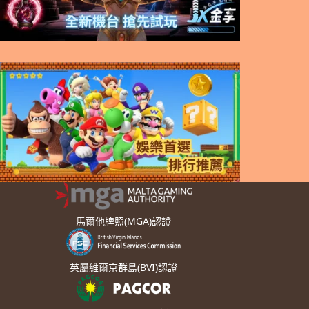
馬爾他牌照(MGA)認證
英屬維爾京群島(BVI)認證