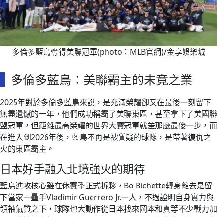
多倫多藍鳥奪得美聯冠軍(photo：MLB官網)/金享娛樂城
多倫多藍鳥：美聯霸主的未竟之業
2025年對於多倫多藍鳥來說，是充滿榮耀卻又在最後一刻留下
無盡遺憾的一年，他們成功稱霸了美聯東區，甚至拿下了美國聯
盟冠軍，但距離最高榮耀的世界大賽冠軍就差那麼最後一步，而
在進入到2026年後，藍鳥不再是被質疑的球隊，是帶著復仇之
火的東區霸主。
日本好手融入北境強火的期待
藍鳥進攻核心雖在休賽季正式拆夥，Bo Bichette轉身離去是留
下當家一壘手Vladimir Guerrero Jr.一人，不過證明自身實力與
領袖氣質之下，球隊也大動作從日本找來岡本和真等不少戰力加