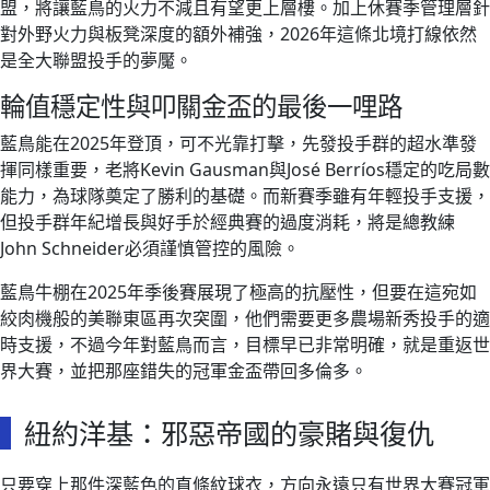
盟，將讓藍鳥的火力不減且有望更上層樓。加上休賽季管理層針
對外野火力與板凳深度的額外補強，2026年這條北境打線依然
是全大聯盟投手的夢魘。
輪值穩定性與叩關金盃的最後一哩路
藍鳥能在2025年登頂，可不光靠打擊，先發投手群的超水準發
揮同樣重要，老將Kevin Gausman與José Berríos穩定的吃局數
能力，為球隊奠定了勝利的基礎。而新賽季雖有年輕投手支援，
但投手群年紀增長與好手於經典賽的過度消耗，將是總教練
John Schneider必須謹慎管控的風險。
藍鳥牛棚在2025年季後賽展現了極高的抗壓性，但要在這宛如
絞肉機般的美聯東區再次突圍，他們需要更多農場新秀投手的適
時支援，不過今年對藍鳥而言，目標早已非常明確，就是重返世
界大賽，並把那座錯失的冠軍金盃帶回多倫多。
紐約洋基：邪惡帝國的豪賭與復仇
只要穿上那件深藍色的直條紋球衣，方向永遠只有世界大賽冠軍