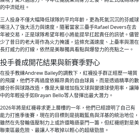
的中流砥柱。
三人投身不僅大幅降低球隊的平均年齡，更為死氣沉沉的芬威球
場注入了強大活力與速度，隨著當家三壘手Rafael Devers在去
年被交易，正是球隊希望年輕小將能提早扛起責任的訊號。儘管
少了昔日的老大哥作為火力掩護，這條充滿速度、上壘率與潛在
長打威力的打線，依然是美聯獨具看點與爆發力的亮點之一。
投手養成開花結果與新賽季野心
在投手教練Andrew Bailey的調教下，紅襪投手群正經歷一場質
的飛躍，他們不再過度依賴昂貴的自由球員，而是透過精準的數
據分析與球路改造，像是大量增加指叉球與變速球使用率，讓陣
中的年輕投手如Brayan Bello等人發揮出最大潛力。
2026年將是紅襪尋求更上層樓的一年，他們已經證明了自己有
能力打進季後賽，現在的目標則是挑戰藍鳥與洋基的統治地位，
雖然在先發輪值壓制力上或許還略遜豪門一籌，但紅襪絕對是美
聯東區最危險、最讓人不敢掉以輕心的超級勁旅。