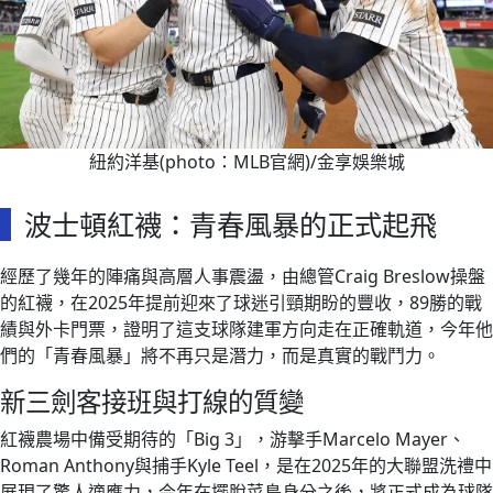
紐約洋基(photo：MLB官網)/金享娛樂城
波士頓紅襪：青春風暴的正式起飛
經歷了幾年的陣痛與高層人事震盪，由總管Craig Breslow操盤
的紅襪，在2025年提前迎來了球迷引頸期盼的豐收，89勝的戰
績與外卡門票，證明了這支球隊建軍方向走在正確軌道，今年他
們的「青春風暴」將不再只是潛力，而是真實的戰鬥力。
新三劍客接班與打線的質變
紅襪農場中備受期待的「Big 3」，游擊手Marcelo Mayer、
Roman Anthony與捕手Kyle Teel，是在2025年的大聯盟洗禮中
展現了驚人適應力，今年在擺脫菜鳥身分之後，將正式成為球隊