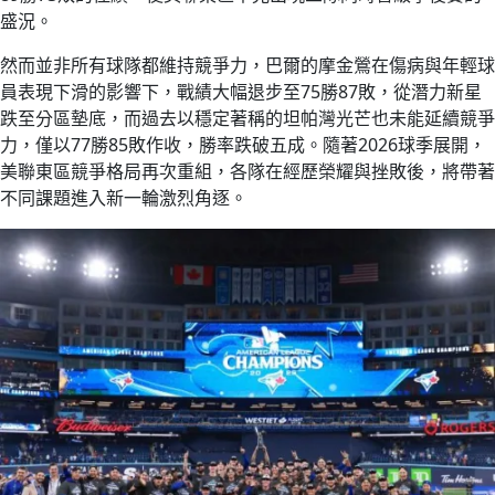
盛況。
然而並非所有球隊都維持競爭力，巴爾的摩金鶯在傷病與年輕球
員表現下滑的影響下，戰績大幅退步至75勝87敗，從潛力新星
跌至分區墊底，而過去以穩定著稱的坦帕灣光芒也未能延續競爭
力，僅以77勝85敗作收，勝率跌破五成。隨著2026球季展開，
美聯東區競爭格局再次重組，各隊在經歷榮耀與挫敗後，將帶著
不同課題進入新一輪激烈角逐。