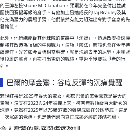
的王牌左投Shane McClanahan，預期將在今年完全付出並試
圖找回賽揚等級的身手。有他加上迅速成長的Taj Bradley及其
他充滿潛力的農場手臂，他們依然有能力組建出令對手窒息的先
發輪值。
此外，他們總能從其他球隊的棄將中「淘寶」，透過改變投球機
制將其改造為頂級的牛棚戰力，這項「魔法」應該也會在今年持
續運作。光芒如今目標相當明確，就是洗刷去年的屈辱，用聯盟
後段班的薪資，再次打出驚奇的戰績，重返季後賽競爭者的行
列。
巴爾的摩金鶯：谷底反彈的沉痛覺醒
若說紅襪是2025年最大的驚喜，那麼巴爾的摩金鶯就是最大的
驚嚇，這支在2023與24年被捧上天、擁有無數頂級百大新秀的
球隊，竟然在2025年以75勝87敗的難堪成績在分區墊底，這是
一次沉痛的覺醒，也是他們邁向真正成熟必經的殘酷考驗。
令人震驚的墊底與傷痛教訓