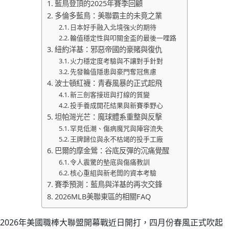
藍鳥登頂的2025年賽季回顧
多倫多藍鳥：美聯霸主的未竟之業
日本好手融入北境強火的期待
輪值穩定性與叩關金盃的最後一哩路
紐約洋基：邪惡帝國的豪賭與復仇
火力穩定度考驗與不讓對手針對
先發輪值隱患與豪門奪冠焦慮
波士頓紅襪：青春風暴的正式起飛
新三劍客接班與打線的質變
投手養成開花結果與新賽季野心
坦帕灣光芒：魔球體系重整與反擊
罕見低潮、傷病魔咒與陣容流失
王牌歸位與永不枯竭的投手工廠
巴爾的摩金鶯：谷底反彈的沉痛覺醒
令人震驚的墊底與傷痛教訓
核心重組與新老闆的資本考驗
賽季預測：藍鳥與洋基的再次交鋒
2026MLB美聯東區的相關FAQ
2026年美國職棒大聯盟開幕戰近日開打，四月份春風正式吹起