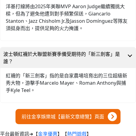
洋基打線將由2025年美聯MVP Aaron Judge繼續獨挑大
樑，但為了避免他遭到對手頻繁保送，Giancarlo
Stanton、Jazz Chisholm Jr.及Jasson Domínguez等隊友
須挺身而出，提供足夠的火力掩護。
波士頓紅襪於大聯盟新賽季備受期待的「新三劍客」是
誰？
紅襪的「新三劍客」指的是自家農場培育出的三位超級新
秀大物，游擊手Marcelo Mayer、Roman Anthony與捕
手Kyle Teel。
前往金享娛樂城【最新文章總覽】頁面
平台最新資訊➜【
金享優惠
】【
熱門遊戲
】