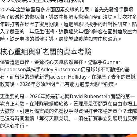
2025年金鶯崩盤是多方面因素交織的結果，首先先發投手群遭
遇了毀滅性的傷病潮，導致牛棚過度燃燒而全面潰堤。其次許多
年輕打者在經歷了蜜月期後，遭遇到聯盟投手的針對性研究，陷
入了嚴重的二年級生低潮，這群過於年輕的陣容在面對連敗壓力
時，缺乏老將的穩健引導，最終導致戰績如雪崩般滑落。
核心重組與新老闆的資本考驗
儘管遭遇重挫，金鶯核心天賦依然還在，游擊手Gunnar
Henderson與捕手Adley Rutschman仍是球隊不可動搖的基
石，而曾經的頭號新秀Jackson Holliday，在經歷了去年的震撼
教育後，2026年必須證明自己有能力適應大聯盟強度。
更重要的是，2026年將是新老闆David Rubenstein面臨的第一
次真正考驗。在球隊戰績觸底後，管理層是否願意在自由市場上
大撒幣，引進具備實績的先發投手與資深打者來穩定軍心？球隊
已沒有時間繼續「等待天賦兌現」，須在新賽季立刻展現出反彈
的決心才行。