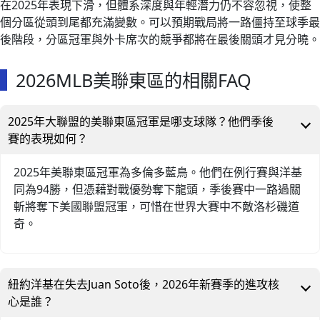
在2025年表現下滑，但體系深度與年輕潛力仍不容忽視，使整
個分區從頭到尾都充滿變數。可以預期戰局將一路僵持至球季最
後階段，分區冠軍與外卡席次的競爭都將在最後關頭才見分曉。
2026MLB美聯東區的相關FAQ
2025年大聯盟的美聯東區冠軍是哪支球隊？他們季後
賽的表現如何？
2025年美聯東區冠軍為多倫多藍鳥。他們在例行賽與洋基
同為94勝，但憑藉對戰優勢奪下龍頭，季後賽中一路過關
斬將奪下美國聯盟冠軍，可惜在世界大賽中不敵洛杉磯道
奇。
紐約洋基在失去Juan Soto後，2026年新賽季的進攻核
心是誰？