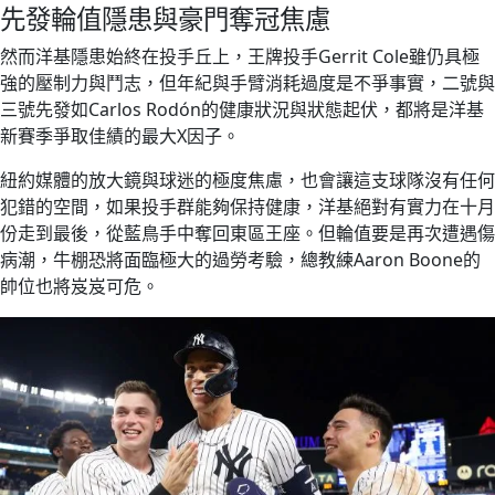
先發輪值隱患與豪門奪冠焦慮
然而洋基隱患始終在投手丘上，王牌投手Gerrit Cole雖仍具極
強的壓制力與鬥志，但年紀與手臂消耗過度是不爭事實，二號與
三號先發如Carlos Rodón的健康狀況與狀態起伏，都將是洋基
新賽季爭取佳績的最大X因子。
紐約媒體的放大鏡與球迷的極度焦慮，也會讓這支球隊沒有任何
犯錯的空間，如果投手群能夠保持健康，洋基絕對有實力在十月
份走到最後，從藍鳥手中奪回東區王座。但輪值要是再次遭遇傷
病潮，牛棚恐將面臨極大的過勞考驗，總教練Aaron Boone的
帥位也將岌岌可危。