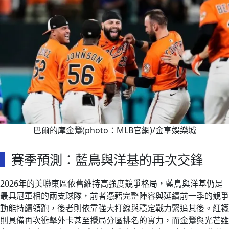
巴爾的摩金鶯(photo：MLB官網)/金享娛樂城
賽季預測：藍鳥與洋基的再次交鋒
2026年的美聯東區依舊維持高強度競爭格局，藍鳥與洋基仍是
最具冠軍相的兩支球隊，前者憑藉完整陣容與延續前一季的競爭
動能持續領跑，後者則依靠強大打線與穩定戰力緊追其後。紅襪
則具備再次衝擊外卡甚至攪局分區排名的實力，而金鶯與光芒雖