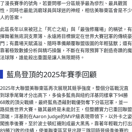
了漫長賽季的號角，若要問哪一分區競爭最為慘烈、最具觀賞
性，同時也最能消磨球員與球迷的神經，相信美聯東區會是不少
人的答案。
此區長年以來被冠上「死亡之組」與「最強修羅場」的稱號，有
揮舞著無底洞支票簿、永遠將目標鎖定在世界大賽冠軍的傳統豪
門；有農場天賦滿溢、隨時準備顛覆聯盟版圖的年輕猛獸；還有
靠著極致數據分析與精巧操盤，不斷在有限預算下創造奇蹟的魔
法球隊，誰能殺出重圍是讓人無限期待。
藍鳥登頂的2025年賽季回顧
2025年大聯盟美聯東區再次展現其競爭強度，整個分區戰況直
到球季尾聲才分出高下，多倫多藍鳥與紐約洋基同樣拿下94勝
68敗的頂尖戰績，最終藍鳥憑藉對戰優勢奪下分區冠軍，並一
路挺進世界大賽。雖其最終是未能封王，但整體實力已重回聯盟
頂端，洋基則在Aaron Judge的MVP級表現帶領下，以外卡之姿
闖進季後賽，至於波士頓紅襪則成最大黑馬，靠著年輕戰力打出
89勝73敗的佳績，使美聯東區罕見出現三隊同時晉級季後賽的