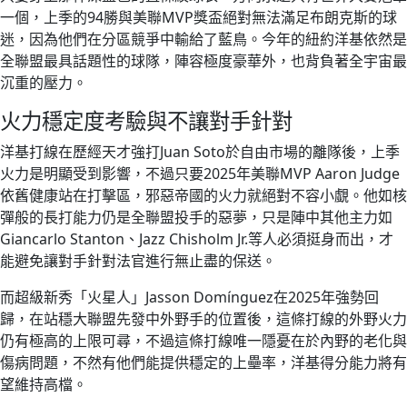
一個，上季的94勝與美聯MVP獎盃絕對無法滿足布朗克斯的球
迷，因為他們在分區競爭中輸給了藍鳥。今年的紐約洋基依然是
全聯盟最具話題性的球隊，陣容極度豪華外，也背負著全宇宙最
沉重的壓力。
火力穩定度考驗與不讓對手針對
洋基打線在歷經天才強打Juan Soto於自由市場的離隊後，上季
火力是明顯受到影響，不過只要2025年美聯MVP Aaron Judge
依舊健康站在打擊區，邪惡帝國的火力就絕對不容小覷。他如核
彈般的長打能力仍是全聯盟投手的惡夢，只是陣中其他主力如
Giancarlo Stanton、Jazz Chisholm Jr.等人必須挺身而出，才
能避免讓對手針對法官進行無止盡的保送。
而超級新秀「火星人」Jasson Domínguez在2025年強勢回
歸，在站穩大聯盟先發中外野手的位置後，這條打線的外野火力
仍有極高的上限可尋，不過這條打線唯一隱憂在於內野的老化與
傷病問題，不然有他們能提供穩定的上壘率，洋基得分能力將有
望維持高檔。