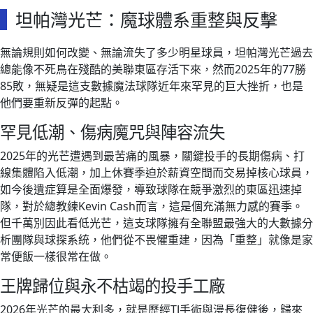
坦帕灣光芒：魔球體系重整與反擊
無論規則如何改變、無論流失了多少明星球員，坦帕灣光芒過去
總能像不死鳥在殘酷的美聯東區存活下來，然而2025年的77勝
85敗，無疑是這支數據魔法球隊近年來罕見的巨大挫折，也是
他們要重新反彈的起點。
罕見低潮、傷病魔咒與陣容流失
2025年的光芒遭遇到最苦痛的風暴，關鍵投手的長期傷病、打
線集體陷入低潮，加上休賽季迫於薪資空間而交易掉核心球員，
如今後遺症算是全面爆發，導致球隊在競爭激烈的東區迅速掉
隊，對於總教練Kevin Cash而言，這是個充滿無力感的賽季。
但千萬別因此看低光芒，這支球隊擁有全聯盟最強大的大數據分
析團隊與球探系統，他們從不畏懼重建，因為「重整」就像是家
常便飯一樣很常在做。
王牌歸位與永不枯竭的投手工廠
2026年光芒的最大利多，就是歷經TJ手術與漫長復健後，歸來