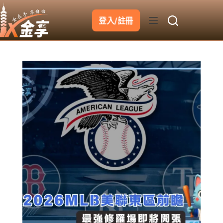
跳
至
登入/註冊
主
要
內
容