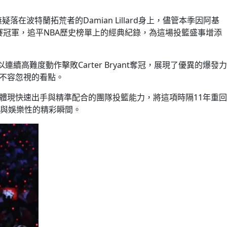
波特蘭拓荒者的Damian Lillard身上，儘管本季因阿基
大賽冠軍，追平NBA歷史榜單上的經典紀錄，為這場投籃盛事增添
續高難度動作擊敗Carter Bryant奪冠，展現了優異的爆發力
了不容忽視的看點。
，體現快速出手與精準配合的團隊投籃能力，將這項時隔11年重回
與娛樂性的精彩瞬間。