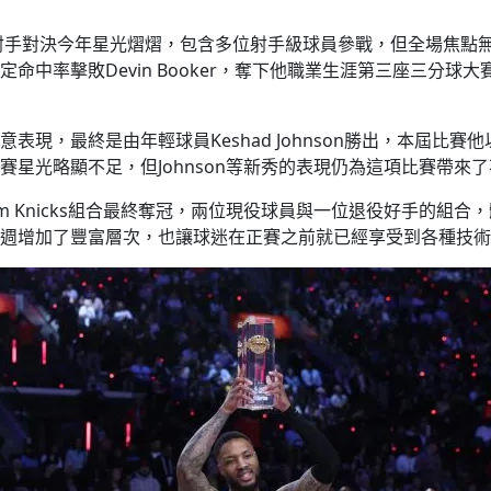
手對決今年星光熠熠，包含多位射手級球員參戰，但全場焦點無疑落在
中率擊敗Devin Booker，奪下他職業生涯第三座三分球
最終是由年輕球員Keshad Johnson勝出，本屆比賽他以連
星光略顯不足，但Johnson等新秀的表現仍為這項比賽帶來
 Knicks組合最終奪冠，兩位現役球員與一位退役好手的組合
週增加了豐富層次，也讓球迷在正賽之前就已經享受到各種技術