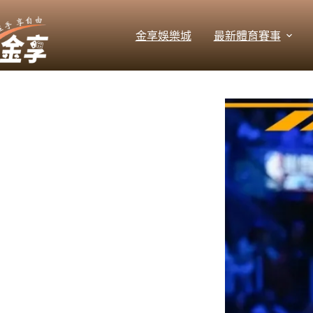
跳
至
金享娛樂城
最新體育賽事
主
要
內
容