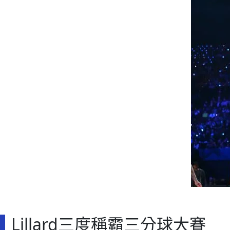
Lillard三度稱霸三分球大賽