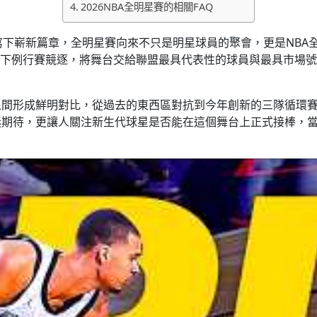
2026NBA全明星賽的相關FAQ
會寫下嶄新篇章，全明星賽向來不只是明星球員的聚會，更是NB
下例行賽競逐，將舞台交給聯盟最具代表性的球員與最具市場號
之間形成鮮明對比，從過去的東西區對抗到今年創新的三隊循環賽
動球迷期待，更讓人關注新生代球星是否能在這個舞台上正式接棒，