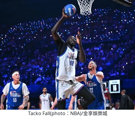
Tacko Fall(photo：NBA)/金享娛樂城