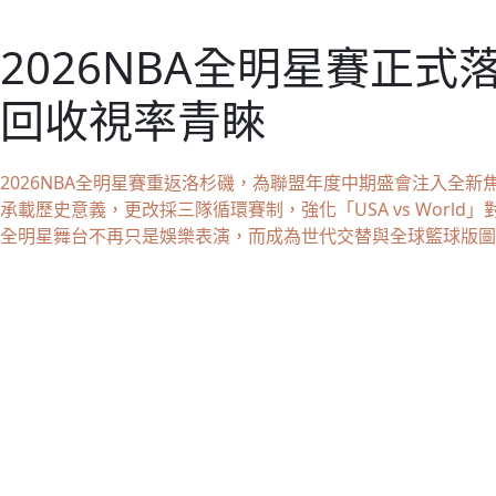
2026NBA全明星賽正式
回收視率青睞
2026NBA全明星賽重返洛杉磯，為聯盟年度中期盛會注入全新
承載歷史意義，更改採三隊循環賽制，強化「USA vs Worl
全明星舞台不再只是娛樂表演，而成為世代交替與全球籃球版圖