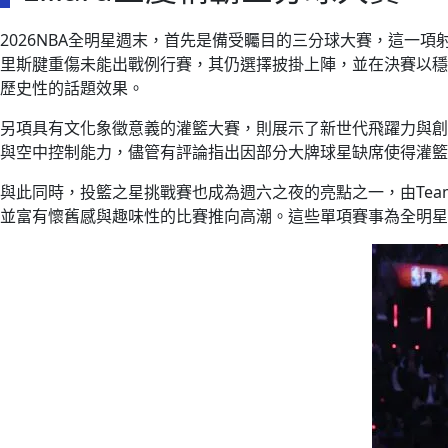
2026NBA全明星週末，首先是備受矚目的三分球大賽，這一項射
里斯腱重傷未能出戰例行賽，其仍選擇披掛上陣，並在決賽以穩定命
歷史性的話題效果。
另項具有文化象徵意義的灌籃大賽，則展示了新世代飛躍力與創意表現，
與空中控制能力，儘管有評論指出因部分大牌球星缺席使得灌籃賽
與此同時，投籃之星挑戰賽也成為週六之夜的亮點之一，由Team
並富有懷舊感與趣味性的比賽推向高潮。這些單項賽事為全明星