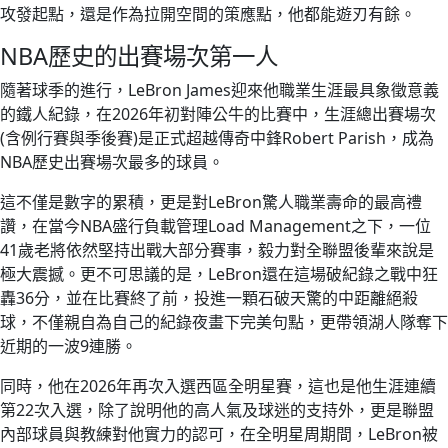
攻發起點，還是作為拉開空間的策應點，他都能遊刃有餘。
NBA歷史的出賽場次第一人
隨著球季的進行，LeBron James迎來他職業生涯最具象徵意義
的鐵人紀錄，在2026年初對陣公牛的比賽中，生涯總出賽場次
(含例行賽與季後賽)是正式超越傳奇中鋒Robert Parish，成為
NBA歷史出賽場次最多的球員。
這不僅是數字的累積，更是對LeBron驚人職業壽命的最高禮
讚，在當今NBA盛行負載管理Load Management之下，一位
41歲老將依然堅持出戰大部分賽事，毅力對全聯盟後輩來說是
極大震撼。更不可思議的是，LeBron還在這場破紀錄之戰中狂
轟36分，並在比賽終了前，投進一顆石破天驚的中距離絕殺
球，不僅親自為自己的紀錄夜畫下完美句點，更帶領湖人隊奪下
近期的一波9連勝。
同時，他在2026年再次入選西區全明星賽，這也是他生涯連續
第22次入選，除了說明他的高人氣及球迷的支持外，更是聯盟
內部球員與教練對他實力的認可，在全明星周期間，LeBron被