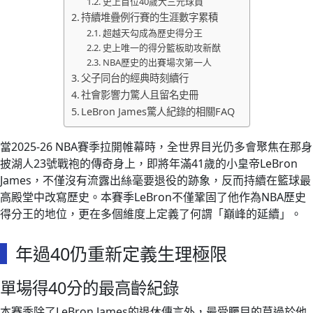
史上首位40歲大三元球員
持續堆疊例行賽的生涯數字累積
超越天勾成為歷史得分王
史上唯一的得分籃板助攻新猷
NBA歷史的出賽場次第一人
父子同台的經典時刻續行
社會影響力驚人且留名史冊
LeBron James驚人紀錄的相關FAQ
當2025-26 NBA賽季拉開帷幕時，全世界目光仍多會聚焦在那身
披湖人23號戰袍的傳奇身上，即將年滿41歲的小皇帝LeBron
James，不僅沒有流露出絲毫要退役的跡象，反而持續在籃球最
高殿堂中改寫歷史。本賽季LeBron不僅鞏固了他作為NBA歷史
得分王的地位，更在多個維度上定義了何謂「巔峰的延續」。
年過40仍重新定義生理極限
單場得40分的最高齡紀錄
本賽季除了LeBron James的退休傳言外，最受矚目的莫過於他