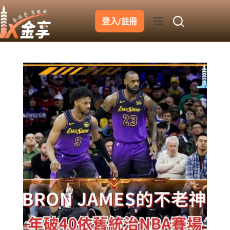
跳
至
登入/註冊
主
要
內
容