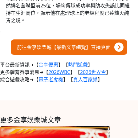
然排名全聯盟前25位，場均傳球成功率與助攻失誤比同維
持在生涯高位，顯示他在處理球上的老練程度已達爐火純
青之境。
前往金享娛樂城【最新文章總覽】直播頁面
平台最新資訊➜【
金享優惠
】【
熱門遊戲
】
更多體育賽事消息➜【
2026WBC
】【
2026世界盃
】
綜合遊戲攻略➜【
電子老虎機
】【
真人百家樂
】
更多金享娛樂城文章