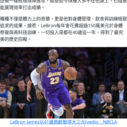
控衛一樣梳理球隊進攻，縱使如今球權大多不在他身上，也還是
能展現效率打出成績。
種種不僅是體力上的奇蹟，更是他對身體管理、飲食與訓練極致
追求的成果，據悉，LeBron每年會花費超過150萬美元於身體
修復與高科技訓練，一切投入是都在40歲這一年，得到了最完
美的歷史回報。
LeBron James以41歲高齡取得大三元(vedio：NBCLA