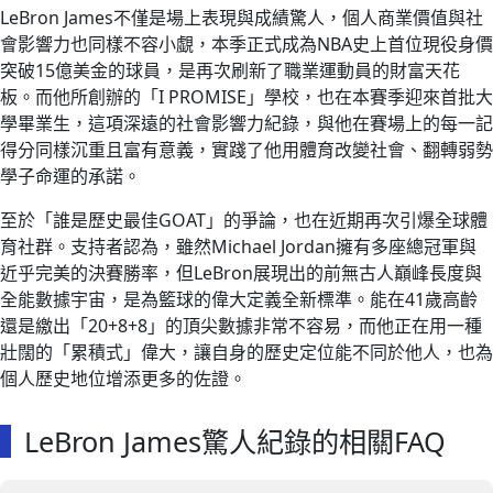
LeBron James不僅是場上表現與成績驚人，個人商業價值與社
會影響力也同樣不容小覷，本季正式成為NBA史上首位現役身價
突破15億美金的球員，是再次刷新了職業運動員的財富天花
板。而他所創辦的「I PROMISE」學校，也在本賽季迎來首批大
學畢業生，這項深遠的社會影響力紀錄，與他在賽場上的每一記
得分同樣沉重且富有意義，實踐了他用體育改變社會、翻轉弱勢
學子命運的承諾。
至於「誰是歷史最佳GOAT」的爭論，也在近期再次引爆全球體
育社群。支持者認為，雖然Michael Jordan擁有多座總冠軍與
近乎完美的決賽勝率，但LeBron展現出的前無古人巔峰長度與
全能數據宇宙，是為籃球的偉大定義全新標準。能在41歲高齡
還是繳出「20+8+8」的頂尖數據非常不容易，而他正在用一種
壯闊的「累積式」偉大，讓自身的歷史定位能不同於他人，也為
個人歷史地位增添更多的佐證。
LeBron James驚人紀錄的相關FAQ