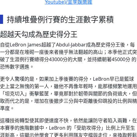
Youtube)/金享娛樂城
持續堆疊例行賽的生涯數字累積
超越天勾成為歷史得分王
自從LeBron James超越了Abdul-Jabbar成為歷史得分王後，每
一分都是在堆砌一座後來者幾乎無法翻越的高山；本季他正式突
破了生涯例行賽總得分43000分的大關，並持續朝著45000分 的
恐怖數字邁進。
更令人驚嘆的是，如果加上季後賽的得分，LeBron早已是籃球
史上當之無愧的第一人，雖他不再像年輕時，能那樣頻繁地運用
「坦克切入」衝擊籃筐，畢竟那對於韌帶與關節的負荷過大，但
取而代之的是，增加在後撤步三分與中距離後仰跳投的比例與精
準度。
這種技術轉型使其即便速度不快，依然能讓防守者陷入兩難，在
本賽季的進階數據中，LeBron 的「受助攻得分」比例上升至生
涯新高，這顯示他學會了更多利用隊友空檔與走位，來換取輕鬆