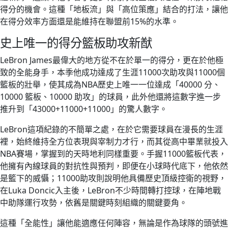
得分的機會。這種「地板流」與「高位策應」結合的打法，讓他
在得分效率方面還是能維持在聯盟前15%的水準。
史上唯一的得分籃板助攻新猷
LeBron James最偉大的地方從不在於單一的得分，更在於他極
致的全能身手，本季他成功達成了生涯11000次助攻與11000個
籃板的壯舉，使其成為NBA歷史上唯一一位達成「40000 分、
10000 籃板、10000 助攻」的球員，此外他還將這數字進一步
推升到「43000+11000+11000」的驚人數字。
LeBron這項紀錄的不簡單之處，在於它需要球員在漫長的生涯
裡，始終維持全方位表現與宰制力才行，而其從高中畢業就投入
NBA賽場，掌握到的天時地利同樣重要。手握11000籃板代表，
他擁有內線球員的對抗性與預判，即便在小球時代底下，他依然
是籃下的威懾；11000助攻則說明他具備歷史頂級控衛的視野，
在Luka Doncic入主後，LeBron不少時間轉打控球，在陣地戰
中助隊運行攻勢，依舊是關鍵時刻組織的關鍵要角。
這種「全能性」讓他能適應任何陣容，無論是作為球隊的頭號進