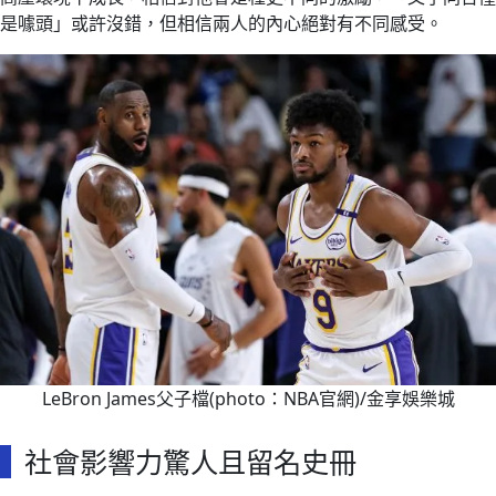
是噱頭」或許沒錯，但相信兩人的內心絕對有不同感受。
LeBron James父子檔(photo：NBA官網)/金享娛樂城
社會影響力驚人且留名史冊