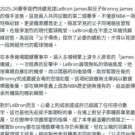
2025-26賽季我們持續見證LeBron James與兒子Bronny James
的偕手並進，這是兩人共同征戰的第二個賽季，不僅是NBA一項
特殊紀錄，更是職業體育史上，極其罕見的父子同場競技里程
碑。在競爭激烈的現代籃球殿堂，LeBron能在不惑之年維持巔
峰狀態，為這段「父子傳奇」提供了必要的續航力，才得以見證
一段跨越世代的籃球情緣。
在本季幾場關鍵賽事中，湖人主場頻繁上演令人屏息的「James
連線」，一次經典的反擊中，LeBron展現無私的領袖氣度，他
捨棄親自暴扣的機會，改以隱蔽的向後拋傳，助攻緊跟在後的
Bronny完成震撼全場的空接扣籃。這項紀錄雖無法單純以數據
標籤衡量，卻在精神意義上成為NBA歷史絕無僅有的、由血脈傳
承所構築的精彩瞬間。
對於LeBron而言，心靈上的成就感或許已超越了任何得分數
字，這也是他先前就不斷期盼的事，在場上對兒子那種既專業嚴
厲、又在眼神中流露慈愛的指導，成了本季最溫馨的側寫之一。
確實Bronny要在這殘酷賽場生存仍有難度，但在父親的羽翼與
高壓環境下成長，相信對他會是種更不同的激勵，「父子同台僅