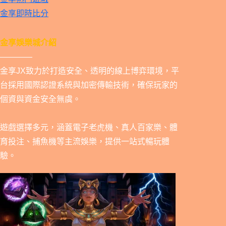
金享即時比分
金享娛樂城介紹
————
金享JX致力於打造安全、透明的線上博弈環境，平
台採用國際認證系統與加密傳輸技術，確保玩家的
個資與資金安全無虞。
遊戲選擇多元，涵蓋電子老虎機、真人百家樂、體
育投注、捕魚機等主流娛樂，提供一站式暢玩體
驗。