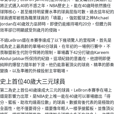
將正式邁入40的不惑之年，NBA歷史上，能在40歲時依然擔任
球隊核心，甚至維持明星賽水準的球員屈指可數。過去這年紀的
球員通常被視為職業球員的「墳墓」，強如籃球之神Michael
Jordan在40歲效力巫師時，即便仍能維持場均20分，但體力與
效率卻已明顯感受到歲月的侵蝕。
不過LeBron還在本賽季達成了以下幾項驚人的里程碑，首先是
成為史上最高齡的單場40分球員，在年初的一場例行賽中，不
畏聯盟新生代防守悍將的限制，單場轟下42分打破由Kareem
Abdul-Jabbar所保持的紀錄。這項紀錄的意義在，他證明即便
純粹的爆發力隨年齡下滑，他仍能靠著頂尖的球商、精準的節奏
變換，以及準確的外線投射主宰戰場。
史上首位40歲大三元球員
第二為史上首位40歲達成大三元的球員，LeBron本賽季在場上
還是影響力出眾，是NBA史上唯一能在40歲可以單場繳出「得
分、籃板、助攻均達兩位數」的球員。數據背後代表的是極致的
全面性，他不僅要得分，還要像年輕人一樣爭搶籃板，並像頂尖