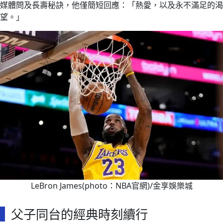
媒體問及長壽秘訣，他僅簡短回應：「熱愛，以及永不滿足的渴
望。」
LeBron James(photo：NBA官網)/金享娛樂城
父子同台的經典時刻續行