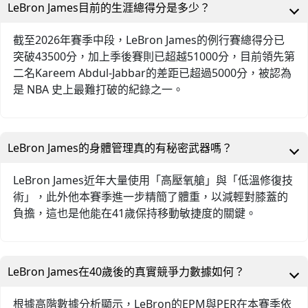
LeBron James目前的生涯總得分是多少？
截至2026年賽季中段，LeBron James的例行賽總得分已
突破43500分，加上季後賽則已超越51000分，目前領先第
二名Kareem Abdul-Jabbar的差距已超過5000分，被認為
是 NBA 史上最難打破的紀錄之一。
LeBron James的身體管理真的有秘密武器嗎？
LeBron James近年大量使用「高壓氧艙」與「低溫修復技
術」，此外他本賽季進一步精簡了體重，以減輕對膝蓋的
負擔，這也是他能在41歲保持移動敏捷度的關鍵。
LeBron James在40歲後的真實競爭力數據如何？
根據高階數據分析顯示，LeBron的EPM與PER在本賽季依