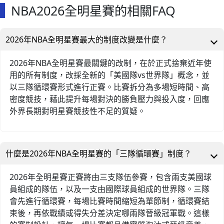
NBA2026全明星賽的相關FAQ
2026年NBA全明星賽最大的制度改變是什麼？
2026年NBA全明星賽最關鍵的改制，在於正式捨棄近年使
用的所有制度，改採全新的「美國隊vs世界隊」概念，並
以三隊循環賽形式進行正賽。比賽拆分為多場短時間、高
密度競技，藉此提升每場對決的勝負壓力與投入度，回應
外界長期對明星賽競技性不足的質疑。
什麼是2026年NBA全明星賽的「三隊循環賽」制度？
2026年全明星賽正賽將由三支隊伍參賽，包含兩支美國球
員組成的隊伍，以及一支由國際球員組成的世界隊。三隊
會先進行循環賽，每場比賽時間縮短為單節制，循環賽結
束後，再依戰績或得失分差決定哪兩隊晉級冠軍戰。這樣