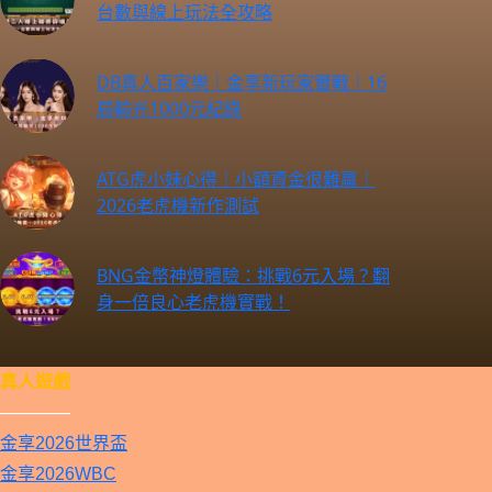
台數與線上玩法全攻略
DB真人百家樂｜金享新玩家實戰｜16
局輸光1000元紀錄
ATG虎小妹心得｜小額資金很難贏｜
2026老虎機新作測試
BNG金幣神燈體驗：挑戰6元入場？翻
身一倍良心老虎機實戰！
真人遊戲
————
金享2026世界盃
金享2026WBC