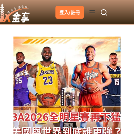
跳
至
登入/註冊
主
要
內
容