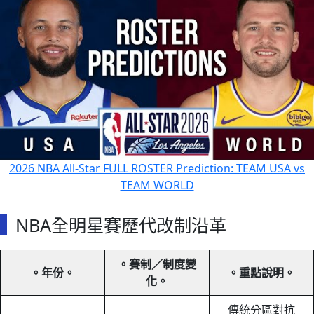
2026 NBA All-Star FULL ROSTER Prediction: TEAM USA vs
TEAM WORLD
NBA全明星賽歷代改制沿革
。賽制／制度變
。年份。
。重點說明。
化。
傳統分區對抗