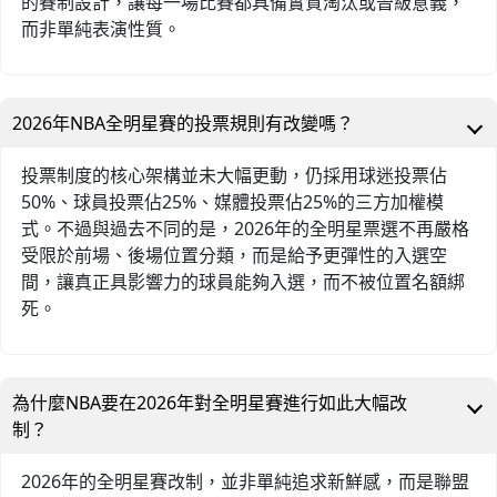
的賽制設計，讓每一場比賽都具備實質淘汰或晉級意義，
而非單純表演性質。
2026年NBA全明星賽的投票規則有改變嗎？
投票制度的核心架構並未大幅更動，仍採用球迷投票佔
50%、球員投票佔25%、媒體投票佔25%的三方加權模
式。不過與過去不同的是，2026年的全明星票選不再嚴格
受限於前場、後場位置分類，而是給予更彈性的入選空
間，讓真正具影響力的球員能夠入選，而不被位置名額綁
死。
為什麼NBA要在2026年對全明星賽進行如此大幅改
制？
2026年的全明星賽改制，並非單純追求新鮮感，而是聯盟