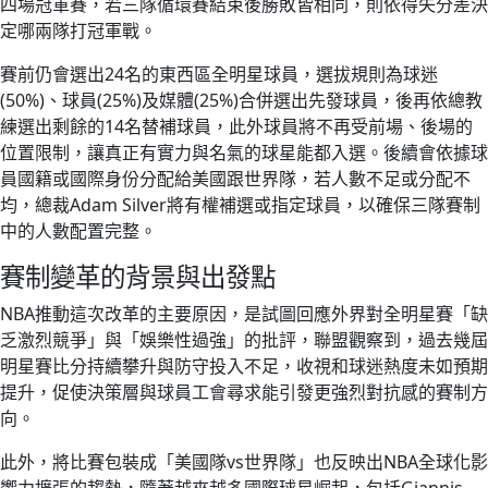
四場冠軍賽，若三隊循環賽結束後勝敗皆相同，則依得失分差決
定哪兩隊打冠軍戰。
賽前仍會選出24名的東西區全明星球員，選拔規則為球迷
(50%)、球員(25%)及媒體(25%)合併選出先發球員，後再依總教
練選出剩餘的14名替補球員，此外球員將不再受前場、後場的
位置限制，讓真正有實力與名氣的球星能都入選。後續會依據球
員國籍或國際身份分配給美國跟世界隊，若人數不足或分配不
均，總裁Adam Silver將有權補選或指定球員，以確保三隊賽制
中的人數配置完整。
賽制變革的背景與出發點
NBA推動這次改革的主要原因，是試圖回應外界對全明星賽「缺
乏激烈競爭」與「娛樂性過強」的批評，聯盟觀察到，過去幾屆
明星賽比分持續攀升與防守投入不足，收視和球迷熱度未如預期
提升，促使決策層與球員工會尋求能引發更強烈對抗感的賽制方
向。
此外，將比賽包裝成「美國隊vs世界隊」也反映出NBA全球化影