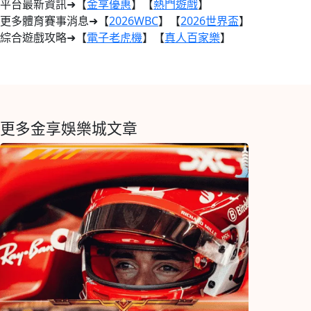
平台最新資訊➜【
金享優惠
】【
熱門遊戲
】
更多體育賽事消息➜【
2026WBC
】【
2026世界盃
】
綜合遊戲攻略➜【
電子老虎機
】【
真人百家樂
】
更多金享娛樂城文章