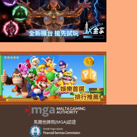
馬爾他牌照(MGA)認證