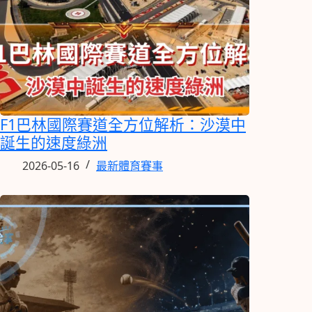
F1巴林國際賽道全方位解析：沙漠中
誕生的速度綠洲
2026-05-16
最新體育賽事