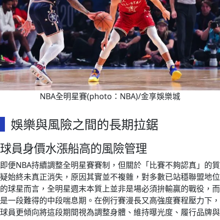
NBA全明星賽(photo：NBA)/金享娛樂城
娛樂與風險之間的長期拉鋸
球員身價水漲船高的風險管理
即便NBA持續調整全明星賽賽制，但關於「比賽不夠認真」的質
疑始終未真正消失，原因其實並不複雜，對多數已站穩聯盟地位
的球星而言，全明星週末本質上並非是場必須拚輸贏的戰役，而
是一段難得的中段喘息期。在例行賽漫長又高強度賽程壓力下，
球員更傾向將這段期間視為調整身體、維持曝光度、履行品牌與