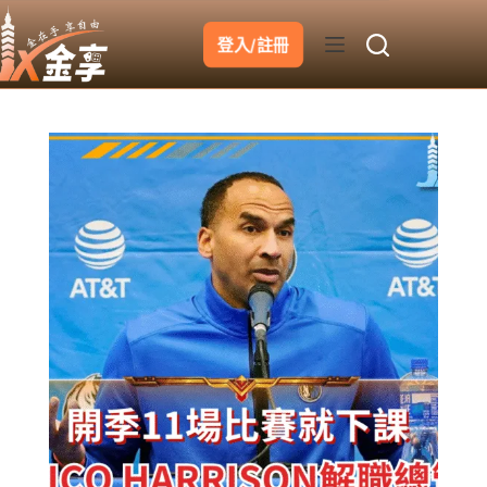
跳
至
登入/註冊
主
要
內
容