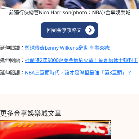
前獨行俠總管Nico Harrison(photo：NBA)/金享娛樂城
回到金享攻略文
延伸閱讀：
籃球傳奇Lenny Wilkens辭世 享壽88歲
延伸閱讀：
杜蘭特2年9000萬美金續約火箭！誓言讓休士頓封王
延伸閱讀：
NBA三巨頭時代，誰才是聯盟最強「第3巨頭」？
更多金享娛樂城文章