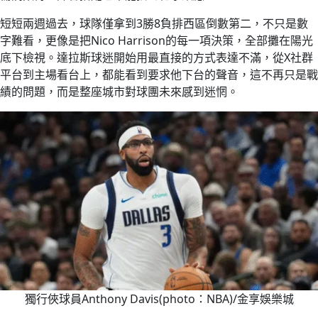
短短兩週過去，球隊僅拿到3勝8負排西區倒數第二，不只是數
字難看，更像是把Nico Harrison的每一項決策，全部攤在陽光
底下檢視。達拉斯球迷開始用最直接的方式表達不滿，從X社群
平台到主場看台上，都能看到要求他下台的聲音，這不再只是戰
績的問題，而是整座城市對球團未來感到迷惘。
獨行俠球員Anthony Davis(photo：NBA)/金享娛樂城