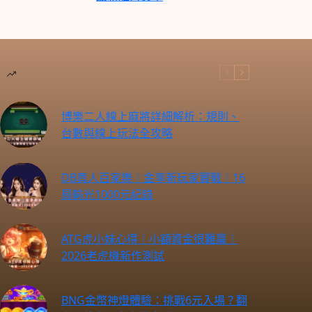
博樂二人線上麻將詳細解析：規則、
台數與線上玩法全攻略
DB真人百家樂｜金享新玩家實戰｜16
局輸光1000元紀錄
ATG虎小妹心得｜小額資金很難贏｜
2026老虎機新作測試
BNG金幣神燈體驗：挑戰6元入場？翻