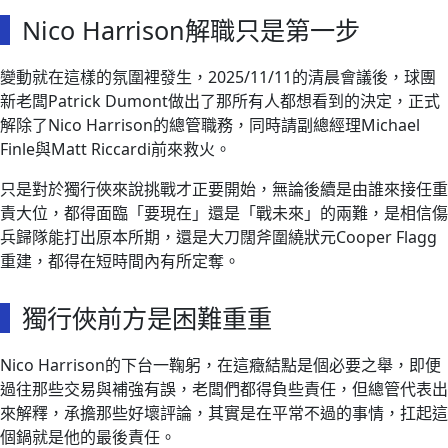
Nico Harrison解職只是第一步
變動就在這樣的氛圍裡發生，2025/11/11的清晨會議後，球團
新老闆Patrick Dumont做出了那所有人都想看到的決定，正式
解除了Nico Harrison的總管職務，同時請副總經理Michael
Finle與Matt Riccardi前來救火。
只是對於獨行俠來說挑戰才正要開始，無論後續是由誰來接任重
責大位，都得面臨「要現在」還是「戰未來」的兩難，是相信傷
兵歸隊能打出原本所期，還是大刀闊斧圍繞狀元Cooper Flagg
重建，都得在短時間內有所定奪。
獨行俠前方是困難重重
Nico Harrison的下台一鞠躬，在這癥結點是個必要之舉，即便
過往那些交易與補強有誤，老闆們都得負些責任，但總管代表出
來解釋，承擔那些好壞評論，其實是在平常不過的事情，扛起這
個鍋就是他的最後責任。