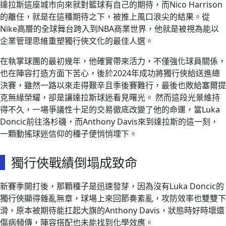
達拉斯這座城市向來就對籃球有自己的期待，而Nico Harrison
的離任，就是在這種期待之下，被推上風口浪尖的結果。從
Nike高層的全球舞台跨入到NBA商業世界，他就是被視為能以
企業管理思維重塑獨行俠文化的最佳人選。
在執掌球團的最初幾年，他確實帶來活力，不僅強化球員關係，
也在陣容打造方面下苦心，後於2024年成功將獨行俠給送進總
決賽，雖然一路以來走得艱辛且季後賽難行，最後也敗給塞爾提
克無緣榮耀，卻是讓達拉斯球迷看見曙光。 然而這段光景維持
得不久，一場爭議性十足的交易徹底改變了他的命運，當Luka
Doncic前往洛杉磯，而Anthony Davis來到達拉斯的這一刻，
一顆動搖球迷信仰的種子便悄悄埋下。
獨行俠戰績倒塌成致命
新賽季開打後，那顆種子是迅速發芽，因為沒有Luka Doncic的
獨行俠顯得雜亂無章，球場上來回節奏紊亂，攻防效率也雙雙下
滑，原本被期待能扛起大旗的Anthony Davis，狀態時好時壞還
傷病頻傳，陣容搭配也未能找到化學效應。