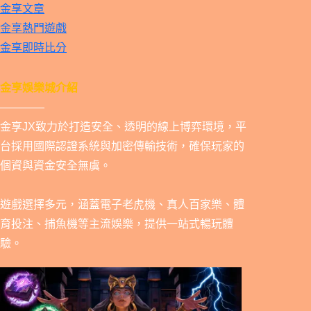
金享文章
金享熱門遊戲
金享即時比分
金享娛樂城介紹
————
金享JX致力於打造安全、透明的線上博弈環境，平
台採用國際認證系統與加密傳輸技術，確保玩家的
個資與資金安全無虞。
遊戲選擇多元，涵蓋電子老虎機、真人百家樂、體
育投注、捕魚機等主流娛樂，提供一站式暢玩體
驗。