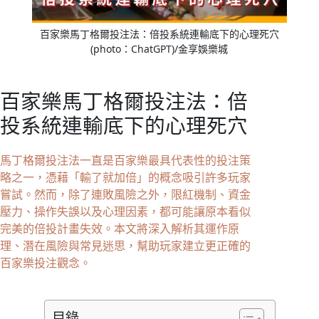
百家樂馬丁格爾投注法：倍投系統連輸底下的心理死穴
(photo：ChatGPT)/金享娛樂城
百家樂馬丁格爾投注法：倍
投系統連輸底下的心理死穴
馬丁格爾投注法一直是百家樂最具代表性的投注策
略之一，憑藉「輸了就加倍」的概念吸引許多玩家
嘗試。然而，除了連敗風險之外，限紅機制、資金
壓力、操作失誤以及心理因素，都可能讓原本看似
完美的倍投計畫失效。本文將深入解析其運作原
理、潛在風險與常見迷思，幫助玩家建立更正確的
百家樂投注觀念。
目錄