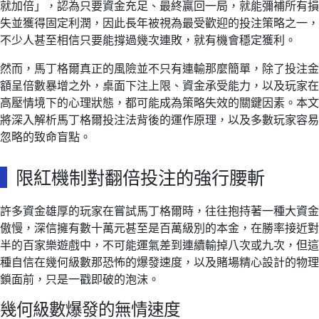
就加倍」，認為只要資金充足、最終贏回一局，就能彌補所有損
失並獲得固定利潤，因此長年被視為最受歡迎的投注策略之一，
不少人甚至相信只要能撐過幾次連敗，就有機會穩定獲利。
然而，馬丁格爾真正的風險並不只有連輸那麼簡單，除了投注金
額呈倍數暴增之外，桌面下注上限、資金承受能力，以及玩家在
高壓情境下的心理狀態，都可能成為策略失效的關鍵因素。本文
將深入解析馬丁格爾投注法背後的運作原理，以及多數玩家容易
忽略的致命盲點。
限紅機制對翻倍投注的強行腰斬
許多資金雄厚的玩家在嘗試馬丁格爾時，往往抱持著一種大資金
傲慢，深信擁有數十萬元甚至是百萬級別的本金，在勝率接近對
半的百家樂遊戲中，不可能運氣差到連續輸掉八次或九次，但這
種自信在幾何級數那恐怖的爆發速度，以及賭場精心設計的物理
鎖面前，只是一戳即破的泡沫。
幾何級數爆發的無情速度