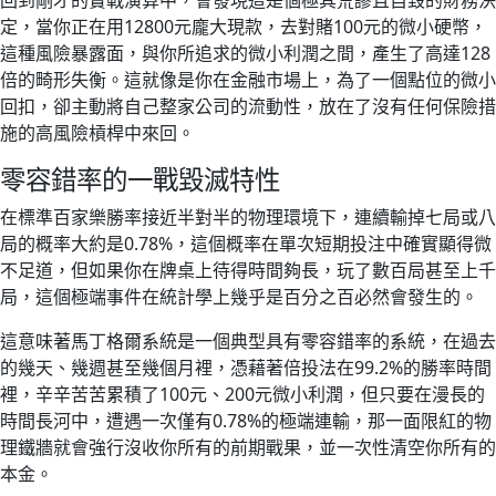
回到剛才的實戰演算中，會發現這是個極其荒謬且自毀的財務決
定，當你正在用12800元龐大現款，去對賭100元的微小硬幣，
這種風險暴露面，與你所追求的微小利潤之間，產生了高達128
倍的畸形失衡。這就像是你在金融市場上，為了一個點位的微小
回扣，卻主動將自己整家公司的流動性，放在了沒有任何保險措
施的高風險槓桿中來回。
零容錯率的一戰毀滅特性
在標準百家樂勝率接近半對半的物理環境下，連續輸掉七局或八
局的概率大約是0.78%，這個概率在單次短期投注中確實顯得微
不足道，但如果你在牌桌上待得時間夠長，玩了數百局甚至上千
局，這個極端事件在統計學上幾乎是百分之百必然會發生的。
這意味著馬丁格爾系統是一個典型具有零容錯率的系統，在過去
的幾天、幾週甚至幾個月裡，憑藉著倍投法在99.2%的勝率時間
裡，辛辛苦苦累積了100元、200元微小利潤，但只要在漫長的
時間長河中，遭遇一次僅有0.78%的極端連輸，那一面限紅的物
理鐵牆就會強行沒收你所有的前期戰果，並一次性清空你所有的
本金。