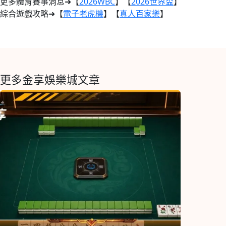
更多體育賽事消息➜【
2026WBC
】【
2026世界盃
】
綜合遊戲攻略➜【
電子老虎機
】【
真人百家樂
】
更多金享娛樂城文章