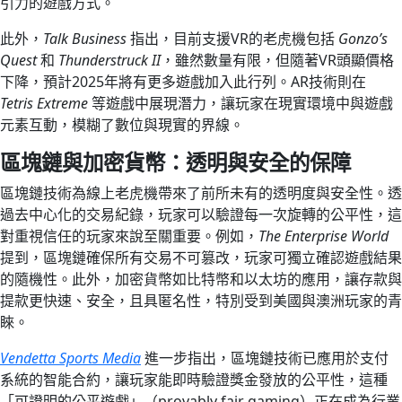
引力的遊戲方式。
此外，
Talk Business
指出，目前支援VR的老虎機包括
Gonzo’s
Quest
和
Thunderstruck II
，雖然數量有限，但隨著VR頭顯價格
下降，預計2025年將有更多遊戲加入此行列。AR技術則在
Tetris Extreme
等遊戲中展現潛力，讓玩家在現實環境中與遊戲
元素互動，模糊了數位與現實的界線。
區塊鏈與加密貨幣：透明與安全的保障
區塊鏈技術為線上老虎機帶來了前所未有的透明度與安全性。透
過去中心化的交易紀錄，玩家可以驗證每一次旋轉的公平性，這
對重視信任的玩家來說至關重要。例如，
The Enterprise World
提到，區塊鏈確保所有交易不可篡改，玩家可獨立確認遊戲結果
的隨機性。此外，加密貨幣如比特幣和以太坊的應用，讓存款與
提款更快速、安全，且具匿名性，特別受到美國與澳洲玩家的青
睞。
Vendetta Sports Media
進一步指出，區塊鏈技術已應用於支付
系統的智能合約，讓玩家能即時驗證獎金發放的公平性，這種
「可證明的公平遊戲」（provably fair gaming）正在成為行業