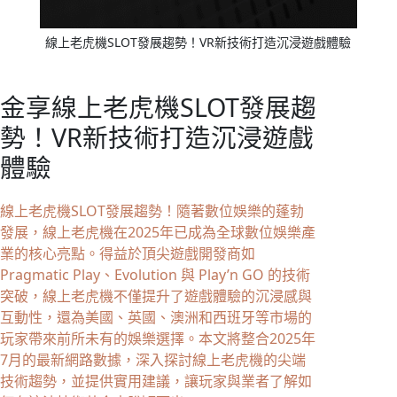
線上老虎機SLOT發展趨勢！VR新技術打造沉浸遊戲體驗
金享線上老虎機SLOT發展趨
勢！VR新技術打造沉浸遊戲
體驗
線上老虎機SLOT發展趨勢！隨著數位娛樂的蓬勃
發展，線上老虎機在2025年已成為全球數位娛樂產
業的核心亮點。得益於頂尖遊戲開發商如
Pragmatic Play、Evolution 與 Play’n GO 的技術
突破，線上老虎機不僅提升了遊戲體驗的沉浸感與
互動性，還為美國、英國、澳洲和西班牙等市場的
玩家帶來前所未有的娛樂選擇。本文將整合2025年
7月的最新網路數據，深入探討線上老虎機的尖端
技術趨勢，並提供實用建議，讓玩家與業者了解如