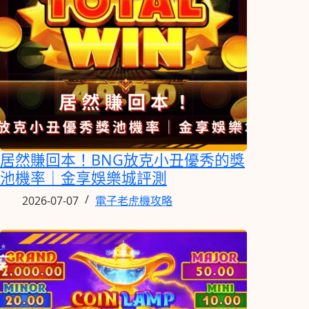
居然賺回本！BNG放克小丑優秀的獎
池機率｜金享娛樂城評測
2026-07-07
電子老虎機攻略