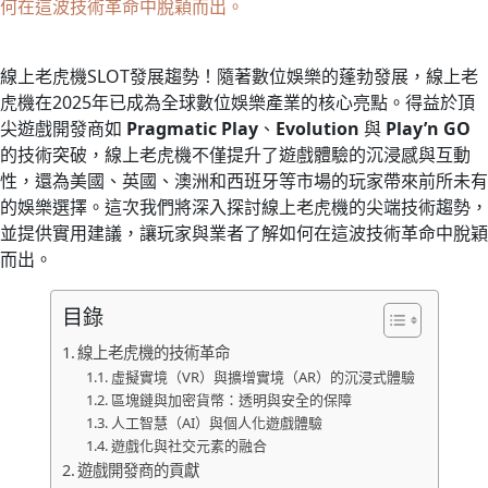
何在這波技術革命中脫穎而出。
線上老虎機SLOT發展趨勢！隨著數位娛樂的蓬勃發展，線上老
虎機在2025年已成為全球數位娛樂產業的核心亮點。得益於頂
尖遊戲開發商如
Pragmatic Play
、
Evolution
與
Play’n GO
的技術突破，線上老虎機不僅提升了遊戲體驗的沉浸感與互動
性，還為美國、英國、澳洲和西班牙等市場的玩家帶來前所未有
的娛樂選擇。這次我們將深入探討線上老虎機的尖端技術趨勢，
並提供實用建議，讓玩家與業者了解如何在這波技術革命中脫穎
而出。
目錄
線上老虎機的技術革命
虛擬實境（VR）與擴增實境（AR）的沉浸式體驗
區塊鏈與加密貨幣：透明與安全的保障
人工智慧（AI）與個人化遊戲體驗
遊戲化與社交元素的融合
遊戲開發商的貢獻