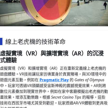
線上老虎機的技術革命
虛擬實境（VR）與擴增實境（AR）的沉浸
式體驗
虛擬實境（VR）和擴增實境（AR）正在重新定義線上老虎機的
遊戲體驗。VR技術讓玩家彷彿置身於真實賭場，與3D環境中的
遊戲元素互動，例如在
Pragmatic Play
的
Gates of Olympus
中，玩家可透過VR頭顯感受宙斯神殿的震撼視覺效果。AR則將
數位元素疊加到現實世界中，例如在家中客廳模擬出老虎機的動
畫效果，增添互動樂趣。根據
Secret Casino Tips
的報導，這些
技術在西班牙市場尤其受到歡迎，玩家透過AR/VR體驗到更具吸