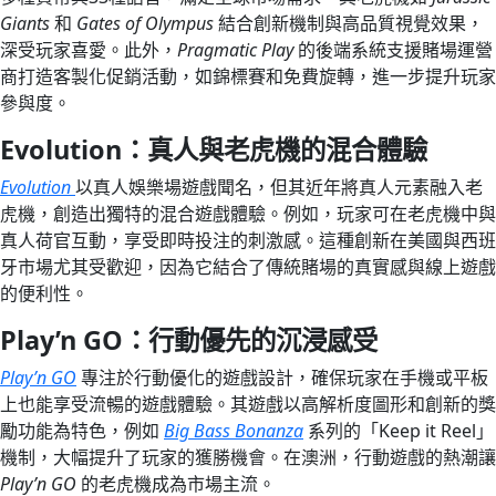
Giants
和
Gates of Olympus
結合創新機制與高品質視覺效果，
深受玩家喜愛。此外，
Pragmatic Play
的後端系統支援賭場運營
商打造客製化促銷活動，如錦標賽和免費旋轉，進一步提升玩家
參與度。
Evolution：真人與老虎機的混合體驗
Evolution
以真人娛樂場遊戲聞名，但其近年將真人元素融入老
虎機，創造出獨特的混合遊戲體驗。例如，玩家可在老虎機中與
真人荷官互動，享受即時投注的刺激感。這種創新在美國與西班
牙市場尤其受歡迎，因為它結合了傳統賭場的真實感與線上遊戲
的便利性。
Play’n GO：行動優先的沉浸感受
Play’n GO
專注於行動優化的遊戲設計，確保玩家在手機或平板
上也能享受流暢的遊戲體驗。其遊戲以高解析度圖形和創新的獎
勵功能為特色，例如
Big Bass Bonanza
系列的「Keep it Reel」
機制，大幅提升了玩家的獲勝機會。在澳洲，行動遊戲的熱潮讓
Play’n GO
的老虎機成為市場主流。