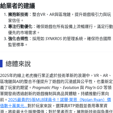
給業者的建議
擁抱新技術
：整合VR、AR與區塊鏈，提升遊戲吸引力與玩
家信任。
專注行動優化
：確保遊戲在所有設備上流暢運行，滿足行動
優先的市場需求。
強化合規性
：採用如
SYNKROS
的管理系統，確保符合國際
監管標準。
總體來說
2025年的線上老虎機行業正處於技術革新的浪潮中，VR、AR、
區塊鏈與AI的整合不僅提升了遊戲的沉浸感與公平性，也重新定
義了玩家的期望。
Pragmatic Play
、
Evolution
與
Play’n GO
等領
軍開發商透過創新的遊戲機制與高品質體驗，持續推動行業向
前。
2025最貴的5張MLB球員卡！諾蘭·萊恩（Nolan Ryan）價
值數十萬美元…
對於玩家來說，選擇高RTP遊戲並善用專業資
源，將能最大化娛樂價值；對於業者而言，擁抱新技術與負責任