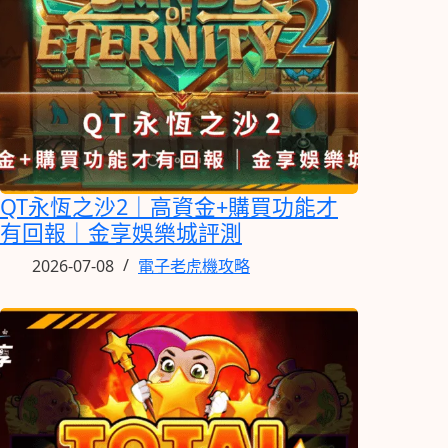
QT永恆之沙2｜高資金+購買功能才
有回報｜金享娛樂城評測
2026-07-08
電子老虎機攻略