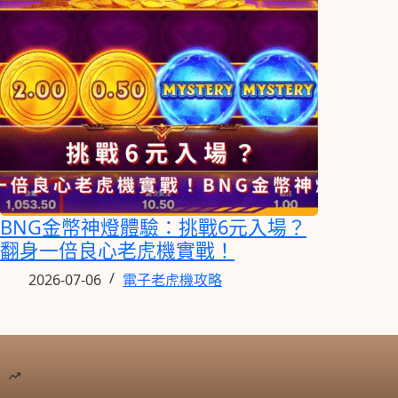
BNG金幣神燈體驗：挑戰6元入場？
翻身一倍良心老虎機實戰！
2026-07-06
電子老虎機攻略