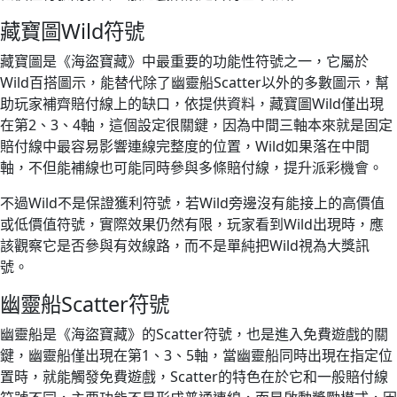
藏寶圖Wild符號
藏寶圖是《海盜寶藏》中最重要的功能性符號之一，它屬於
Wild百搭圖示，能替代除了幽靈船Scatter以外的多數圖示，幫
助玩家補齊賠付線上的缺口，依提供資料，藏寶圖Wild僅出現
在第2、3、4軸，這個設定很關鍵，因為中間三軸本來就是固定
賠付線中最容易影響連線完整度的位置，Wild如果落在中間
軸，不但能補線也可能同時參與多條賠付線，提升派彩機會。
不過Wild不是保證獲利符號，若Wild旁邊沒有能接上的高價值
或低價值符號，實際效果仍然有限，玩家看到Wild出現時，應
該觀察它是否參與有效線路，而不是單純把Wild視為大獎訊
號。
幽靈船Scatter符號
幽靈船是《海盜寶藏》的Scatter符號，也是進入免費遊戲的關
鍵，幽靈船僅出現在第1、3、5軸，當幽靈船同時出現在指定位
置時，就能觸發免費遊戲，Scatter的特色在於它和一般賠付線