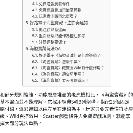
免費遊戲觸發條件
免費遊戲疊加與最高轉數
玩家實測觀察怎麼看？
好路電子海盜寶藏下注節奏建議
低注額熟悉盤面
盤面觀察只能作為控注參考
注碼調整要保守
海盜寶藏玩法QA
好路電子《海盜寶藏》是什麼遊戲？
《海盜寶藏》怎麼中獎？
《海盜寶藏》藏寶圖Wild有什麼作用？
《海盜寶藏》適合新手嗎？
《海盜寶藏》要去哪邊遊玩？
和部分規則複雜、功能層層堆疊的老虎機相比，《海盜寶藏》的
基本盤面並不難理解，它採用經典5輪3列架構，搭配25條固定
賠付線，派彩邏輯以由左至右連線為主，玩家只要先看懂符號層
級、Wild百搭效果、Scatter觸發條件與免費遊戲規則，就能掌
握大部分玩法重點。