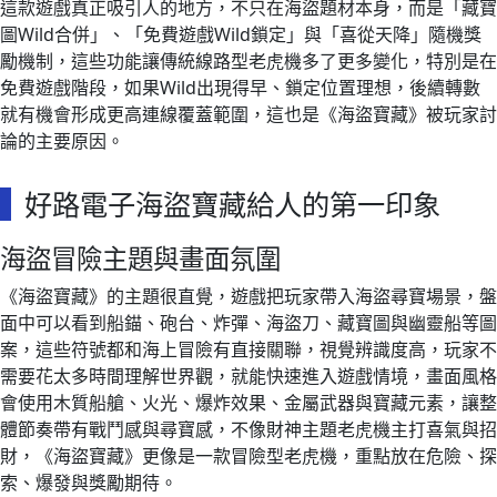
這款遊戲真正吸引人的地方，不只在海盜題材本身，而是「藏寶
圖Wild合併」、「免費遊戲Wild鎖定」與「喜從天降」隨機獎
勵機制，這些功能讓傳統線路型老虎機多了更多變化，特別是在
免費遊戲階段，如果Wild出現得早、鎖定位置理想，後續轉數
就有機會形成更高連線覆蓋範圍，這也是《海盜寶藏》被玩家討
論的主要原因。
好路電子海盜寶藏給人的第一印象
海盜冒險主題與畫面氛圍
《海盜寶藏》的主題很直覺，遊戲把玩家帶入海盜尋寶場景，盤
面中可以看到船錨、砲台、炸彈、海盜刀、藏寶圖與幽靈船等圖
案，這些符號都和海上冒險有直接關聯，視覺辨識度高，玩家不
需要花太多時間理解世界觀，就能快速進入遊戲情境，畫面風格
會使用木質船艙、火光、爆炸效果、金屬武器與寶藏元素，讓整
體節奏帶有戰鬥感與尋寶感，不像財神主題老虎機主打喜氣與招
財，《海盜寶藏》更像是一款冒險型老虎機，重點放在危險、探
索、爆發與獎勵期待。