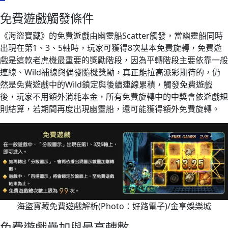
免費遊戲觸發條件
《海盜寶藏》的免費遊戲由幽靈船Scatter觸發，當幽靈船同時
出現在第1、3、5軸時，玩家可獲得8次基本免費旋轉，免費遊
戲是這款老虎機最重要的獎勵階段，因為平轉階段主要依靠一般
連線、Wild補線與偶發隨機獎勵，真正能拉高派彩期待的，仍
然是免費遊戲中的Wild鎖定與後續連線累積，觸發免費遊戲
後，玩家不用額外消耗本金，所有免費旋轉中的中獎會依遊戲規
則結算，若期間再度出現幽靈船，還可能獲得額外免費旋轉。
海盜寶藏免費遊戲解析(Photo：好路電子)/金享娛樂城
免費遊戲疊加與最高轉數