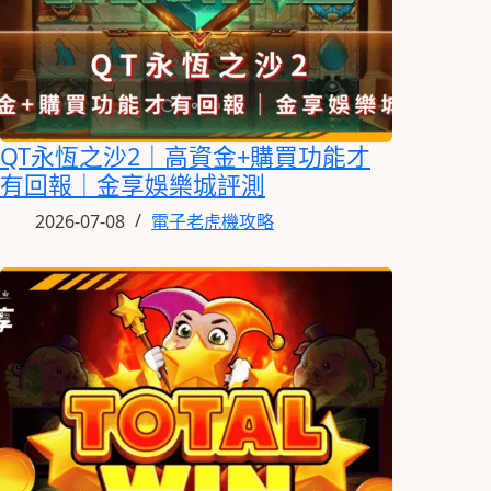
QT永恆之沙2｜高資金+購買功能才
有回報｜金享娛樂城評測
2026-07-08
電子老虎機攻略