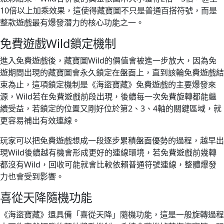
10倍以上加乘效果，這使得藏寶圖不只是普通百搭符號，而是
整款遊戲最有爆發潛力的核心功能之一。
免費遊戲Wild鎖定機制
進入免費遊戲後，藏寶圖Wild的價值會被進一步放大，因為免
遊期間出現的藏寶圖會永久鎖定在盤面上，直到該輪免費遊戲結
束為止，這項鎖定機制是《海盜寶藏》免費遊戲的主要爆發來
源，Wild若在免費遊戲前段出現，後續每一次免費旋轉都能繼
續受益，若鎖定的位置又剛好位於第2、3、4軸的關鍵區域，就
更容易補出有效連線。
玩家可以把免費遊戲想成一段逐步累積盤面優勢的過程，越早出
現Wild後續越有機會形成更好的連線環境，若免費遊戲前幾轉
都沒有Wild，回收可能就會比較依賴普通符號連線，整體爆發
力也會受到影響。
喜從天降隨機功能
《海盜寶藏》還具備「喜從天降」隨機功能，這是一般旋轉過程