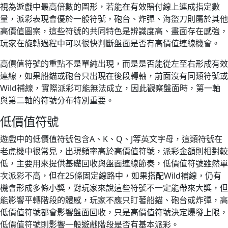
視為遊戲中最高倍數的圖形，若能在有效賠付線上連成指定數
量，派彩表現會優於一般符號，砲台、炸彈、海盜刀則屬於其他
高價值圖案，這些符號的共同特色是辨識度高、畫面存在感強，
玩家在旋轉過程中可以很快判斷盤面是否有高價值連線機會。
高價值符號的重點不是單純出現，而是是否能從左至右形成有效
連線，如果船錨或砲台只出現在後段轉軸，前面沒有同類符號或
Wild補線，實際派彩可能無法成立，因此觀察盤面時，第一軸
與第二軸的符號分布特別重要。
低價值符號
遊戲中的低價值符號包含A、K、Q、J等英文字母，這類符號在
老虎機中很常見，出現頻率高於高價值符號，派彩金額則相對較
低，主要用來提供基礎回收與盤面連線節奏，低價值符號雖然單
次派彩不高，但在25條固定線路中，如果搭配Wild補線，仍有
機會形成多條小獎，對玩家來說這些符號不一定能帶來大獎，但
能影響平轉階段的體感，玩家不應只盯著船錨、砲台或炸彈，高
低價值符號都會影響盤面回收，只是高價值符號決定爆發上限，
低價值符號則影響一般遊戲階段是否有基本派彩。