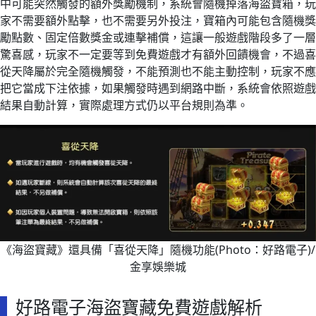
中可能突然觸發的額外獎勵機制，系統會隨機掉落海盜寶箱，玩
家不需要額外點擊，也不需要另外投注，寶箱內可能包含隨機獎
勵點數、固定倍數獎金或連擊補償，這讓一般遊戲階段多了一層
驚喜感，玩家不一定要等到免費遊戲才有額外回饋機會，不過喜
從天降屬於完全隨機觸發，不能預測也不能主動控制，玩家不應
把它當成下注依據，如果觸發時遇到網路中斷，系統會依照遊戲
結果自動計算，實際處理方式仍以平台規則為準。
《海盜寶藏》還具備「喜從天降」隨機功能(Photo：好路電子)/
金享娛樂城
好路電子海盜寶藏免費遊戲解析