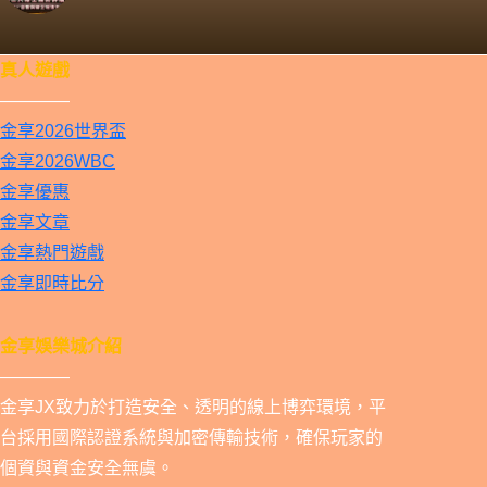
真人遊戲
————
金享2026世界盃
金享2026WBC
金享優惠
金享文章
金享熱門遊戲
金享即時比分
金享娛樂城介紹
————
金享JX致力於打造安全、透明的線上博弈環境，平
台採用國際認證系統與加密傳輸技術，確保玩家的
個資與資金安全無虞。