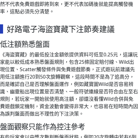
然不代表免費遊戲即將到來，更不代表加碼後就能提高觸發機
率，這點必須先分清楚。
好路電子海盜寶藏下注節奏建議
低注額熟悉盤面
《海盜寶藏》的最低投注金額依提供資料可低至0.25元，這讓玩
家能以較低成本熟悉盤面規則，包含25條固定賠付線、Wild出
現位置、Scatter觸發條件與免費遊戲節奏，正式遊玩前建議先
用低注額進行20到50次旋轉觀察，這段時間不是為了追高分，
而是確認自己是否理解盤面運作，例如藏寶圖Wild是否容易辨
識、幽靈船出現位置是否清楚、一般符號連線是否符合由左至右
規則，若玩家一開始就使用高注額，卻還沒看懂Wild合併與免
費遊戲鎖定機制，資金波動會變得非常大，也容易在短時間內因
為誤判盤面而做出不理性的下注決策。
盤面觀察只能作為控注參考
有些玩家會以中獎次數判斷盤面狀態，例如20次旋轉中若有6到