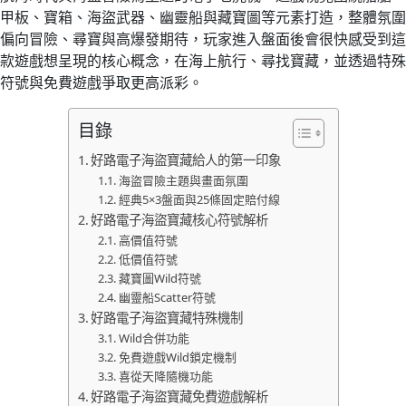
甲板、寶箱、海盜武器、幽靈船與藏寶圖等元素打造，整體氛圍
偏向冒險、尋寶與高爆發期待，玩家進入盤面後會很快感受到這
款遊戲想呈現的核心概念，在海上航行、尋找寶藏，並透過特殊
符號與免費遊戲爭取更高派彩。
目錄
好路電子海盜寶藏給人的第一印象
海盜冒險主題與畫面氛圍
經典5×3盤面與25條固定賠付線
好路電子海盜寶藏核心符號解析
高價值符號
低價值符號
藏寶圖Wild符號
幽靈船Scatter符號
好路電子海盜寶藏特殊機制
Wild合併功能
免費遊戲Wild鎖定機制
喜從天降隨機功能
好路電子海盜寶藏免費遊戲解析