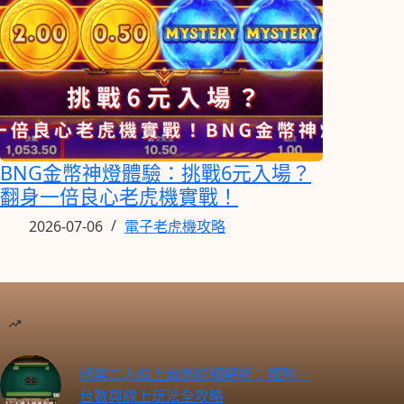
BNG金幣神燈體驗：挑戰6元入場？
翻身一倍良心老虎機實戰！
2026-07-06
電子老虎機攻略
博樂二人線上麻將詳細解析：規則、
台數與線上玩法全攻略