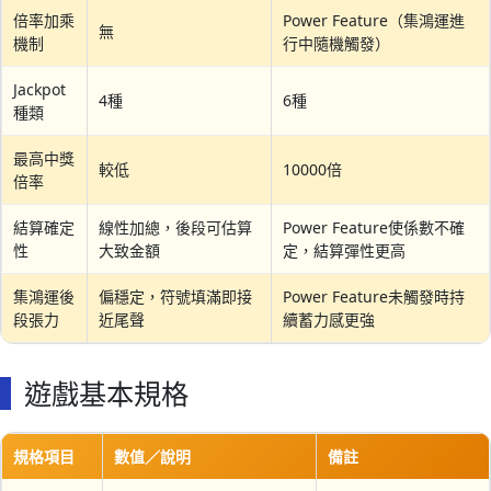
倍率加乘
Power Feature（集鴻運進
無
機制
行中隨機觸發）
Jackpot
4種
6種
種類
最高中獎
較低
10000倍
倍率
結算確定
線性加總，後段可估算
Power Feature使係數不確
性
大致金額
定，結算彈性更高
集鴻運後
偏穩定，符號填滿即接
Power Feature未觸發時持
段張力
近尾聲
續蓄力感更強
遊戲基本規格
規格項目
數值／說明
備註