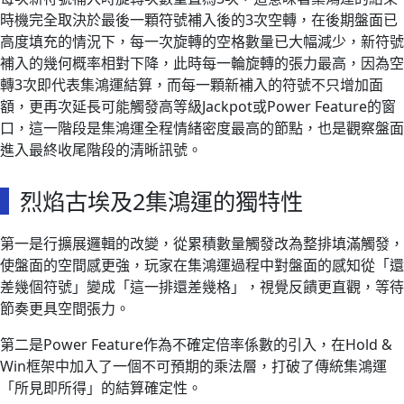
時機完全取決於最後一顆符號補入後的3次空轉，在後期盤面已
高度填充的情況下，每一次旋轉的空格數量已大幅減少，新符號
補入的幾何概率相對下降，此時每一輪旋轉的張力最高，因為空
轉3次即代表集鴻運結算，而每一顆新補入的符號不只增加面
額，更再次延長可能觸發高等級Jackpot或Power Feature的窗
口，這一階段是集鴻運全程情緒密度最高的節點，也是觀察盤面
進入最終收尾階段的清晰訊號。
烈焰古埃及2集鴻運的獨特性
第一是行擴展邏輯的改變，從累積數量觸發改為整排填滿觸發，
使盤面的空間感更強，玩家在集鴻運過程中對盤面的感知從「還
差幾個符號」變成「這一排還差幾格」，視覺反饋更直觀，等待
節奏更具空間張力。
第二是Power Feature作為不確定倍率係數的引入，在Hold &
Win框架中加入了一個不可預期的乘法層，打破了傳統集鴻運
「所見即所得」的結算確定性。