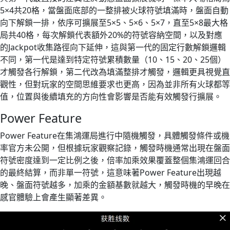
5×4共20格，當盤面底部的一整排被火球符號填滿時，盤面自動
向下解鎖一排，依序可擴展至5×5、5×6、5×7，直至5×8最大格
局共40格，每次解鎖代表額外20%的符號容納空間，以及對應
的Jackpot收集路徑向下延伸，這與第一代的固定行數解鎖邏輯
不同，第一代是達到特定符號累積數量（10、15、20、25個）
才觸發各行解鎖，第二代改為填滿整排才觸發，邏輯更具視覺直
觀性，但對玩家的空間思維要求也更高，因為並非所有火球都等
值，位置與後續填充的方向性會影響是否能有效觸發行擴展。
Power Feature
Power Feature在集鴻運局進行中隨機觸發，具體觸發條件或機
率官方未公開，但根據玩家觀察記錄，觸發時機通常出現在盤面
符號密度達到一定比例之後，倍率加乘效果覆蓋整個集鴻運回合
的最終結算，而非單一符號，這意味著Power Feature出現越
晚、盤面符號越多，加乘的金額基數就越大，觸發時機的早晚在
感官體驗上會產生顯著差異。