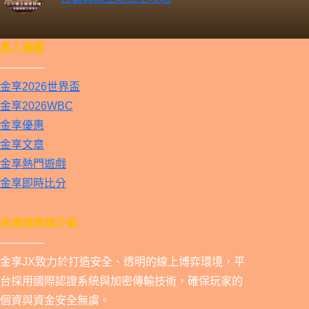
真人遊戲
————
金享2026世界盃
金享2026WBC
金享優惠
金享文章
金享熱門遊戲
金享即時比分
金享娛樂城介紹
————
金享JX致力於打造安全、透明的線上博弈環境，平
台採用國際認證系統與加密傳輸技術，確保玩家的
個資與資金安全無虞。