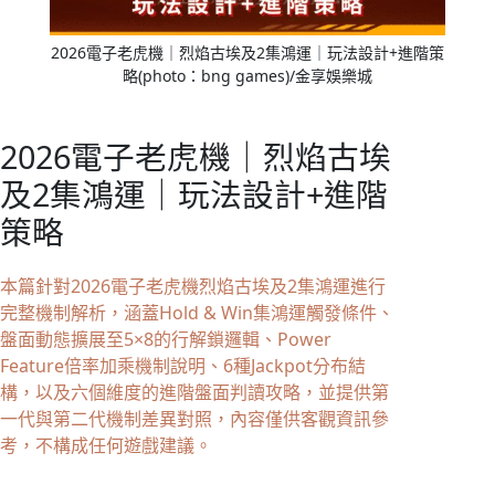
2026電子老虎機｜烈焰古埃及2集鴻運｜玩法設計+進階策
略(photo：bng games)/金享娛樂城
2026電子老虎機｜烈焰古埃
及2集鴻運｜玩法設計+進階
策略
本篇針對2026電子老虎機烈焰古埃及2集鴻運進行
完整機制解析，涵蓋Hold & Win集鴻運觸發條件、
盤面動態擴展至5×8的行解鎖邏輯、Power
Feature倍率加乘機制說明、6種Jackpot分布結
構，以及六個維度的進階盤面判讀攻略，並提供第
一代與第二代機制差異對照，內容僅供客觀資訊參
考，不構成任何遊戲建議。