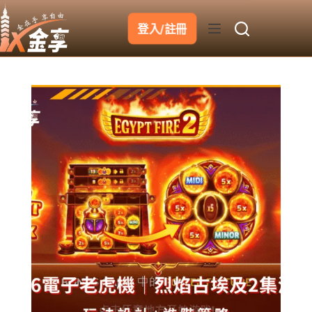
跳
至
登入/註冊
主
要
內
容