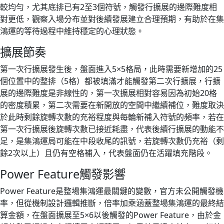
較均勻，尤其底排已有2至3個符號，觸發行擴展的邊際難度相
對更低，觀察入場分布並對後續發展建立合理預期，有助於在集
鴻運的等待過程中維持穩定的心理狀態。
擴展節奏
第一次行擴展發生後，盤面進入5×5格局，此時需要新增加的25
個位置中的整排（5格）都被填滿才能觸發第二次行擴展，行擴
展的邊際難度是非線性的，第一次擴展相對容易因為初始20格
的密度積累，第二次需要在新開放的空間中繼續補位，難度取決
於此時剩餘旋轉次數的充裕程度與每輪新補入符號的頻率，若在
第一次行擴展後旋轉次數已接近耗盡，代表後續行擴展的動能不
足，是集鴻運局可能在中段收尾的訊號，若旋轉次數仍充裕（剩
餘2次以上）且仍有空格補入，代表盤面仍在活躍填充階段。
Power Feature觸發影響
Power Feature是整場集鴻運最關鍵的變數，官方未公開觸發機
率，但從機制設計邏輯推斷，倍率加乘涵蓋整場集鴻運的最終結
算金額，在盤面擴展至5×6以後觸發的Power Feature，由於金