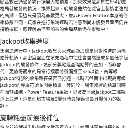
額基數已通過多次行擴展大幅積累，加乘效果遠高於在5×4初始
格局就觸發的情況，換算起來，晚觸發雖然在感官上製造更強烈
的高潮，但這只是因為基數更大，並非Power Feature本身的倍
率係數不同，玩家在進行集鴻運時若注意到尚未觸發且盤面仍在
持續擴展，應理解為倍率加乘的金額基數仍在累積中。
Jackpot收集進度
集鴻運進行中，Jackpot收集與火球面額加總是同步推進的兩條
結算軌道，高密度盤面在填充過程中往往會自然達成多個低等級
Jackpot的觸發條件，這部分獎勵是基礎結算的疊加，而非替
代，更值得觀察的是當行擴展將盤面推至5×6以後，高等級
Jackpot符號的收集路徑是否已打通，此時若盤面中出現高等級
Jackpot的專屬符號並開始積累，等同於一場集鴻運的結算同時
在面額加總、Power Feature乘數，以及高等級Jackpot三條軌
道上並進，這是烈焰古埃及2爆分時最複雜也最具爆發力的狀
態。
旋轉耗盡前最後補位
每次新符號補入時旋轉次數重置為3次，這意味著集鴻運的結束