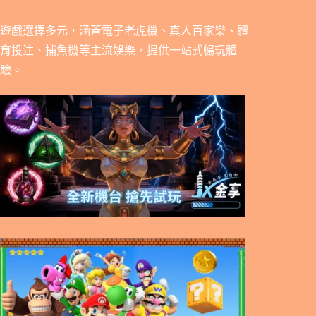
遊戲選擇多元，涵蓋電子老虎機、真人百家樂、體
育投注、捕魚機等主流娛樂，提供一站式暢玩體
驗。