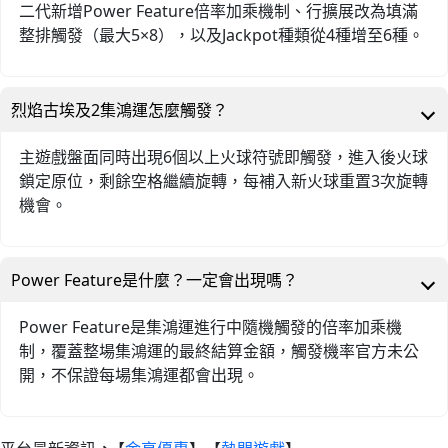
二代新增Power Feature倍率加乘機制、行擴展改為填滿
整排觸發（最大5×8），以及Jackpot種類從4種增至6種。
烈焰古埃及2集鴻運怎麼觸發？
主遊戲盤面同時出現6個以上火球符號即觸發，進入後火球
鎖定原位，剩餘空格繼續旋轉，每補入新火球重置3次旋轉
機會。
Power Feature是什麼？一定會出現嗎？
Power Feature是集鴻運進行中隨機觸發的倍率加乘機
制，覆蓋整場集鴻運的最終結算金額，觸發機率官方未公
開，不保證每場集鴻運都會出現。