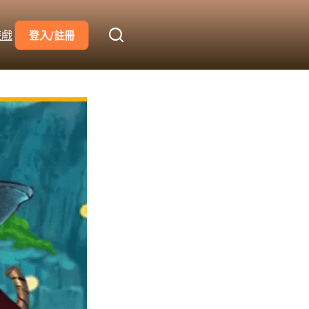
遊戲
登入/註冊