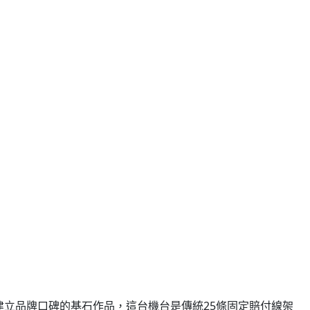
前建立品牌口碑的基石作品，這台機台是傳統25條固定賠付線架