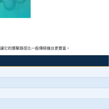
線讓它的爆擊路徑比一般傳統機台更豐富。