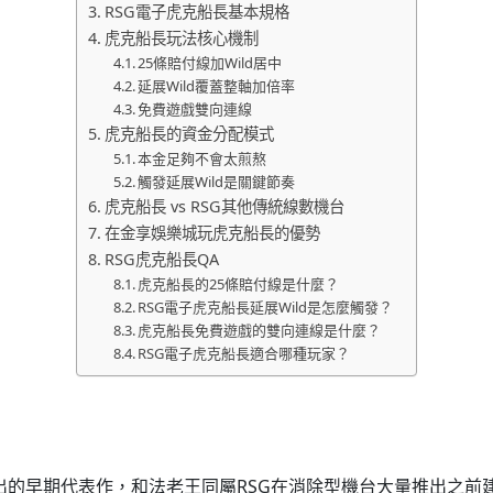
RSG電子虎克船長基本規格
虎克船長玩法核心機制
25條賠付線加Wild居中
延展Wild覆蓋整軸加倍率
免費遊戲雙向連線
虎克船長的資金分配模式
本金足夠不會太煎熬
觸發延展Wild是關鍵節奏
虎克船長 vs RSG其他傳統線數機台
在金享娛樂城玩虎克船長的優勢
RSG虎克船長QA
虎克船長的25條賠付線是什麼？
RSG電子虎克船長延展Wild是怎麼觸發？
虎克船長免費遊戲的雙向連線是什麼？
RSG電子虎克船長適合哪種玩家？
年推出的早期代表作，和法老王同屬RSG在消除型機台大量推出之