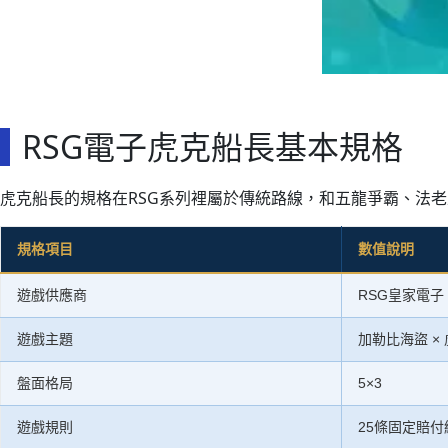
RSG電子虎克船長基本規格
虎克船長的規格在RSG系列裡屬於傳統路線，和五龍爭霸、法老
規格項目
數值說明
遊戲供應商
RSG皇家電子
遊戲主題
加勒比海盜 ×
盤面格局
5×3
遊戲規則
25條固定賠