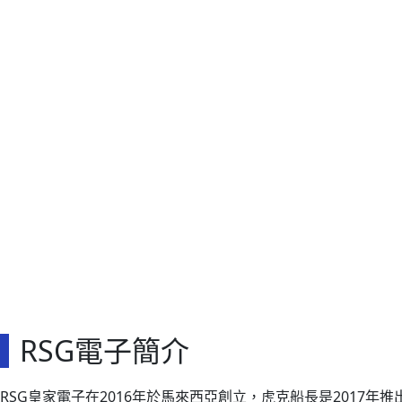
RSG電子簡介
RSG皇家電子在2016年於馬來西亞創立，虎克船長是2017