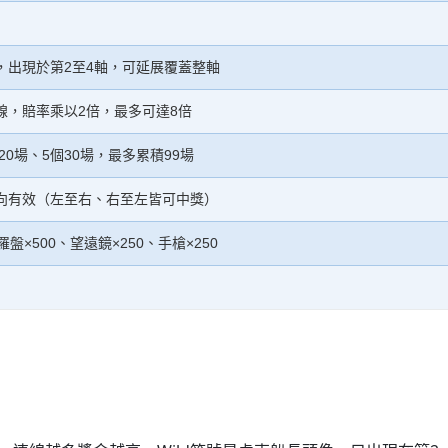
，出現於第2至4軸，可延展覆蓋整軸
線，賠率乘以2倍，最多可達8倍
個20場、5個30場，最多累積99場
向有效（左至右、右至左皆可中獎）
、羅盤×500、望遠鏡×250、手槍×250