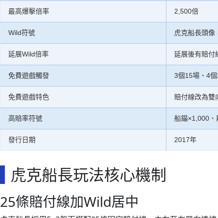
最高爆擊倍率
2,500倍
Wild符號
虎克船長頭像
延展Wild倍率
延展後有賠付
免費遊戲觸發
3個15場、4
免費遊戲特色
賠付線改為雙
高賠率符號
船錨×1,000
發行日期
2017年
虎克船長玩法核心機制
25條賠付線加Wild居中