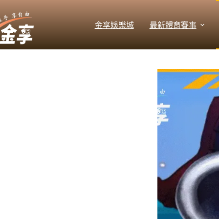
跳
至
金享娛樂城
最新體育賽事
主
要
內
容