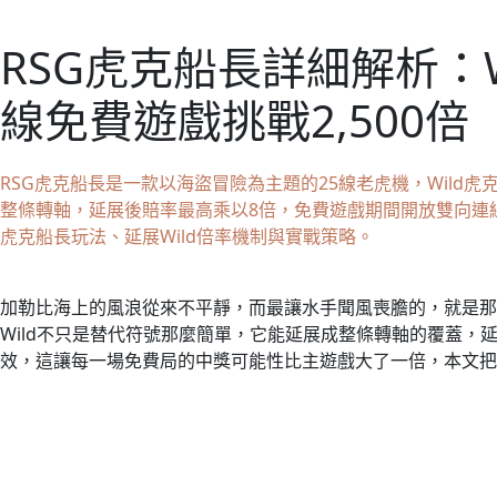
RSG虎克船長詳細解析：W
線免費遊戲挑戰2,500倍
RSG虎克船長是一款以海盜冒險為主題的25線老虎機，Wild虎
整條轉軸，延展後賠率最高乘以8倍，免費遊戲期間開放雙向連
虎克船長玩法、延展Wild倍率機制與實戰策略。
加勒比海上的風浪從來不平靜，而最讓水手聞風喪膽的，就是那
Wild不只是替代符號那麼簡單，它能延展成整條轉軸的覆蓋
效，這讓每一場免費局的中獎可能性比主遊戲大了一倍，本文把