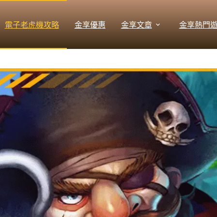
電子老虎機攻略
金享優惠
金享文章
金享熱門