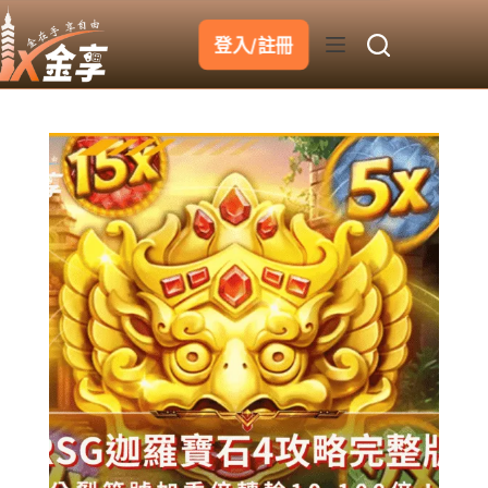
跳
至
登入/註冊
主
要
內
容