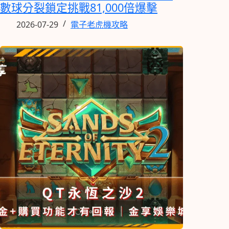
數球分裂鎖定挑戰81,000倍爆擊
2026-07-29
電子老虎機攻略