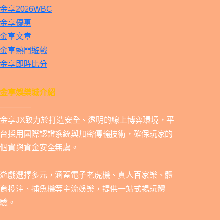
金享2026WBC
金享優惠
金享文章
金享熱門遊戲
金享即時比分
金享娛樂城介紹
————
金享JX致力於打造安全、透明的線上博弈環境，平
台採用國際認證系統與加密傳輸技術，確保玩家的
個資與資金安全無虞。
遊戲選擇多元，涵蓋電子老虎機、真人百家樂、體
育投注、捕魚機等主流娛樂，提供一站式暢玩體
驗。