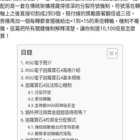
配的是一套在傳統架構裡藏得很深的分裂符號機制，符號落在轉
軸上之後直接切割成2到3個，賠付線的獎勵跟著翻倍或三倍，
旁邊再加一個每轉都會隨機給出×1到×15的乘倍轉輪，機制不複
雜，這篇把所有關鍵機制解釋清楚，讓你知道10,100倍是怎麼
算！
目錄
RSG電子簡介
RSG電子迦羅寶石4風格介紹
RSG電子迦羅寶石4基本規格
迦羅寶石4玩法核心機制
分裂符號
乘倍轉輪
金神獸Wild與神秘彩金
額外押注與獎金遊戲值得用嗎？
迦羅寶石4的資金分配模式
傳統線數機台的等待節奏
觀察乘倍轉輪的落點