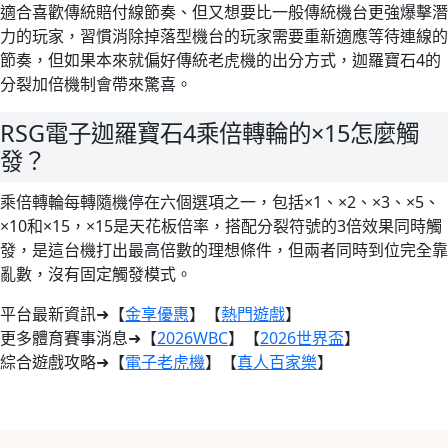
適合喜歡傳統賠付線節奏、但又想要比一般傳統機台更強爆擊潛
力的玩家，習慣消除掉落型機台的玩家需要重新適應等待連線的
節奏，但如果本來就偏好傳統老虎機的出分方式，迦羅寶石4的
分裂加倍機制會帶來驚喜。
RSG電子迦羅寶石4乘倍轉輪的×15怎麼觸
發？
乘倍轉輪每轉隨機停在六個選項之一，包括×1、×2、×3、×5、
×10和×15，×15是天花板倍率，搭配分裂符號的3倍效果同時觸
發，是這台機打出最高倍數的理想條件，但兩者同時到位完全靠
亂數，沒有固定觸發模式。
平台最新資訊➜【
金享優惠
】【
熱門遊戲
】
更多體育賽事消息➜【
2026WBC
】【
2026世界盃
】
綜合遊戲攻略➜【
電子老虎機
】【
真人百家樂
】