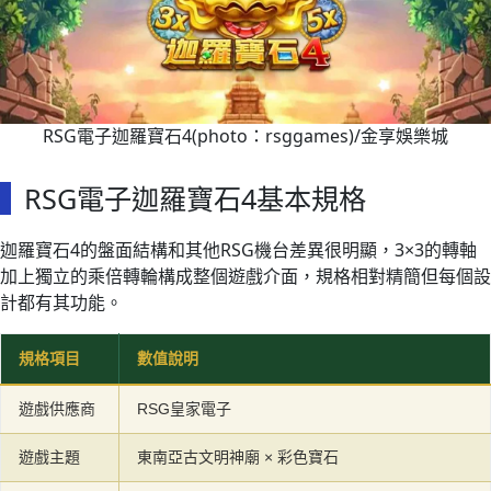
RSG電子迦羅寶石4(photo：rsggames)/金享娛樂城
RSG電子迦羅寶石4基本規格
迦羅寶石4的盤面結構和其他RSG機台差異很明顯，3×3的轉軸
加上獨立的乘倍轉輪構成整個遊戲介面，規格相對精簡但每個設
計都有其功能。
規格項目
數值說明
遊戲供應商
RSG皇家電子
遊戲主題
東南亞古文明神廟 × 彩色寶石