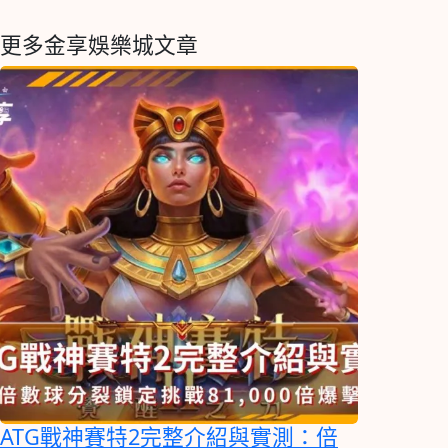
更多金享娛樂城文章
ATG戰神賽特2完整介紹與實測：倍