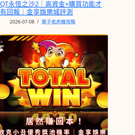
QT永恆之沙2｜高資金+購買功能才
有回報｜金享娛樂城評測
2026-07-08
電子老虎機攻略