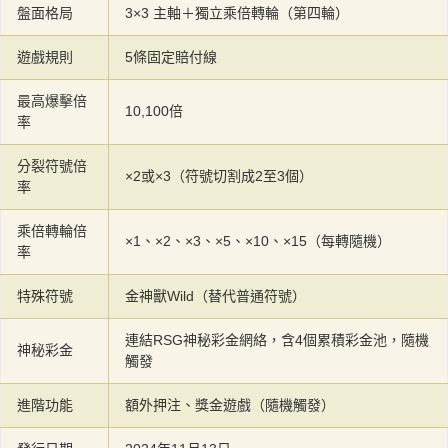
盤面格局
3×3 主軸＋獨立乘倍轉輪（第四輪）
遊戲規則
5條固定賠付線
最高爆擊倍
10,100倍
率
分裂符號倍
×2或×3（符號切割成2至3個）
率
乘倍轉輪倍
×1、×2、×3、×5、×10、×15（每轉隨機）
率
特殊符號
金神獸Wild（替代普通符號）
連結RSG神秘彩金網絡，含4個累積彩金池，隨機
神秘彩金
觸發
進階功能
額外押注、獎金遊戲（隨機觸發）