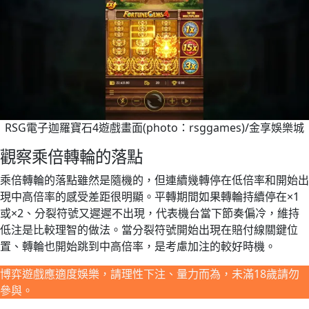
RSG電子迦羅寶石4遊戲畫面(photo：rsggames)/金享娛樂城
觀察乘倍轉輪的落點
乘倍轉輪的落點雖然是隨機的，但連續幾轉停在低倍率和開始出
現中高倍率的感受差距很明顯。平轉期間如果轉輪持續停在×1
或×2、分裂符號又遲遲不出現，代表機台當下節奏偏冷，維持
低注是比較理智的做法。當分裂符號開始出現在賠付線關鍵位
置、轉輪也開始跳到中高倍率，是考慮加注的較好時機。
博弈遊戲應適度娛樂，請理性下注、量力而為，未滿18歲請勿
參與。