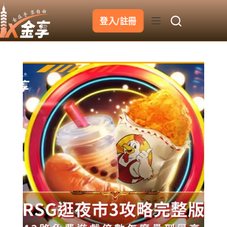
跳
至
登入/註冊
主
要
內
容