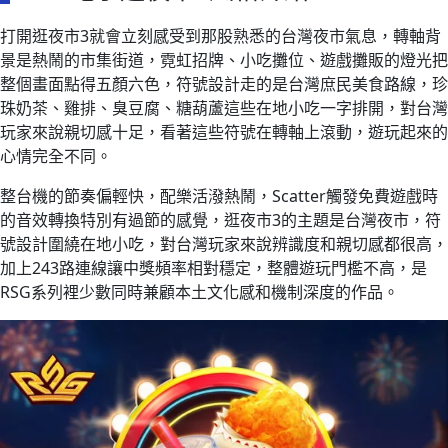
打開逛夜市3就會立刻感受到那股熟悉的台灣夜市氣息，轉軸背
景是熱鬧的市集街道，霓虹招牌、小吃攤位、遊戲攤販的燈光把
整個畫面點得五顏六色，符號設計走的是台灣庶民美食路線，珍
珠奶茶、雞排、臭豆腐、糖葫蘆這些在地小吃一字排開，對台灣
玩家來說親切感十足，看著這些符號在轉軸上滾動，遊玩起來的
心情完全不同。
整台機的節奏偏輕快，配樂活潑熱鬧，Scatter觸發免費遊戲時
的音效轉換特別有過節的感覺，逛夜市3的主題是台灣夜市，符
號設計圍繞在地小吃，對台灣玩家來說辨識度和親切感都很高，
加上243路連線讓中獎頻率相對穩定，整體遊玩門檻不高，是
RSG系列裡少數同時兼顧本土文化感和機制深度的作品。