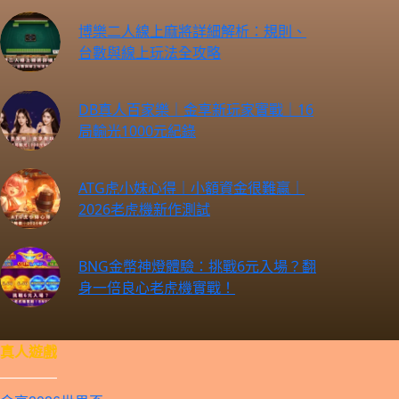
博樂二人線上麻將詳細解析：規則、
台數與線上玩法全攻略
DB真人百家樂｜金享新玩家實戰｜16
局輸光1000元紀錄
ATG虎小妹心得｜小額資金很難贏｜
2026老虎機新作測試
BNG金幣神燈體驗：挑戰6元入場？翻
身一倍良心老虎機實戰！
真人遊戲
————