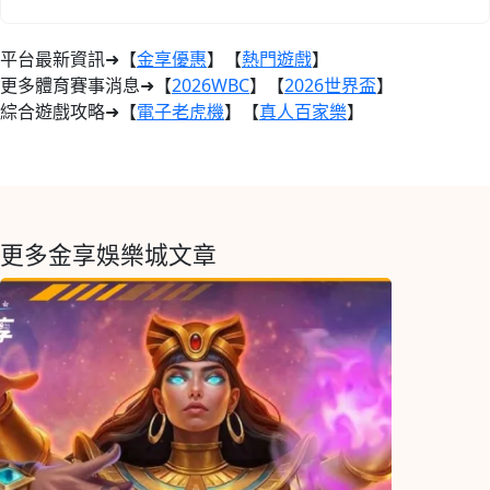
平台最新資訊➜【
金享優惠
】【
熱門遊戲
】
更多體育賽事消息➜【
2026WBC
】【
2026世界盃
】
綜合遊戲攻略➜【
電子老虎機
】【
真人百家樂
】
更多金享娛樂城文章