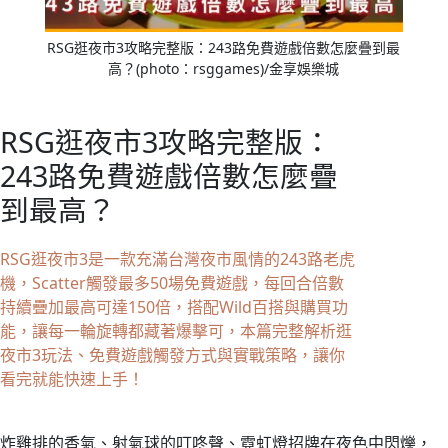
RSG逛夜市3攻略完整版：243路免費遊戲倍數怎麼疊到最
高？(photo：rsggames)/金享娛樂城
RSG逛夜市3攻略完整版：
243路免費遊戲倍數怎麼疊
到最高？
RSG逛夜市3是一款充滿台灣夜市風情的243路老虎
機，Scatter觸發最多50場免費遊戲，每回合倍數
持續疊加最高可達150倍，搭配Wild百搭與購買功
能，讓每一輪旋轉都藏著爆擊可，本篇完整解析逛
夜市3玩法、免費遊戲觸發方式與實戰策略，讓你
看完就能快速上手！
炸雞排的香氣、射氣球的叮咚聲、霓虹燈招牌在夜色中閃爍，