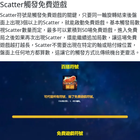
Scatter觸發免費遊戲
Scatter符號是觸發免費遊戲的關鍵，只要同一輪旋轉結束後盤
面上出現3個以上的Scatter，就能啟動免費遊戲。基本觸發局數
視Scatter數量而定，最多可以累積到50場免費遊戲，進入免費
局之後如果再次出現Scatter，還能繼續追加局數，讓這場免費
遊戲越打越長，Scatter不需要出現在特定的軸或賠付線位置，
盤面上任何地方都算數，這讓它的觸發方式比傳統機台更靈活。