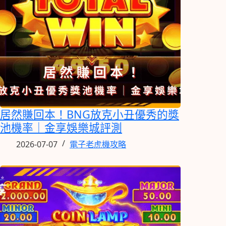
居然賺回本！BNG放克小丑優秀的獎
池機率｜金享娛樂城評測
2026-07-07
電子老虎機攻略