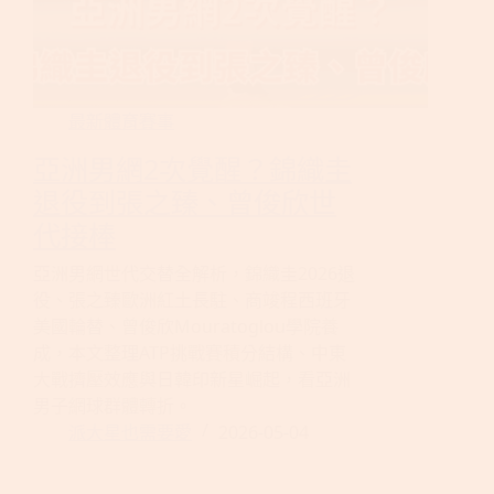
最新體育賽事
亞洲男網2次覺醒？錦織圭
退役到張之臻、曾俊欣世
代接棒
亞洲男網世代交替全解析，錦織圭2026退
役、張之臻歐洲紅土長駐、商竣程西班牙
美國輪替、曾俊欣Mouratoglou學院養
成，本文整理ATP挑戰賽積分結構、中東
大戰擠壓效應與日韓印新星崛起，看亞洲
男子網球群體轉折。
派大星也需要愛
2026-05-04