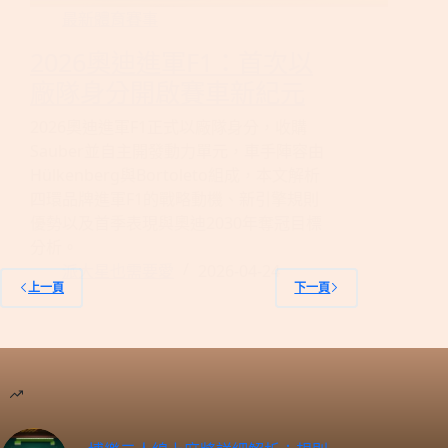
最新體育賽事
2026奧迪進軍F1：首次以
廠隊身分開啟賽車新紀元
2026奧迪進軍F1正式以廠隊身分，收購
Sauber並自主開發動力單元，車手陣容由
Hülkenberg與Bortoleto組成，本文解析
四環品牌進軍F1的戰略動機、新引擎規則
優勢以及首季表現與奧迪2030年奪冠目標
分析。
派大星也需要愛
2026-04-24
上一頁
下一頁