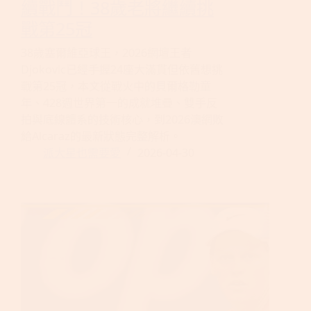
續戰鬥！38歲老將繼續挑
戰第25冠
38歲塞爾維亞球王，2026網壇王者
Djokovic已經手握24座大滿貫但依舊想挑
戰第25冠，本文從戰火中的貝爾格勒童
年、428週世界第一的成就堆疊、雙手反
拍與底線體系的技術核心，到2026澳網敗
給Alcaraz的最新狀態完整解析。
派大星也需要愛
2026-04-30