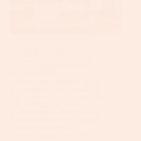
最新體育賽事
F1 2號車手？解析
wingman默默付出的歷
史、戰術邏輯
F1 2號車手全解析，從歷史由來、戰術意
義、完美僚機標準、典範車手到車手選擇
動機，全面解析wingman這個位置的關鍵
價值，並回顧巴里切羅、博塔斯、佩雷
茲、韋伯等經典案例，同時剖析紅牛2026
年迎來新副手哈賈的時代背景，帶您看懂
F1副手車手的全貌與戰術細節。
派大星也需要愛
2026-05-13