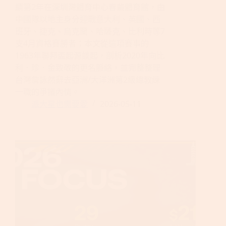
續第2年在深圳灣體育中心春繭體育館，由
中國隊以地主身分迎戰意大利、英國、西
班牙、捷克、烏克蘭、哈薩克、比利時等7
支4月資格賽勝者；本文從這項賽事的
1963年聯邦盃起源談起，剖析2020年向比
利．珍．金致敬的更名脈絡，並完整整理
台灣詹詠然辭去亞洲/大洋洲第2級總教練
一職的爭議內情。
派大星也需要愛
2026-05-11