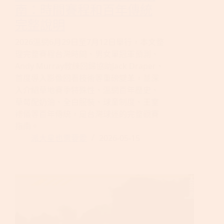
南：時間賽程和百年傳統
完整說明
2026溫網6月29日至7月12日舉行，本文整
理完整賽程台灣時間、男女單冠軍預測、
Andy Murray教練回歸協助Jack Draper、
首度導入影像回看技術等重磅變革，並深
入介紹草地賽季特殊性、溫網百年歷史、
草莓配奶油、全白服裝、球童制度、王室
禮儀等百年傳統，是台灣球迷的完整觀賽
指南。
派大星也需要愛
2026-05-15