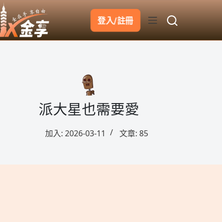
跳
至
登入/註冊
主
要
內
容
派大星也需要愛
加入: 2026-03-11
文章: 85