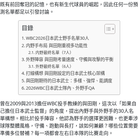
既有前回奪冠的記憶，也有新生代球員的崛起，因此任何一份預
測名單都足以引發討論。
目錄
WBC2026日本武士野手名單30人
内野手布局 與田剛重視多功能性
内野最終名單（7人）
外野陣容 與田剛考量速度、守備與攻擊的平衡
外野最終名單（6人）
打線構想 與田剛設定的日本武士核心架構
與田剛期待的日本武士：多樣、強悍、能調度
2026WBC日本武士隊內、外野手QA
曾在2009與2013擔任WBC投手教練的與田剛，這次以「如果自
己擔任日本武士監督」的角度，提出內野手與外野手的30人名
單構想。相比於投手陣容，他認為野手的選擇更困難，也更牽涉
球隊整體風格，守備、跑動與長打，該如何兼顧？哪些位置需要
準備多位替補？每一項都會左右日本隊的比賽走向。