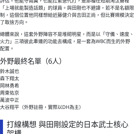
評估。他能守兩翼，也能扛緊急代打，是那種在短期淘汰賽裡
「上場就能製造話題」的球員。與田剛也不避諱，若不是名額限
制，這個位置他同樣想給近藤健介與吉田正尚，但比賽規模決定
了取捨方向。
總體來說，這套外野陣容不是堆砌明星，而是以「守備、速度、
火力」三項彼此牽連的功能去構成，是一套為WBC而生的外野
配置。
外野最終名單（6人）
鈴木誠也
森下翔太
岡林勇希
周東佑京
萬波中正
大谷翔平（外野註冊，實際以DH為主）
打線構想 與田剛設定的日本武士核心
架構