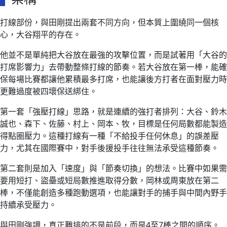
打線部份，與田剛提出兩套不同方向，但本質上圍繞同一個核
心，大谷翔平的存在。
他並不是單純把大谷放在最強的攻擊位置，而是試著用「大谷的
打席影響力」去帶動整條打線的節奏。若大谷放在第一棒，能確
保每場比賽都讓他累積最多打席，也能讓後方打者在面對壓力時
更難過度被四壞保送綁住。
第一套「強壓打線」思路，就是連續的強打者排列：大谷、鈴木
誠也、森下、佐藤、村上、岡本、牧，目標是任何局數都能製造
得點圈壓力。這種打線有一種「不給投手任何休息」的誤差壓
力，尤其在國際賽中，對手後援投手往往無法承受這種節奏。
第二套則是加入「速度」與「節奏切換」的想法。比賽中如果需
要用短打、盜壘或短局數推進取得分數，岡林或周東放在第二
棒，不僅能創造多種跑動選項，也能讓對手的捕手與中間內野手
持續承受壓力。
與田剛強調，真正難排的不是前段，而是4至7棒之間的順序。