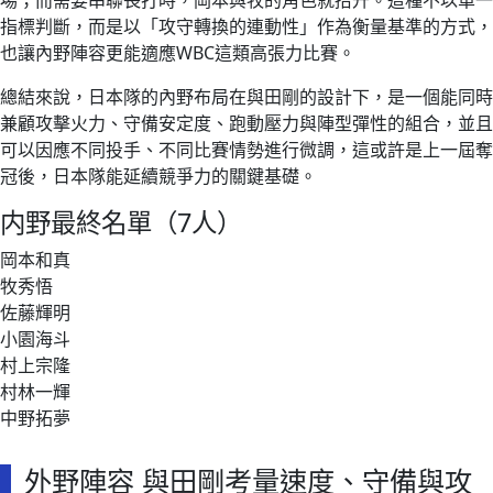
場；而需要串聯長打時，岡本與牧的角色就抬升。這種不以單一
指標判斷，而是以「攻守轉換的連動性」作為衡量基準的方式，
也讓內野陣容更能適應WBC這類高張力比賽。
總結來說，日本隊的內野布局在與田剛的設計下，是一個能同時
兼顧攻擊火力、守備安定度、跑動壓力與陣型彈性的組合，並且
可以因應不同投手、不同比賽情勢進行微調，這或許是上一屆奪
冠後，日本隊能延續競爭力的關鍵基礎。
内野最終名單（7人）
岡本和真
牧秀悟
佐藤輝明
小園海斗
村上宗隆
村林一輝
中野拓夢
外野陣容 與田剛考量速度、守備與攻