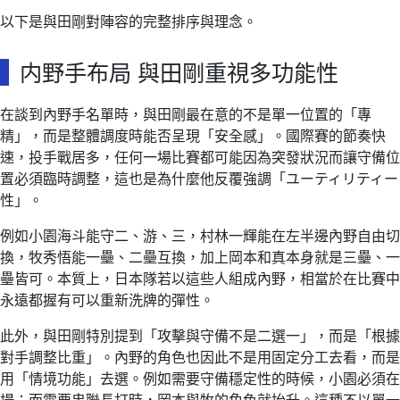
以下是與田剛對陣容的完整排序與理念。
内野手布局 與田剛重視多功能性
在談到內野手名單時，與田剛最在意的不是單一位置的「專
精」，而是整體調度時能否呈現「安全感」。國際賽的節奏快
速，投手戰居多，任何一場比賽都可能因為突發狀況而讓守備位
置必須臨時調整，這也是為什麼他反覆強調「ユーティリティー
性」。
例如小園海斗能守二、游、三，村林一輝能在左半邊內野自由切
換，牧秀悟能一壘、二壘互換，加上岡本和真本身就是三壘、一
壘皆可。本質上，日本隊若以這些人組成內野，相當於在比賽中
永遠都握有可以重新洗牌的彈性。
此外，與田剛特別提到「攻擊與守備不是二選一」，而是「根據
對手調整比重」。內野的角色也因此不是用固定分工去看，而是
用「情境功能」去選。例如需要守備穩定性的時候，小園必須在