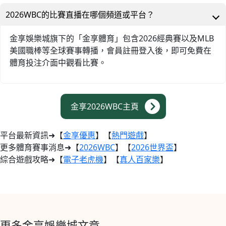
2026WBC的比賽直播在哪個頻道或平台？
金享娛樂城旗下的「金享體育」包含2026經典賽以及MLB
美國職棒等全球賽事轉播，會員註冊登入後，即可免費在
體育投注介面中觀看比賽。
金享2026WBC主頁
平台最新資訊➜【
金享優惠
】【
熱門遊戲
】
更多體育賽事消息➜【
2026WBC
】【
2026世界盃
】
綜合遊戲攻略➜【
電子老虎機
】【
真人百家樂
】
更多金享娛樂城文章