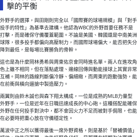
擊的平衡
外野手的選擇，與田剛則完全以「國際賽的球場規模」與「對手
投手的特性」為基準去建構。他認為WBC的外野首要任務不是
打擊，而是確保守備覆蓋範圍。不論是美國、韓國還是中南美洲
球隊，很多投手都偏向高壓制力，而國際球場偏大，能否把失分
降到最低，是每場比賽勝負的骨幹。
這也是為什麼岡林勇希與周東佑京會同時進名單。兩人在進攻角
色上雖不相同，但在落點處理、邊線回傳與動能接球上其實非常
互補。岡林的路線判斷偏冷靜、偏細緻，而周東的跑動強勢，能
在前衝與橫向逼搶中製造壓力。
兩翼則由鈴木誠也與森下翔太構成，一位是成熟的MLB力量型
外野手，一位是近年在日職迅速成長的中心砲。這種搭配能確保
外野在任何投手對決中，都不會因火力不足而被對手侷限，也能
在必要時把重心放在守備穩定性。
萬波中正之所以獲得最後一席外野資格，則是基於「替補價值」