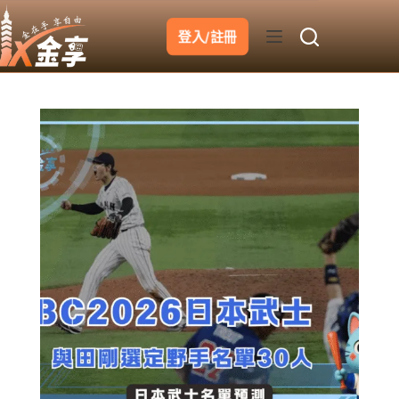
跳
至
登入/註冊
主
要
內
容