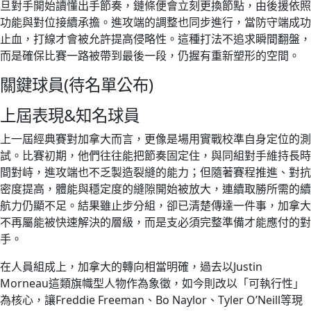
旦對手開始讀懂出手節奏，鏈條便會立刻更換節點，由後援依照
功能與對位接續承擔。進攻端的調整也同步進行，當防守端成功
止血，打線才會被允許提高侵略性。這種打法不追求瞬間翻盤，
而是確保比賽一路被帶到最後一段，仍握有重新塑形的空間。
關鍵球員(待名單公布)
上屆表現&知名球員
上一屆經典賽對加拿大而言，更像是場用實戰校準自身定位的測
試。比賽初期，他們往往能把節奏固定住，與同組對手維持長時
間對峙，進攻端也不乏製造裂縫的能力；但隨著賽程推進、對抗
密度提高，體能與穩定度的縫隙開始被放大，連續取勝所需的續
航力仍顯不足。結果雖止步分組，卻已清楚傳達一件事，加拿大
不再屬能被快速解決的層級，而是支必須完整準備才能應付的對
手。
在人員組成上，加拿大的轉向相當明確，過去以Justin
Morneau這類旗幟型人物作為象徵，如今則改以「可執行性」
為核心，讓Freddie Freeman、Bo Naylor、Tyler O’Neill等現