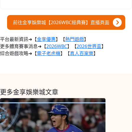
前往金享娛樂城【2026WBC經典賽】直播頁面
平台最新資訊➜【
金享優惠
】【
熱門遊戲
】
更多體育賽事消息➜【
2026WBC
】【
2026世界盃
】
綜合遊戲攻略➜【
電子老虎機
】【
真人百家樂
】
更多金享娛樂城文章