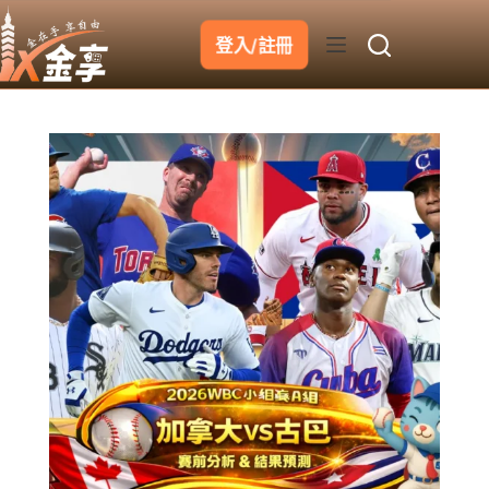
跳
至
登入/註冊
主
要
內
容