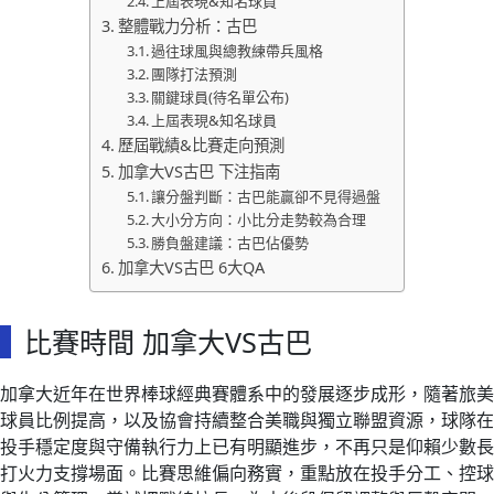
上屆表現&知名球員
整體戰力分析：古巴
過往球風與總教練帶兵風格
團隊打法預測
關鍵球員(待名單公布)
上屆表現&知名球員
歷屆戰績&比賽走向預測
加拿大VS古巴 下注指南
讓分盤判斷：古巴能贏卻不見得過盤
大小分方向：小比分走勢較為合理
勝負盤建議：古巴佔優勢
加拿大VS古巴 6大QA
比賽時間 加拿大VS古巴
加拿大近年在世界棒球經典賽體系中的發展逐步成形，隨著旅美
球員比例提高，以及協會持續整合美職與獨立聯盟資源，球隊在
投手穩定度與守備執行力上已有明顯進步，不再只是仰賴少數長
打火力支撐場面。比賽思維偏向務實，重點放在投手分工、控球