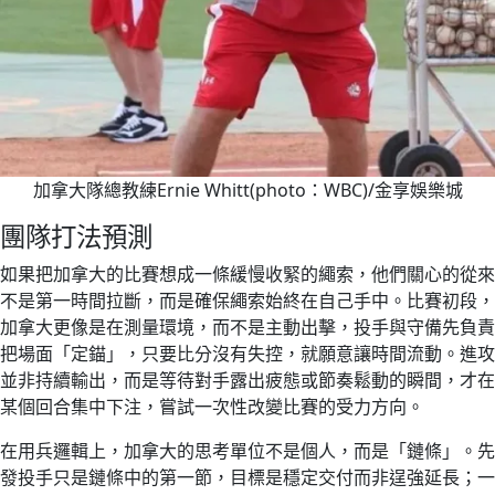
加拿大隊總教練Ernie Whitt(photo：WBC)/金享娛樂城
團隊打法預測
如果把加拿大的比賽想成一條緩慢收緊的繩索，他們關心的從來
不是第一時間拉斷，而是確保繩索始終在自己手中。比賽初段，
加拿大更像是在測量環境，而不是主動出擊，投手與守備先負責
把場面「定錨」，只要比分沒有失控，就願意讓時間流動。進攻
並非持續輸出，而是等待對手露出疲態或節奏鬆動的瞬間，才在
某個回合集中下注，嘗試一次性改變比賽的受力方向。
在用兵邏輯上，加拿大的思考單位不是個人，而是「鏈條」。先
發投手只是鏈條中的第一節，目標是穩定交付而非逞強延長；一