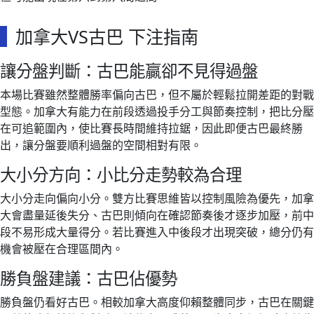
加拿大VS古巴 下注指南
讓分盤判斷：古巴能贏卻不見得過盤
本場比賽雖然整體勝率偏向古巴，但不屬於輕鬆拉開差距的對戰
型態。加拿大有能力在前段透過投手分工與節奏控制，把比分壓
在可追範圍內，使比賽長時間維持拉鋸，因此即便古巴最終勝
出，讓分盤要順利過盤的空間相對有限。
大小分方向：小比分走勢較為合理
大小分走向偏向小分。雙方比賽思維皆以控制風險為優先，加拿
大會盡量延後失分、古巴則傾向在確認節奏後才逐步加壓，前中
段不易形成大量得分。若比賽進入中後段才出現突破，總分仍有
機會被壓在合理區間內。
勝負盤建議：古巴佔優勢
勝負盤仍看好古巴。相較加拿大高度仰賴整體同步，古巴在關鍵