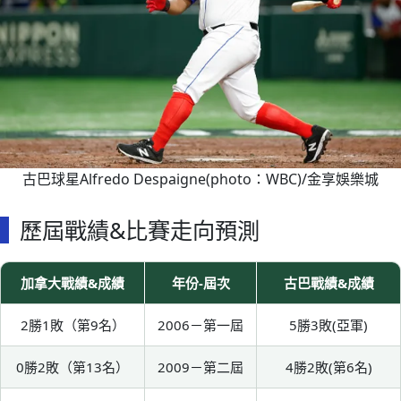
古巴球星Alfredo Despaigne(photo：WBC)/金享娛樂城
歷屆戰績&比賽走向預測
加拿大戰績&成績
年份-屆次
古巴戰績&成績
2勝1敗（第9名）
2006－第一屆
5勝3敗(亞軍)
0勝2敗（第13名）
2009－第二屆
4勝2敗(第6名)