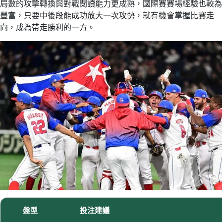
局數的攻擊轉換與對戰閱讀能力更成熟，國際賽賽場經驗也較為
豐富，只要中後段能成功放大一次攻勢，就有機會掌握比賽走
向，成為帶走勝利的一方。
盤型
投注建議