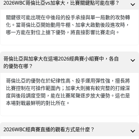
2026WBC哥倫比亞vs加拿大，比賽關鍵點可能在哪？
關鍵很可能出現在中後段的投手承接與單一局數的攻勢轉
化。當哥倫比亞開始動用牛棚、加拿大啟動後段進攻時，
哪一方能在對位上搶下優勢，將直接影響比賽走向。
哥倫比亞與加拿大在這場2026經典賽小組賽中，各自
的優勢在哪？
哥倫比亞的優勢在於紀律性高、投手運用彈性強，擅長將
比賽控制在可操作範圍內；加拿大則擁有較完整的打線深
度與後段調度空間，能在比賽尾聲逐步放大優勢。這也是
本場對戰最鮮明的對比所在。
2026WBC經典賽直播的觀看方式是什麼？