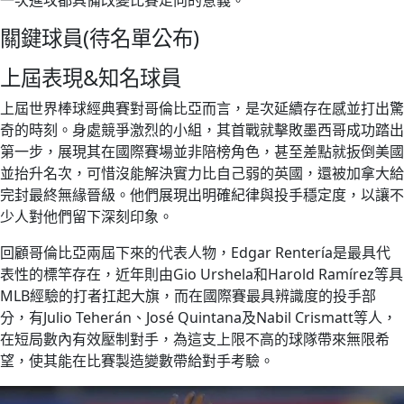
一次進攻都具備改變比賽走向的意義。
關鍵球員(待名單公布)
上屆表現&知名球員
上屆世界棒球經典賽對哥倫比亞而言，是次延續存在感並打出驚
奇的時刻。身處競爭激烈的小組，其首戰就擊敗墨西哥成功踏出
第一步，展現其在國際賽場並非陪榜角色，甚至差點就扳倒美國
並抬升名次，可惜沒能解決實力比自己弱的英國，還被加拿大給
完封最終無緣晉級。他們展現出明確紀律與投手穩定度，以讓不
少人對他們留下深刻印象。
回顧哥倫比亞兩屆下來的代表人物，Edgar Rentería是最具代
表性的標竿存在，近年則由Gio Urshela和Harold Ramírez等具
MLB經驗的打者扛起大旗，而在國際賽最具辨識度的投手部
分，有Julio Teherán、José Quintana及Nabil Crismatt等人，
在短局數內有效壓制對手，為這支上限不高的球隊帶來無限希
望，使其能在比賽製造變數帶給對手考驗。