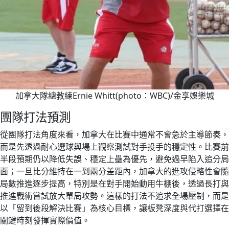
加拿大隊總教練Ernie Whitt(photo：WBC)/金享娛樂城
團隊打法預測
從團隊打法角度來看，加拿大在比賽中通常不會急於主導節奏，
而是先透過耐心選球與場上觀察測試對手投手的穩定性。比賽前
半段預期仍以降低失誤、穩定上壘為優先，避免過早陷入追分局
面；一旦比分維持在一到兩分差距內，加拿大的進攻侵略性會隨
局數推進逐步提高，特別是在對手開始動用牛棚後，透過長打與
推進戰術嘗試放大單局攻勢。這樣的打法不追求全場壓制，而是
以「留到後段解決比賽」為核心目標，讓板凳深度與代打選擇在
關鍵時刻發揮實際價值。