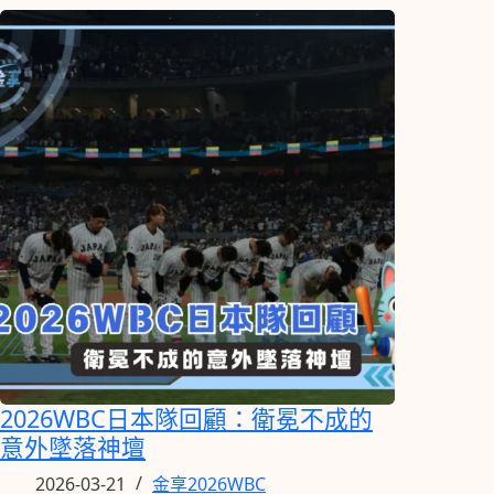
2026WBC日本隊回顧：衛冕不成的
意外墜落神壇
2026-03-21
金享2026WBC