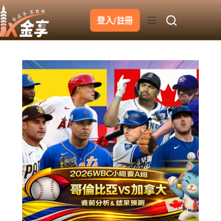
跳
至
登入/註冊
主
要
內
容