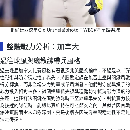
哥倫比亞球星Gio Urshela(photo：WBC)/金享娛樂城
整體戰力分析：加拿大
過往球風與總教練帶兵風格
過去幾屆加拿大比賽風格有著很深北美體系輪廓，不過是以「彈
性戰術與防守穩定性」為先，將勝敗定調在能否上壘與關鍵局數
得分轉換，而非全場火力對轟或單局爆發。他們對守備與投手的
心力投入相對較多，試圖透過低失誤與穩健防守抵消戰力深度的
差距，這種打法關鍵在面對強隊時不至於過早失分，對抗實力較
為接近的隊伍時，能讓比賽維持在可控節奏之內，其就曾因首戰
爆冷獲勝而令人印象深刻，只是後續多因失分率與穩定性不足無
法走得遠。