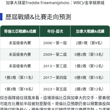
加拿大球星Freddie Freeman(photo：WBC)/金享娛樂城
歷屆戰績&比賽走向預測
哥倫比亞戰績&成績
年份-屆次
加拿大戰績&成績
未晉級會內賽
2006－第一屆
2勝1敗（第9名）
未晉級會內賽
2009－第二屆
0勝2敗（第13名）
未晉級會內賽
2013－第三屆
1勝2敗（第12名）
1勝2敗（第11名）
2017－第四屆
0勝3敗（第15名）
1勝3敗（第18名）
2023－第五屆
2勝2敗（第12名）
綜合兩隊過往球風來看，這場哥倫比亞與加拿大的交手，節奏很
可能在比賽前半段被刻意壓低。哥倫比亞預期仍會以頻繁換投與
風險切割為核心，避免讓加拿大打線提早建立連續攻勢，力求將