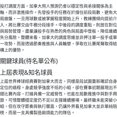
投打調度方面，加拿大用人預測仍會以穩定性與承接關係為主
軸，而非激進操作。先發投手的任務在於撐住前段局數、避免大
局崩盤，一旦用球數或被掌握程度開始上升，教練團傾向提前介
入，將比賽交由牛棚分段接手。中後段的調度重點，則放在對位
與局勢管理，盡量讓投手在熟悉的角色與局面中登板，降低連續
失分風險。整體來看，加拿大的調度思維並非押注單一投手或單
一攻勢，而是透過節奏推進與人員輪替，爭取在比賽尾聲取得結
構上的優勢。
關鍵球員(待名單公布)
上屆表現&知名球員
上屆世界棒球經典賽對加拿大而言，同樣是段試圖重新確認自身
定位的過程。身處競爭強度不低的小組，卻在賽事初期展現出不
錯比賽內容，打線具備一定威脅性，也能在局數推進中與對手周
旋，可惜整體穩定度仍不足以支撐連續勝場。最終雖未能突破小
組，但在攻守節奏與執行層面，仍讓外界看見加拿大並非單純陪
榜，而是一支具備製造麻煩能力的隊伍。