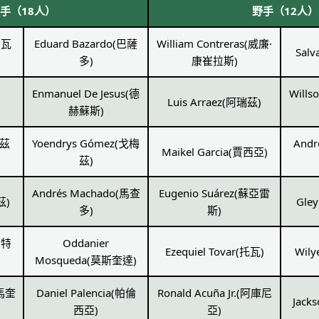
手（18人）
野手（12人）
爾瓦
Eduard Bazardo(巴薩
William Contreras(威廉·
Sal
多)
康崔拉斯)
Enmanuel De Jesus(德
Wills
Luis Arraez(阿瑞茲)
赫蘇斯)
古茲
Yoendrys Gómez(戈梅
Andr
Maikel Garcia(賈西亞)
茲)
Andrés Machado(馬查
Eugenio Suárez(蘇亞雷
茲)
Gle
多)
斯)
蒙特
Oddanier
Ezequiel Tovar(托瓦)
Wil
Mosqueda(莫斯奎達)
(馬奎
Daniel Palencia(帕倫
Ronald Acuña Jr.(阿庫尼
Jack
西亞)
亞)