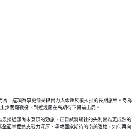
對委內瑞拉而言，這項賽事更像是段實力與命運反覆拉扯的長期旅程。身為
止步關鍵戰役，到近幾屆在高期待下提前出局。
視為最接近卻尚未登頂的勁旅，正嘗試將過往的失利變為更成熟的
球迷全面掌握這支戰力深厚、承載國家期待的南美強權，如何再向