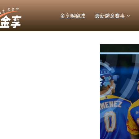
跳
至
金享娛樂城
最新體育賽事
主
要
內
容