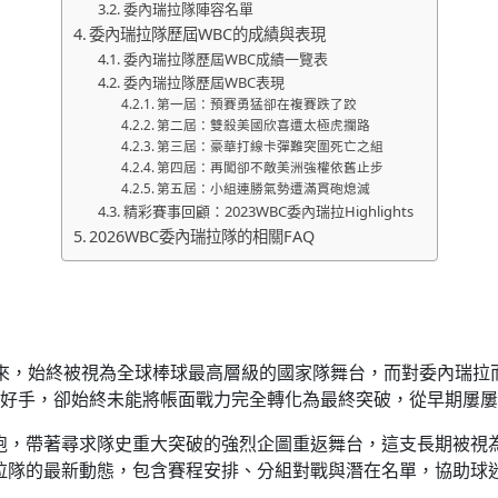
委內瑞拉隊陣容名單
委內瑞拉隊歷屆WBC的成績與表現
委內瑞拉隊歷屆WBC成績一覽表
委內瑞拉隊歷屆WBC表現
第一屆：預賽勇猛卻在複賽跌了跤
第二屆：雙殺美國欣喜遭太極虎攔路
第三屆：豪華打線卡彈難突圍死亡之組
第四屆：再闖卻不敵美洲強權依舊止步
第五屆：小組連勝氣勢遭滿貫砲熄滅
精彩賽事回顧：2023WBC委內瑞拉Highlights
2026WBC委內瑞拉隊的相關FAQ
)自2006年創辦以來，始終被視為全球棒球最高層級的國家隊舞台，而
好手，卻始終未能將帳面戰力完全轉化為最終突破，從早期屢屢
隊戰袍，帶著尋求隊史重大突破的強烈企圖重返舞台，這支長期被
內瑞拉隊的最新動態，包含賽程安排、分組對戰與潛在名單，協助