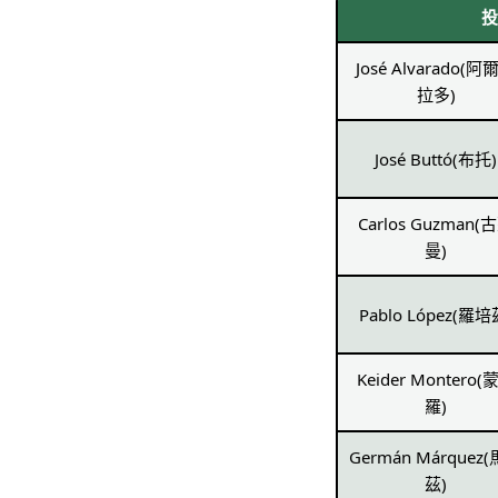
投
José Alvarado(阿
拉多)
José Buttó(布托)
Carlos Guzman(
曼)
Pablo López(羅培
Keider Montero(
羅)
Germán Márquez
茲)