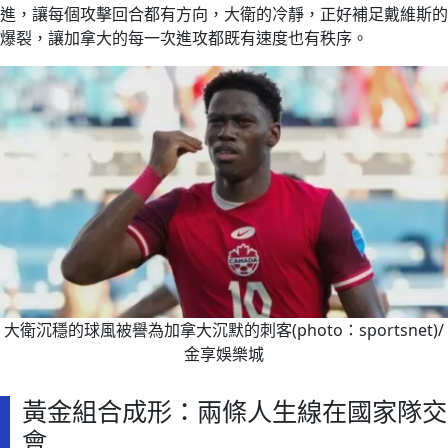
進，讓每個攻擊回合都有方向，大衛的冷靜，正好補足戴維斯的
爆裂，讓加拿大的每一次進攻都既有速度也有秩序。
大衛沉穩的球風被譽為加拿大沉默的刺客(photo：sportsnet)/
金享娛樂城
黃金組合成形：兩條人生線在國家隊交
會