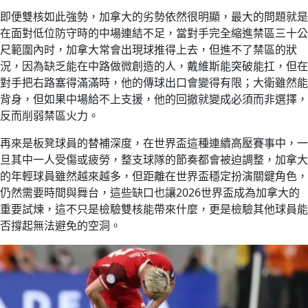
即便雙核如此強勢，加拿大的劣勢依然很明顯，最大的問題就是
在面對低位防守時的中場連結不足，當對手完全縮進禁區三十公
尺範圍內时，加拿大常會出現球推得上去，但進不了禁區的狀
況，因為缺乏能在中路做微創造的人，戴維斯能突破能扛，但在
對手把右路塞得滿滿時，他的傳球出口會變得有限；大衛雖然能
背身，但如果中場給不上支援，他的回撤就變成必須而非選擇，
反而削弱禁區火力。
再來是板凳球員的替補深度，在世界盃這種連續高壓賽事中，一
旦其中一人受傷或疲勞，整支球隊的節奏都會被迫調整，加拿大
的年輕球員雖然越來越多，但距離在世界盃穩定扮演關鍵角色，
仍然需要時間與舞台，這些缺口也讓2026世界盃成為加拿大的
重要試煉，這不只是檢驗雙核能帶來什麼，更是檢驗其他球員能
否撐起無法避免的空洞。