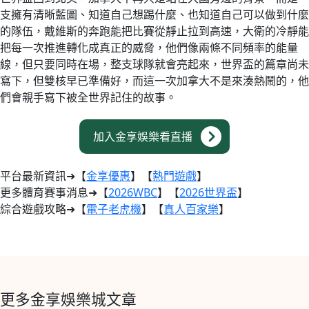
支擁有清晰藍圖、知道自己想踢什麼、也知道自己可以做到什麼
的隊伍，戴維斯的奔跑能把比賽從靜止拉到高速，大衛的冷靜能
把每一次推進轉化成真正的威脅，他們像兩條不同頻率的能量
線，但只要同時在場，整支球隊就會亮起來，世界盃的篇章尚未
寫下，但雙核早已準備好，而這一次加拿大不是來湊熱鬧的，他
們會親手寫下被全世界記住的故事。
加入金享娛樂看直播
平台最新資訊➜【
金享優惠
】【
熱門遊戲
】
更多體育賽事消息➜【
2026WBC
】【
2026世界盃
】
綜合遊戲攻略➜【
電子老虎機
】【
真人百家樂
】
更多金享娛樂城文章