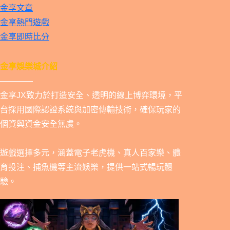
金享文章
金享熱門遊戲
金享即時比分
金享娛樂城介紹
————
金享JX致力於打造安全、透明的線上博弈環境，平
台採用國際認證系統與加密傳輸技術，確保玩家的
個資與資金安全無虞。
遊戲選擇多元，涵蓋電子老虎機、真人百家樂、體
育投注、捕魚機等主流娛樂，提供一站式暢玩體
驗。