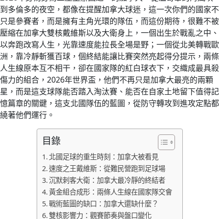
到多倫多的夜空，都像在提醒加拿大球迷，這一次你們的國家不
只是參賽者，而是擁有主角光環的隊伍，而這份期待，很難不被
壓縮在加拿大雙核戴維斯以及大衛身上，一個出生於戰亂之中、
以奔跑改寫人生，光靠速度能拉長全場是野；一個從北美轉戰歐
洲，靠冷靜斬獲百球，個終結能讓比賽突然亮起得分提示，兩條
人生線原本互不相干，卻在國家隊的紅白球衣下，交織成最具殺
傷力的組合，2026年世界盃，他們不再只是加拿大最亮的兩顆
星，而是這支球隊能否踏入淘汰賽、能否在自家土地留下值得記
憶篇章的關鍵，這支北國隊伍的藍圖，從防守轉攻到進攻定點都
繞著他們運行。
目錄
北國足球的重生時刻：加拿大被看見
速度之王戴維斯：從難民營跑到足球場
沉默刺客大衛：加拿大最冷靜的終結者
黃金組合成形：兩條人生線在國家隊交會
戰術藍圖的缺口：加拿大還缺什麼？
雙核影響力：觀賽節奏與盤口變化