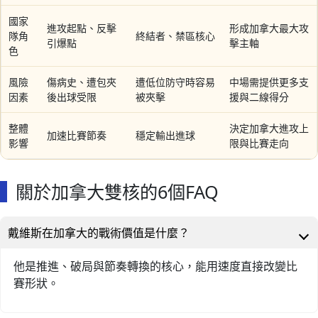
國家
進攻起點、反擊
形成加拿大最大攻
隊角
終結者、禁區核心
引爆點
擊主軸
色
風險
傷病史、遭包夾
遭低位防守時容易
中場需提供更多支
因素
後出球受限
被夾擊
援與二線得分
整體
決定加拿大進攻上
加速比賽節奏
穩定輸出進球
影響
限與比賽走向
關於加拿大雙核的6個FAQ
戴維斯在加拿大的戰術價值是什麼？
他是推進、破局與節奏轉換的核心，能用速度直接改變比
賽形狀。