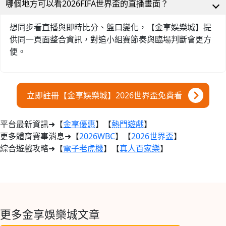
哪個地方可以看2026FIFA世界盃的直播畫面？
想同步看直播與即時比分、盤口變化，【金享娛樂城】提
供同一頁面整合資訊，對追小組賽節奏與臨場判斷會更方
便。
立即註冊【金享娛樂城】2026世界盃免費看
平台最新資訊➜【
金享優惠
】【
熱門遊戲
】
更多體育賽事消息➜【
2026WBC
】【
2026世界盃
】
綜合遊戲攻略➜【
電子老虎機
】【
真人百家樂
】
更多金享娛樂城文章