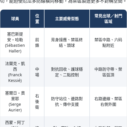
切，能迫使厄瓜多防線橫向移動，為禁區製造更多不對稱空間。
位
常見出球／射門
球員
主要威脅型態
置
區域
塞巴斯提
安・哈勒
前
背身接應、禁區終
禁區中路、六码
(Sébastien
鋒
結、頭球
點附近
Haller)
法蘭克・凱
西
中
對抗回收、護球穩
中路防守帶、禁
(Franck
場
定、二點控制
區弧頂
Kessié)
塞爾日・奧
右
里耶
防守站位、邊路對
右路邊線、禁區
後
(Serge
抗、傳中支援
右側外圍
衛
Aurier)
西蒙・阿丁