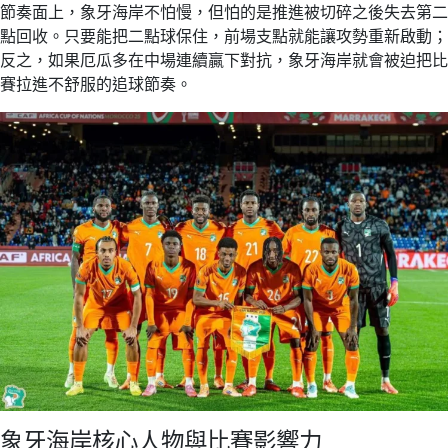
節奏面上，象牙海岸不怕慢，但怕的是推進被切碎之後失去第二
點回收。只要能把二點球保住，前場支點就能讓攻勢重新啟動；
反之，如果厄瓜多在中場連續贏下對抗，象牙海岸就會被迫把比
賽拉進不舒服的追球節奏。
象牙海岸核心人物與比賽影響力