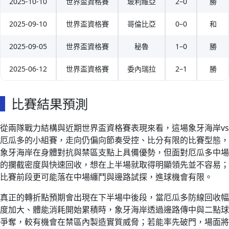
2025-10-10
世界盃資格賽
玻利維亞
2–0
勝
2025-09-10
世界盃資格賽
哥倫比亞
0–0
和
2025-09-05
世界盃資格賽
秘魯
1–0
勝
2025-06-12
世界盃資格賽
委內瑞拉
2–1
勝
比賽結果預測
從兩隊戰力結構與近期世界盃資格賽表現來看，這場象牙海岸vs
厄瓜多的小組賽，走向仍偏向節奏受控、比分有限的比賽型態，
象牙海岸在身體對抗與禁區支點上具備優勢，但面對厄瓜多中場
的攔截密度與快速回收，想在上半場就取得明顯領先並不容易；
比賽前段更可能落在中場纏鬥與邊路試探，進球機會有限。
真正的轉折點預期會出現在下半場中後段，當厄瓜多防線回收幅
度加大、體能消耗開始累積時，象牙海岸透過邊路傳中與二點球
爭奪，較有機會在禁區內製造實質威脅；若能率先破門，場面將