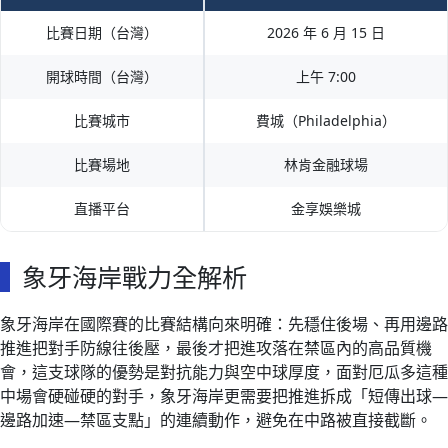
比賽日期（台灣）
2026 年 6 月 15 日
開球時間（台灣）
上午 7:00
比賽城市
費城（Philadelphia）
比賽場地
林肯金融球場
直播平台
金享娛樂城
象牙海岸戰力全解析
象牙海岸在國際賽的比賽結構向來明確：先穩住後場、再用邊路
推進把對手防線往後壓，最後才把進攻落在禁區內的高品質機
會，這支球隊的優勢是對抗能力與空中球厚度，面對厄瓜多這種
中場會硬碰硬的對手，象牙海岸更需要把推進拆成「短傳出球—
邊路加速—禁區支點」的連續動作，避免在中路被直接截斷。