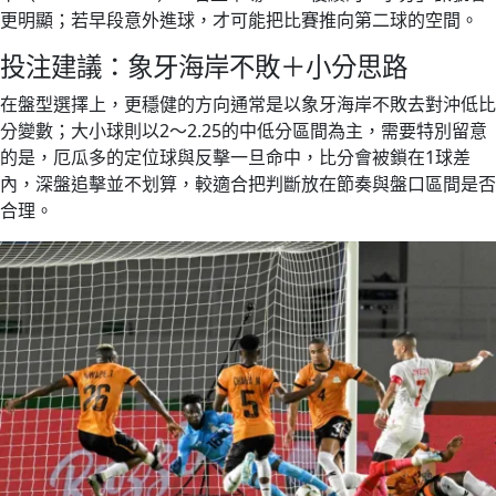
更明顯；若早段意外進球，才可能把比賽推向第二球的空間。
投注建議：象牙海岸不敗＋小分思路
在盤型選擇上，更穩健的方向通常是以象牙海岸不敗去對沖低比
分變數；大小球則以2～2.25的中低分區間為主，需要特別留意
的是，厄瓜多的定位球與反擊一旦命中，比分會被鎖在1球差
內，深盤追擊並不划算，較適合把判斷放在節奏與盤口區間是否
合理。