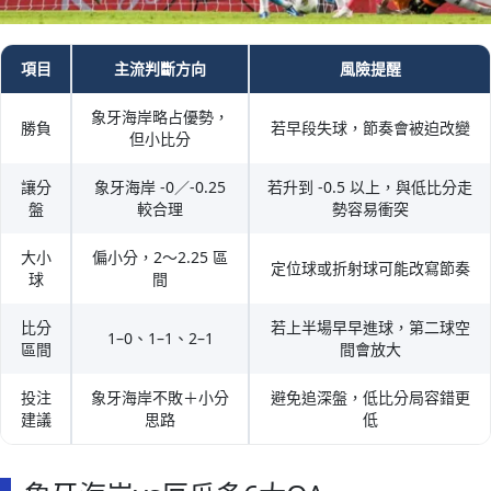
項目
主流判斷方向
風險提醒
象牙海岸略占優勢，
勝負
若早段失球，節奏會被迫改變
但小比分
讓分
象牙海岸 -0／-0.25
若升到 -0.5 以上，與低比分走
盤
較合理
勢容易衝突
大小
偏小分，2～2.25 區
定位球或折射球可能改寫節奏
球
間
比分
若上半場早早進球，第二球空
1–0、1–1、2–1
區間
間會放大
投注
象牙海岸不敗＋小分
避免追深盤，低比分局容錯更
建議
思路
低