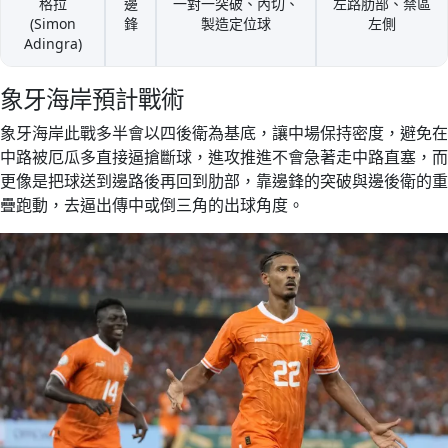
格拉
邊
一對一突破、內切、
左路肋部、禁區
(Simon
鋒
製造定位球
左側
Adingra)
象牙海岸預計戰術
象牙海岸此戰多半會以四後衛為基底，讓中場保持密度，避免在
中路被厄瓜多直接逼搶斷球，進攻推進不會急著走中路直塞，而
更像是把球送到邊路後再回到肋部，靠邊鋒的突破與邊後衛的重
疊跑動，去逼出傳中或倒三角的出球角度。