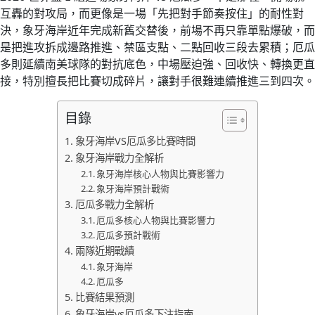
互轟的對攻局，而更像是一場「先把對手節奏按住」的耐性對
決，象牙海岸近年完成新舊交替後，前場不再只靠單點爆破，而
是把進攻拆成邊路推進、禁區支點、二點回收三段去累積；厄瓜
多則延續南美球隊的對抗底色，中場壓迫強、回收快、轉換更直
接，特別擅長把比賽切成碎片，讓對手很難連續推進三到四次。
目錄
象牙海岸VS厄瓜多比賽時間
象牙海岸戰力全解析
象牙海岸核心人物與比賽影響力
象牙海岸預計戰術
厄瓜多戰力全解析
厄瓜多核心人物與比賽影響力
厄瓜多預計戰術
兩隊近期戰績
象牙海岸
厄瓜多
比賽結果預測
象牙海岸vs厄瓜多下注指南