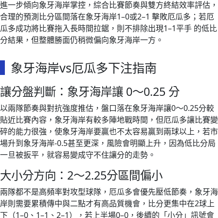
進一步傾向象牙海岸掌控，綜合比賽節奏與雙方終結效率評估，
合理的預測比分區間落在象牙海岸1–0或2–1 擊敗厄瓜多；若厄
瓜多成功將比賽拖入長時間拉鋸，則不排除出現1–1平手 的低比
分結果，但整體勝面仍稍微偏向象牙海岸一方。
象牙海岸vs厄瓜多下注指南
讓分盤判斷：象牙海岸讓 0～0.25 分
以兩隊節奏與對抗強度推估，盤口落在象牙海岸讓0～0.25分較
貼近比賽內容，象牙海岸有較多陣地戰時間，但厄瓜多讓比賽變
碎的能力很強，使象牙海岸要贏也不太容易贏到兩球以上，若市
場升到象牙海岸-0.5甚至更深，風險會明顯上升，因為低比分局
一旦被扳平，就容易變成守不住讓分的走勢。
大小分方向：2～2.25分區間偏小
兩隊都不是高頻率對攻型球隊，厄瓜多會優先壓低節奏，象牙海
岸則需要累積傳中與二點才有高品質機會，比分更集中在2球上
下（1–0、1–1、2–1），若上半場0–0，後續的「小分」訊號會