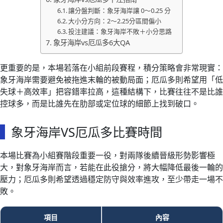
讓分盤判斷：象牙海岸讓 0～0.25 分
大小分方向：2～2.25分區間偏小
投注建議：象牙海岸不敗＋小分思路
象牙海岸vs厄瓜多6大QA
更重要的是，本場若落在小組前段賽程，積分策略會非常現實：
象牙海岸需要避免被拖進末輪的被動局面；厄瓜多則希望用「低
失球＋高效率」把容錯率拉高，這種結構下，比賽往往不是比誰
控球多，而是比誰先在肋部或定位球的細節上找到破口。
象牙海岸VS厄瓜多比賽時間
本場比賽為小組賽階段重要一役，對兩隊後續晉級形勢影響極
大，對象牙海岸而言，若能在此役搶分，將大幅降低最後一輪的
壓力；厄瓜多則希望透過穩定防守與效率進攻，至少帶走一場不
敗。
項目
內容