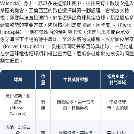
Valencia）身上，厄瓜多在這類比賽中，往往只有少數幾次進入
禁區的機會，瓦倫西亞的跑位選擇與第一腳處理，會被放大檢
視；即便無法直接破門，他能否逼出角球與定位球，都是厄瓜多
延續攻勢的重要方式，防線核心則是皮耶羅・因卡皮耶（Piero
Hincapié），他在禁區內的預判與卡位，決定厄瓜多能否承受
象牙海岸下半場的傳中轟炸，至於左路的佩維斯・埃斯圖皮尼安
（Pervis Estupiñán），則必須同時兼顧回防與出球，一旦他能
在奪回球權後把球順利帶出壓力區，厄瓜多就能避免被長時間壓
制在低位。
位
常見出球／
球員
主要威脅型態
置
射門區域
莫伊塞斯・凱
塞多
後
攔截回收、第一拍向
中路防守
(Moisés
腰
前、轉換節奏
帶、弧頂前
Caicedo)
恩納・瓦倫西
亞
前
反擊終結、禁區搶
禁區中路、