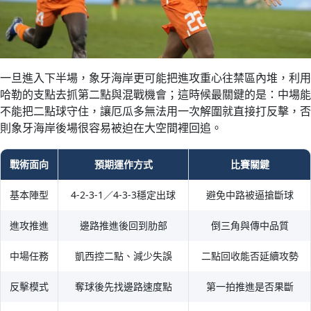
一旦進入下半場，象牙海岸更可能把進攻重心往禁區內堆，利用
哈勒的支點去抓第二點與混戰機會；這時候最關鍵的是：中場能
不能把二點球守住，讓厄瓜多無法用一次解圍就直接打反擊，否
則象牙海岸後場很容易被迫在大空間裡回追。
戰術面向
預期運作方式
比賽關鍵
基本陣型
4-2-3-1／4-3-3穩定出球
避免中路被逼搶斷球
進攻推進
邊路推進後回到肋部
倒三角與傳中品質
中場任務
凱西控二點、減少失誤
二點回收能否延續攻勢
反擊模式
奪球後先找邊路速度點
第一拍推進是否果斷