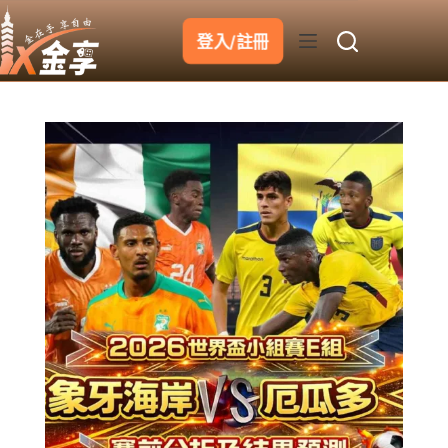
跳
至
登入/註冊
主
要
內
容