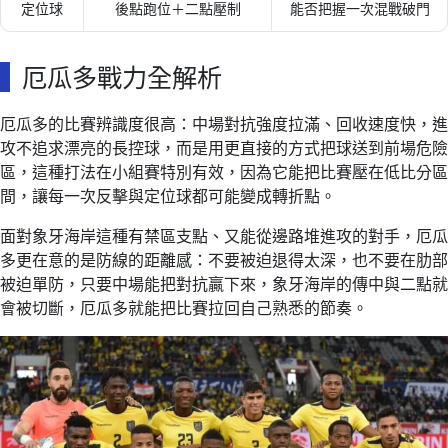
定位球
後點跑位＋二點壓制
能否把握一次混戰破門
厄瓜多戰力全解析
厄瓜多的比賽辨識度很高：中場對抗強度拉滿、回收速度快，進
攻不追求漂亮的長控球，而是用更直接的方式把球送到前場危險
區，這種打法在小組賽特別有效，因為它能把比賽壓在低比分區
間，讓每一次反擊與定位球都可能變成轉折點。
面對象牙海岸這種有禁區支點、又能從邊路堆進攻的對手，厄瓜
多更在意的是防線的距離感：不要被迫退得太深，也不要在肋部
被迫單防，只要中場能把對抗贏下來，象牙海岸的傳中與二點就
會被切斷，厄瓜多就能把比賽拉回自己熟悉的節奏。