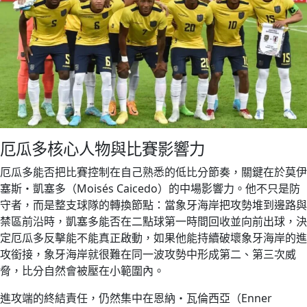
厄瓜多核心人物與比賽影響力
厄瓜多能否把比賽控制在自己熟悉的低比分節奏，關鍵在於莫伊
塞斯・凱塞多（Moisés Caicedo）的中場影響力。他不只是防
守者，而是整支球隊的轉換節點：當象牙海岸把攻勢堆到邊路與
禁區前沿時，凱塞多能否在二點球第一時間回收並向前出球，決
定厄瓜多反擊能不能真正啟動，如果他能持續破壞象牙海岸的進
攻銜接，象牙海岸就很難在同一波攻勢中形成第二、第三次威
脅，比分自然會被壓在小範圍內。
進攻端的終結責任，仍然集中在恩納・瓦倫西亞（Enner