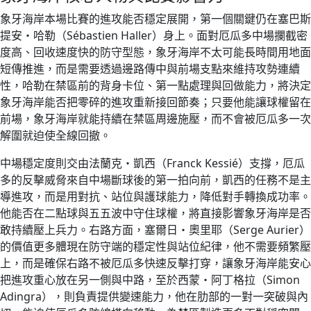
象牙海岸本場比賽的進攻能否穩定展開，第一個關鍵仍在塞巴斯
提安・哈勒（Sébastien Haller）身上。面對厄瓜多中場攔截密
度高、回收速度快的防守型態，象牙海岸不太可能長時間用地面
短傳推進，而是需要透過邊路傳中與前場支點來維持攻勢連續
性，哈勒在禁區前的背身卡位、第一點處理與回做能力，將決定
象牙海岸能否把零碎的進攻重新接回節奏；只要他能讓球權留在
前場，象牙海岸就能持續在禁區周邊施壓，而不會被厄瓜多一次
解圍就迫使全線回撤。
中場穩定度則交由法蘭克・凱西（Franck Kessié）支撐，厄瓜
多的反擊威脅來自中場斷球後的第一拍向前，凱西的任務不是主
導進攻，而是用對抗、站位與護球能力，降低對手轉換成功率。
他能否在二點球與五五波中守住球權，將直接影響象牙海岸是否
敢持續壓上兵力。右路方面，塞爾日・奧里耶（Serge Aurier）
的價值更多體現在防守端的穩定性與站位紀律，他不需要頻繁壓
上，而是確保右路不被厄瓜多快速反擊打穿，讓象牙海岸能安心
把進攻重心放在另一側與中路，至於西蒙・阿丁格拉（Simon
Adingra），則負責提供變速能力，他在肋部的一對一突破與內