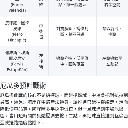
(Enner
鋒
點、第一腳處理
右半空間
Valencia)
皮耶羅・因卡
中
皮耶
對抗解圍、補位判
禁區前沿、
後
(Piero
斷、禁區保護
中路
衛
Hincapié)
佩維斯・埃斯
左
圖皮尼安
邊路推進、低平傳
左路邊線至
後
(Pervis
中、回防覆蓋
左肋部
衛
Estupiñán)
厄瓜多預計戰術
厄瓜多此戰的核心不是搶控球，而是搶區域，中場會把對抗拉到
最高，逼象牙海岸在中路無法轉身，讓推進只能往邊線走，進而
降低傳中品質，防守時多半採中低位，但一旦球進到中場危險
區，會用短時間的集體壓迫去搶下二點，再把球直接送到瓦倫西
亞或邊路速度點腳下。