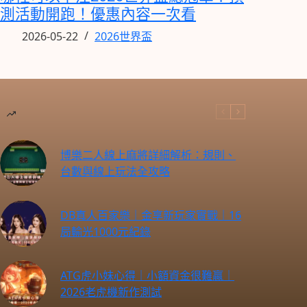
測活動開跑！優惠內容一次看
2026-05-22
2026世界盃
博樂二人線上麻將詳細解析：規則、
台數與線上玩法全攻略
DB真人百家樂｜金享新玩家實戰｜16
局輸光1000元紀錄
ATG虎小妹心得｜小額資金很難贏｜
2026老虎機新作測試