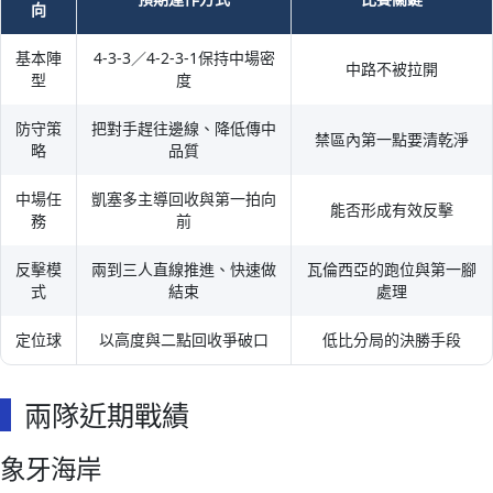
向
基本陣
4-3-3／4-2-3-1保持中場密
中路不被拉開
型
度
防守策
把對手趕往邊線、降低傳中
禁區內第一點要清乾淨
略
品質
中場任
凱塞多主導回收與第一拍向
能否形成有效反擊
務
前
反擊模
兩到三人直線推進、快速做
瓦倫西亞的跑位與第一腳
式
結束
處理
定位球
以高度與二點回收爭破口
低比分局的決勝手段
兩隊近期戰績
象牙海岸