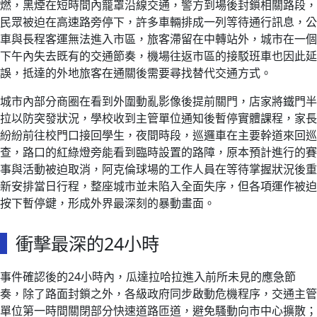
燃，黑煙在短時間內籠罩沿線交通，警方到場後封鎖相關路段，
民眾被迫在高速路旁停下，許多車輛排成一列等待通行訊息，公
車與長程客運無法進入市區，旅客滯留在中轉站外，城市在一個
下午內失去既有的交通節奏，機場往返市區的接駁班車也因此延
誤，抵達的外地旅客在通關後需要尋找替代交通方式。
城市內部分商圈在看到外圍動亂影像後提前關門，店家將鐵門半
拉以防突發狀況，學校收到主管單位通知後暫停實體課程，家長
紛紛前往校門口接回學生，夜間時段，巡邏車在主要幹道來回巡
查，路口的紅綠燈旁能看到臨時設置的路障，原本預計進行的賽
事與活動被迫取消，阿克倫球場的工作人員在等待掌握狀況後重
新安排當日行程，整座城市並未陷入全面失序，但各項運作被迫
按下暫停鍵，形成外界最深刻的暴動畫面。
衝擊最深的24小時
事件確認後的24小時內，瓜達拉哈拉進入前所未見的應急節
奏，除了路面封鎖之外，各級政府同步啟動危機程序，交通主管
單位第一時間關閉部分快速道路匝道，避免騷動向市中心擴散；