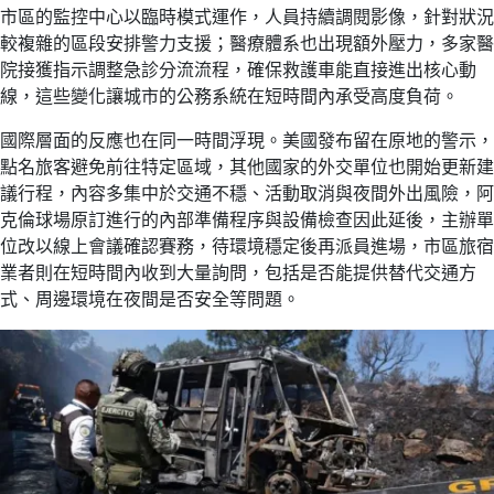
市區的監控中心以臨時模式運作，人員持續調閱影像，針對狀況
較複雜的區段安排警力支援；醫療體系也出現額外壓力，多家醫
院接獲指示調整急診分流流程，確保救護車能直接進出核心動
線，這些變化讓城市的公務系統在短時間內承受高度負荷。
國際層面的反應也在同一時間浮現。美國發布留在原地的警示，
點名旅客避免前往特定區域，其他國家的外交單位也開始更新建
議行程，內容多集中於交通不穩、活動取消與夜間外出風險，阿
克倫球場原訂進行的內部準備程序與設備檢查因此延後，主辦單
位改以線上會議確認賽務，待環境穩定後再派員進場，市區旅宿
業者則在短時間內收到大量詢問，包括是否能提供替代交通方
式、周邊環境在夜間是否安全等問題。