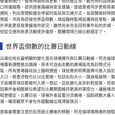
後重新開門，營業時間收得更緊，但供應正常，觀光帶的諮詢窗
口恢復服務，提供旅客路線與安全建議，旅宿業者同步更新房客
通知，列出夜間較適合停留的區段與交通方式，並提醒做好時間
預留，市府為迎接世界盃倒數，增設臨時監視設備與巡查點，讓
外界能更容易掌握城市狀況，雖然尚未完全回到事件前的步調，
但從交通到商業活動逐步復原，整體環境已經比較穩定了。
世界盃倒數的比賽日動線
瓜達拉哈拉最明顯的變化落在球場運作與比賽日動線，阿克倫球
場重新調整進出路線，原本可自由走動的廣場區改為封閉式分
區，所有進場路段加上臨時通道，球迷需依照票面標示進入指定
入口，檢查流程也比以往更細，包括包包大小、隨身瓶裝物、電
子設備等項目都被列入逐一登記，這些變化並非針對旅客，而是
因事件後相關單位希望在比賽期間維持更高的掌控力，讓進場流
程更穩定，比賽日前，球場外會設置分流廣場，協助疏散大量人
潮，確保觀眾不會在外圍動線出現滯留情況。
旅客最需要注意的反而是比賽後的移動，阿克倫球場周邊的接駁