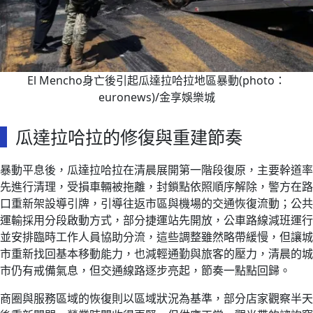
El Mencho身亡後引起瓜達拉哈拉地區暴動(photo：
euronews)/金享娛樂城
瓜達拉哈拉的修復與重建節奏
暴動平息後，瓜達拉哈拉在清晨展開第一階段復原，主要幹道率
先進行清理，受損車輛被拖離，封鎖點依照順序解除，警方在路
口重新架設導引牌，引導往返市區與機場的交通恢復流動；公共
運輸採用分段啟動方式，部分捷運站先開放，公車路線減班運行
並安排臨時工作人員協助分流，這些調整雖然略帶緩慢，但讓城
市重新找回基本移動能力，也減輕通勤與旅客的壓力，清晨的城
市仍有戒備氣息，但交通線路逐步亮起，節奏一點點回歸。
商圈與服務區域的恢復則以區域狀況為基準，部分店家觀察半天