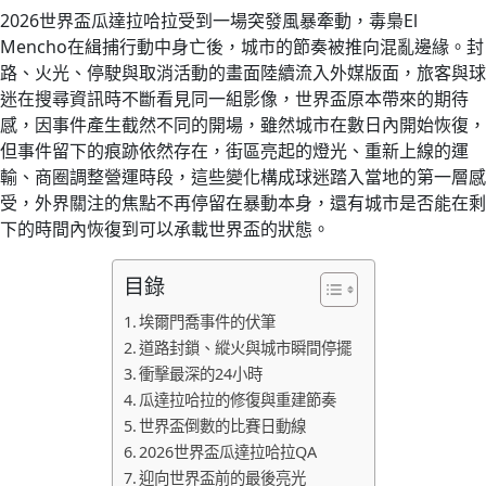
2026世界盃瓜達拉哈拉受到一場突發風暴牽動，毒梟El
Mencho在緝捕行動中身亡後，城市的節奏被推向混亂邊緣。封
路、火光、停駛與取消活動的畫面陸續流入外媒版面，旅客與球
迷在搜尋資訊時不斷看見同一組影像，世界盃原本帶來的期待
感，因事件產生截然不同的開場，雖然城市在數日內開始恢復，
但事件留下的痕跡依然存在，街區亮起的燈光、重新上線的運
輸、商圈調整營運時段，這些變化構成球迷踏入當地的第一層感
受，外界關注的焦點不再停留在暴動本身，還有城市是否能在剩
下的時間內恢復到可以承載世界盃的狀態。
目錄
埃爾門喬事件的伏筆
道路封鎖、縱火與城市瞬間停擺
衝擊最深的24小時
瓜達拉哈拉的修復與重建節奏
世界盃倒數的比賽日動線
2026世界盃瓜達拉哈拉QA
迎向世界盃前的最後亮光