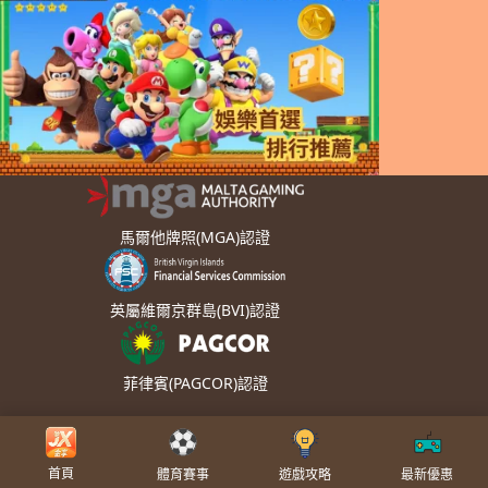
馬爾他牌照(MGA)認證
英屬維爾京群島(BVI)認證
菲律賓(PAGCOR)認證
Copyright © | Powered by 金享JX娛樂城
首頁
體育賽事
遊戲攻略
最新優惠