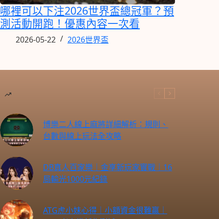
哪裡可以下注2026世界盃總冠軍？預
測活動開跑！優惠內容一次看
2026-05-22
2026世界盃
博樂二人線上麻將詳細解析：規則、
台數與線上玩法全攻略
DB真人百家樂｜金享新玩家實戰｜16
局輸光1000元紀錄
ATG虎小妹心得｜小額資金很難贏｜