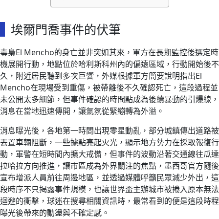
埃爾門喬事件的伏筆
毒梟El Mencho的身亡並非突如其來，軍方在長期監控後選定時
機展開行動，地點位於哈利斯科州內的偏遠區域，行動開始後不
久，附近居民聽到多次巨響，外媒根據軍方簡要說明指出El
Mencho在現場受到重傷，被帶離後不久確認死亡，這段過程並
未公開太多細節，但事件確認的時間點成為後續暴動的引爆線，
消息在當地迅速傳開，讓氣氛從緊繃轉為外溢。
消息曝光後，各地第一時間出現零星動亂，部分城鎮傳出道路被
丟置車輛阻斷，一些據點亮起火光，顯示地方勢力在採取報復行
動，軍警在短時間內擴大戒備，但事件的波動沿著交通線往瓜達
拉哈拉方向推進，讓市區成為外界關注的焦點，墨西哥官方隨後
宣布增派人員前往周邊地區，並透過媒體呼籲民眾減少外出，這
段時序不只揭露事件規模，也讓世界盃主辦城市被捲入原本無法
迴避的衝擊，球迷在搜尋相關資訊時，最常看到的便是這段時程
曝光後帶來的動盪與不確定感。