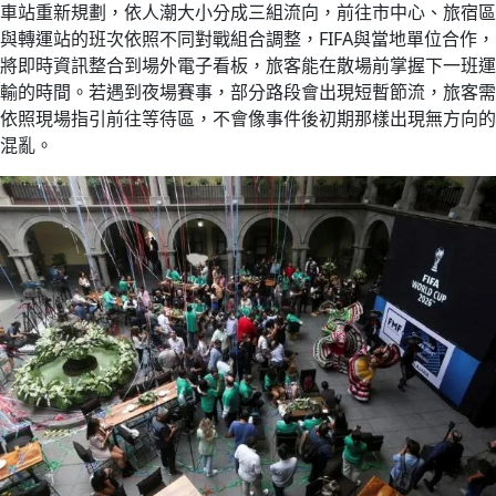
車站重新規劃，依人潮大小分成三組流向，前往市中心、旅宿區
與轉運站的班次依照不同對戰組合調整，FIFA與當地單位合作，
將即時資訊整合到場外電子看板，旅客能在散場前掌握下一班運
輸的時間。若遇到夜場賽事，部分路段會出現短暫節流，旅客需
依照現場指引前往等待區，不會像事件後初期那樣出現無方向的
混亂。