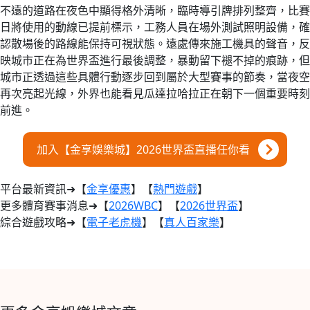
不遠的道路在夜色中顯得格外清晰，臨時導引牌排列整齊，比賽
日將使用的動線已提前標示，工務人員在場外測試照明設備，確
認散場後的路線能保持可視狀態。遠處傳來施工機具的聲音，反
映城市正在為世界盃進行最後調整，暴動留下褪不掉的痕跡，但
城市正透過這些具體行動逐步回到屬於大型賽事的節奏，當夜空
再次亮起光線，外界也能看見瓜達拉哈拉正在朝下一個重要時刻
前進。
加入【金享娛樂城】2026世界盃直播任你看
平台最新資訊➜【
金享優惠
】【
熱門遊戲
】
更多體育賽事消息➜【
2026WBC
】【
2026世界盃
】
綜合遊戲攻略➜【
電子老虎機
】【
真人百家樂
】