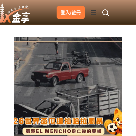
跳
至
登入/註冊
主
要
內
容