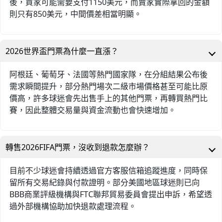
後，買家可能需要支付1150美元，而賣家實際拿回的金額
則只有850美元，中間價差相當明顯。
2026世界盃門票為什麼一直漲？
阿根廷、葡萄牙、法國等熱門國家隊，在分組結果公布後
需求瞬間提升，部分熱門場次二級市場價格甚至可能比原
價高，許多球迷會先出售手上的其他門票，再轉買熱門比
賽，因此整體交易量與資金流動也會快速增加。
轉售2026FIFA門票，沒收到退款怎麼辦？
目前不少球迷會持續透過官方客服信箱追蹤進度，同時保
留所有交易紀錄與付款證明。部分美國地區球迷則已向
BBB商業評級機構與FTC聯邦貿易委員會提出申訴，希望透
過外部機構協助加快退款處理流程。