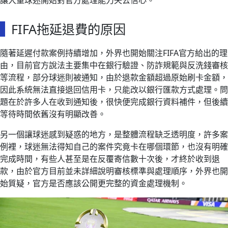
讓大量球迷開始對官方處理能力失去信心。
FIFA拖延退費的原因
隨著延遲付款案例持續增加，外界也開始關注FIFA官方給出的理
由，目前官方說法主要集中在銀行驗證、防詐規範與反洗錢審核
等流程，部分球迷則被通知，由於退款金額超過原始刷卡金額，
因此系統無法直接退回信用卡，只能改以銀行匯款方式處理。問
題在於許多人在收到通知後，很快便完成銀行資料補件，但後續
等待時間依舊沒有明顯改善。
另一個讓球迷感到疑惑的地方，是整體流程缺乏透明度，許多案
例裡，球迷無法得知自己的案件究竟卡在哪個環節，也沒有明確
完成時間，有些人甚至是在反覆寄信數十次後，才終於收到退
款，由於官方目前並未詳細說明審核標準與處理順序，外界也開
始質疑，官方是否應該公開更完整的資金處理機制。