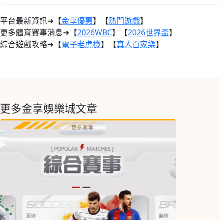
平台最新資訊➜【
金享優惠
】【
熱門遊戲
】
更多體育賽事消息➜【
2026WBC
】【
2026世界盃
】
綜合遊戲攻略➜【
電子老虎機
】【
真人百家樂
】
更多金享娛樂城文章