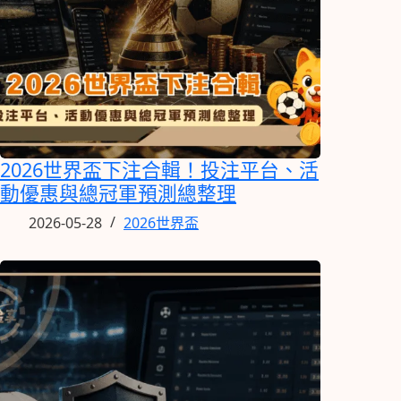
2026世界盃下注合輯！投注平台、活
動優惠與總冠軍預測總整理
2026-05-28
2026世界盃