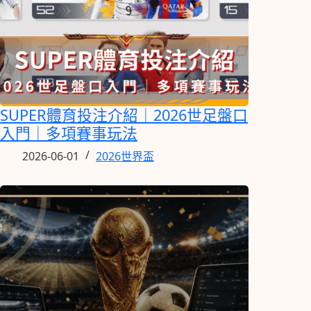
SUPER體育投注介紹｜2026世足盤口
入門｜多項賽事玩法
2026-06-01
2026世界盃