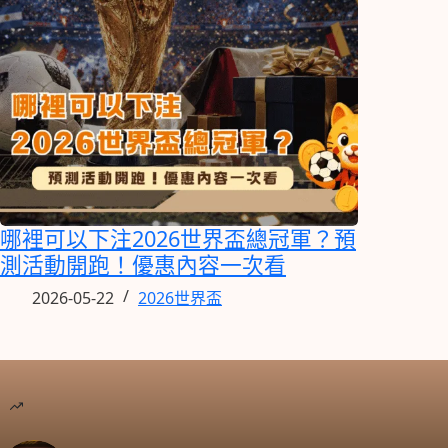
哪裡可以下注2026世界盃總冠軍？預
測活動開跑！優惠內容一次看
2026-05-22
2026世界盃