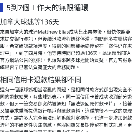
5到7個工作天的無限循環
加拿大球迷等136天
來自加拿大的球迷Matthew Elias成功售出票券後，很快依照要
求提交銀行資訊，但後續退款流程始終停滯，期間他多次聯絡客
服，希望確認款項進度，得到的回應卻始終停留在「案件仍在處
理中」，到了四月時，他等待時間已超過136天，遠遠超出FIFA
官方網站公告的期限，也讓越來越多球迷開始質疑，官方客服系
統是否早已無法負荷龐大的票務問題。
相同信用卡退款結果卻不同
還有一個讓球迷相當混亂的問題，是相同付款方式卻出現完全不
同的退款結果，有些球迷表示，同一張信用卡曾成功收到部分退
款，但另一筆交易卻突然被通知「無法退回原付款卡片」，接著
又被要求重新提供銀行帳戶與匯款資料，這種前後不一致的處理
方式，讓許多人完全無法理解系統判定標準，也進一步增加退款
流程的不確定性與焦慮感，客服回覆又長期停留在制式訊息，更