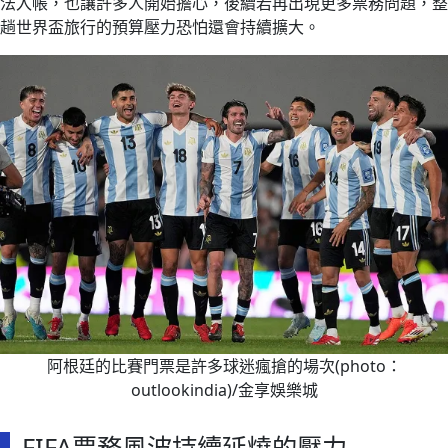
法入帳，也讓許多人開始擔心，後續若再出現更多票務問題，整
趟世界盃旅行的預算壓力恐怕還會持續擴大。
阿根廷的比賽門票是許多球迷瘋搶的場次(photo：
outlookindia)/金享娛樂城
FIFA票務風波持續延燒的壓力