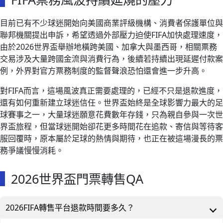
目前已有不少球迷開始向美國商業評級機構、消費者保護單位與
聯邦機關提出申訴，希望透過外部壓力迫使FIFA加快處理速度，
由於2026世界盃舉辦地橫跨美國、加拿大與墨西哥，相關票務
交易涉及大量跨國金流與消費行為，後續若持續出現延遲付款案
例，外界對官方票務制度的監督聲浪恐怕還會進一步升高。
對FIFA而言，這場風波真正需要處理的，已經不只是退款進度，
還有如何重新建立球迷信任。世界盃始終是全球影響力最大的足
球賽事之一，大量球迷願意花費數年存錢，只為親自參與一次世
界盃旅程，但當球迷開始卻花更多時間花在追款、寄信與等待客
服回覆時，原本屬於足球的熱情與期待，也正在被這場漫長的票
務爭議慢慢消耗。
2026世界盃門票轉售QA
2026FIFA轉售平台退款時間要多久？