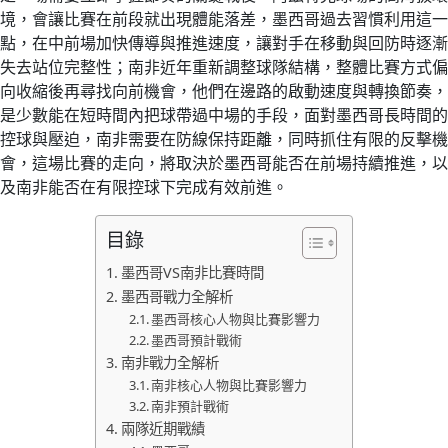
境，會讓比賽在前段就出現體能落差，墨西哥過去習慣利用這一
點，在中前場加快傳導與推進速度，讓對手在移動與回防時逐漸
失去站位完整性；南非近年重新調整球隊結構，整體比賽方式偏
向收縮後再尋找向前機會，他們在邊路的啟動速度與轉換節奏，
是少數能在短時間內把球帶過中場的手段，面對墨西哥長時間的
控球與壓迫，南非需要在防線保持距離，同時抓住有限的反擊機
會，這場比賽的走向，將取決於墨西哥能否在前場持續推進，以
及南非能否在有限控球下完成有效前進。
目錄
墨西哥VS南非比賽時間
墨西哥戰力全解析
墨西哥核心人物與比賽影響力
墨西哥預計戰術
南非戰力全解析
南非核心人物與比賽影響力
南非預計戰術
兩隊近期戰績