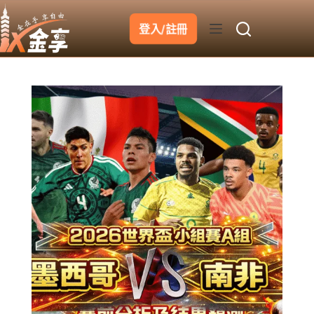
跳
至
登入/註冊
主
要
內
容