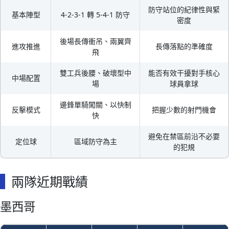
防守站位的紀律性與緊
基本陣型
4-2-3-1 轉 5-4-1 防守
密度
後場長傳衝吊、兩翼齊
進攻推進
長傳落點的準確度
飛
雙工兵後腰、破壞型中
能否有效干擾對手核心
中場配置
場
球員拿球
邊鋒單騎闖關、以快制
反擊模式
把握少數的射門機會
快
避免在禁區前沿不必要
定位球
區域防守為主
的犯規
兩隊近期戰績
墨西哥