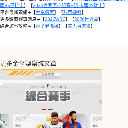
國VS巴拉圭
】【
2026世界盃小組賽B組 卡達VS瑞士
】
平台最新資訊➜【
金享優惠
】【
熱門遊戲
】
更多體育賽事消息➜【
2026WBC
】【
2026世界盃
】
綜合遊戲攻略➜【
電子老虎機
】【
真人百家樂
】
更多金享娛樂城文章