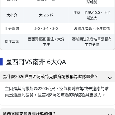
球輸盤
注意上半場若0:0，下半
大小分
大 2.5 球
場追大
比分區間
2-0、3-1、3-0
波膽風險高，小注怡情
墨西哥獨贏 重注 / 大分
賽前關注先發名單是否有
投注建議
中注
主力受傷
墨西哥VS南非 6大QA
為什麼2026世界盃阿茲特克體育場被稱為客隊噩夢？
主因是其海拔超過2200公尺，空氣稀薄會導致未適應的球
員迅速感到疲勞，且當地8萬名球迷的吶喊極具震撼力。
墨西哥國家隊近期狀態如何？