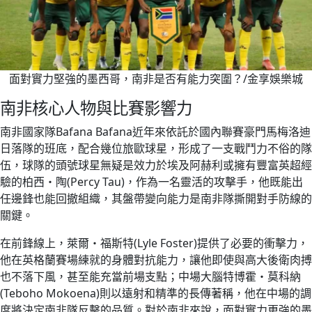
面對實力堅強的墨西哥，南非是否有能力突圍？/金享娛樂城
南非核心人物與比賽影響力
南非國家隊Bafana Bafana近年來依託於國內聯賽豪門馬梅洛迪
日落隊的班底，配合幾位旅歐球星，形成了一支戰鬥力不俗的隊
伍，球隊的頭號球星無疑是效力於埃及阿赫利或擁有豐富英超經
驗的柏西・陶(Percy Tau)，作為一名靈活的攻擊手，他既能出
任邊鋒也能回撤組織，其盤帶變向能力是南非隊撕開對手防線的
關鍵。
在前鋒線上，萊爾・福斯特(Lyle Foster)提供了必要的衝擊力，
他在英格蘭賽場練就的身體對抗能力，讓他即使與高大後衛肉搏
也不落下風，甚至能充當前場支點；中場大腦特博霍・莫科納
(Teboho Mokoena)則以遠射和精準的長傳著稱，他在中場的調
度將決定南非隊反擊的品質。對於南非來說，面對實力更強的墨