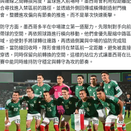
與邊線之間轉換角度，當球進入前場時，墨西哥會利用短距離配
合尋找進入禁區前的路徑，並透過外側回傳或橫傳創造射門機
會，整體進攻偏向有節奏的推進，而不是單次快速衝擊。
防守方面，墨西哥多半在中場建立第一道壓力，先限制對手向前
帶球的空間，再依照球路進行橫向移動，他們會優先壓縮中路區
域，迫使對手將球轉往邊路，再透過側翼與中場的協防完成阻
斷，當防線回收時，隊形會維持在禁區前一定距離，避免被直接
穿透，同時保留向前轉換的空間，這樣的站位方式讓墨西哥在比
賽中能同時維持防守穩定與轉守為攻的節奏。