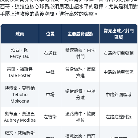
西哥，這幾位核心球員必須展現出超水平的發揮，尤其是利用對
手壓上進攻後的背後空間，進行高效的突擊。
常見出球／射門
球員
位置
主要威脅型態
區域
珀西・陶
變速突破、內切
右邊鋒
右路內切至弧頂
Percy Tau
射門
萊爾・福斯特
背身做球、反擊
中鋒
中路啟動至禁區
Lyle Foster
推進
特博霍・莫科納
遠射威脅、中場
Teboho
中場
中路外圍區域
分球
Mokoena
奧布里・莫迪巴
邊路傳中、協防
左後衛
左路底線附近
Aubrey Modiba
補位
羅文・威廉姆斯
撲救反應、門前