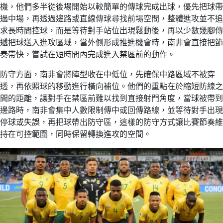
機，他們多半從後場開始以較簡單的傳球完成出球，優先把球帶
過中場，再透過邊路或直線傳球尋找前場空間，整體進攻並不追
求長時間控球，而是等待對手站位出現鬆動後，再以少數幾腳傳
遞把球送入進攻區域，當外側形成推進機會時，南非會直接把節
奏帶快，嘗試在短時間內完成進入禁區前的動作。
防守方面，南非會將陣型收在中低位，先確保中路區域不被穿
透，再依照球的移動進行橫向補位。他們的重點在於縮短防線之
間的距離，讓對手在禁區前難以找到直接射門角度，當球被帶到
邊路時，南非會集中人數限制傳中或回傳路線，並等待對手出現
停球或失誤，再把球帶出防守區，這樣的防守方式讓比賽節奏維
持在可控範圍，同時保留轉換進攻的空間。