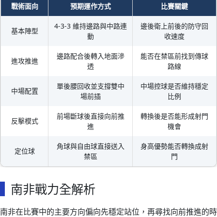
戰術面向
預期運作方式
比賽關鍵
4-3-3 維持邊路與中路連
邊後衛上前後的防守回
基本陣型
動
收速度
邊路配合後轉入地面滲
能否在禁區前找到傳球
進攻推進
透
路線
單後腰回收並支撐雙中
中場控球是否維持穩定
中場配置
場前插
比例
前場斷球後直接向前推
轉換後是否能形成射門
反擊模式
進
機會
角球與自由球直接送入
身高優勢能否轉換成射
定位球
禁區
門
南非戰力全解析
南非在比賽中的主要方向偏向先穩定站位，再尋找向前推進的時