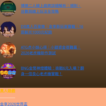
博樂二人線上麻將詳細解析：規則、
台數與線上玩法全攻略
DB真人百家樂｜金享新玩家實戰｜16
局輸光1000元紀錄
ATG虎小妹心得｜小額資金很難贏｜
2026老虎機新作測試
BNG金幣神燈體驗：挑戰6元入場？翻
身一倍良心老虎機實戰！
真人遊戲
————
金享2026世界盃