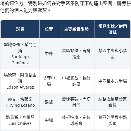
場的統治力，特別是如何在對手密集防守下創造出空間，將考驗
他們的個人能力與默契。
常見出球／射門
球員
位置
主要威脅型態
區域
聖地亞哥・希門尼
斯
禁區站位、背身
禁區中央與小禁
中鋒
Santiago
接應
區
Giménez
埃德森・阿爾瓦雷
防守中
中場攔截、長傳
斯
中圈至本方半場
場
調度
Edson Álvarez
赫文・洛薩諾
變速突破、內切
左路底線至禁區
邊鋒
Hirving Lozano
射門
邊緣
路易斯・查維茲
後插進攻、定位
禁區外圍與中路
中場
Luis Chávez
球威脅
弧頂