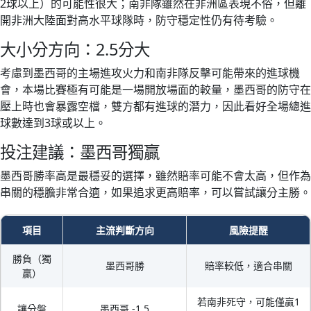
2球以上）的可能性很大；南非隊雖然在非洲區表現不俗，但離
開非洲大陸面對高水平球隊時，防守穩定性仍有待考驗。
大小分方向：2.5分大
考慮到墨西哥的主場進攻火力和南非隊反擊可能帶來的進球機
會，本場比賽極有可能是一場開放場面的較量，墨西哥的防守在
壓上時也會暴露空檔，雙方都有進球的潛力，因此看好全場總進
球數達到3球或以上。
投注建議：墨西哥獨贏
墨西哥勝率高是最穩妥的選擇，雖然賠率可能不會太高，但作為
串關的穩膽非常合適，如果追求更高賠率，可以嘗試讓分主勝。
項目
主流判斷方向
風險提醒
勝負（獨
墨西哥勝
賠率較低，適合串關
贏）
若南非死守，可能僅贏1
讓分盤
墨西哥 -1.5