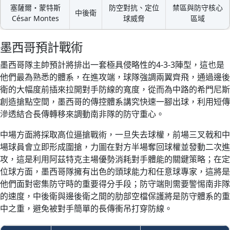
塞薩爾・蒙特斯
防空對抗、定位
禁區與防守核心
中後衛
César Montes
球威脅
區域
墨西哥預計戰術
墨西哥隊主帥預計將排出一套極具侵略性的4-3-3陣型，這也是
他們最為熟悉的體系，在進攻端，球隊強調兩翼齊飛，通過邊後
衛的大幅度前插來拉開對手防線的寬度，從而為中路的希門尼斯
創造搶點空間，墨西哥的傳控體系講究快速一腳出球，利用短傳
滲透結合長傳轉移來調動南非隊的防守重心。
中場方面將採取高位逼搶戰術，一旦失去球權，前場三叉戟和中
場球員會立即形成圍搶，力圖在對方半場奪回球權並發動二次進
攻，這是利用阿茲特克主場優勢消耗對手體能的關鍵策略；在定
位球方面，墨西哥隊擁有出色的頭球能力和任意球專家，這將是
他們面對密集防守時的重要得分手段；防守端則需要警惕南非隊
的速度，中後衛與邊後衛之間的肋部空檔保護將是防守體系的重
中之重，避免被對手簡單的長傳衝吊打穿防線。