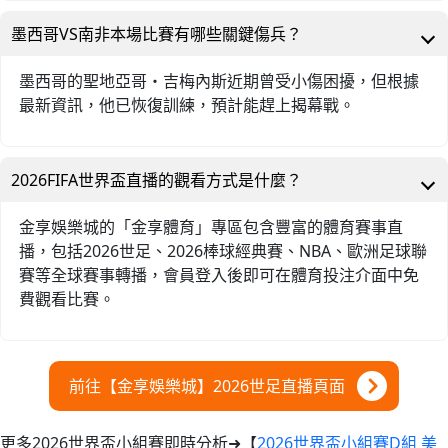
墨西哥VS南非本場比賽有哪些關鍵傷兵？
墨西哥的聖地亞哥・吉梅內斯近期曾受小傷困擾，但根據
最新資訊，他已恢復訓練，預計能趕上揭幕戰。
2026FIFA世界盃直播的觀看方式是什麼？
金享娛樂城的「金享體育」專區包含豐富的體育賽事直
播，包括2026世足、2026棒球經典賽、NBA、歐洲足球聯
賽等全球賽事轉播，會員登入後即可在體育投注介面中免
費觀看比賽。
前往【金享娛樂城】2026世足直播頁面
更多2026世界盃小組賽即時分析➜【
2026世界盃小組賽D組 美