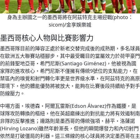
身為主辦國之一的墨西哥將在阿茲特克主場迎戰(photo：
sicom)/金享娛樂城
墨西哥核心人物與比賽影響力
墨西哥隊目前的陣容正處於新老交替完成後的成熟期，多名球員
在歐洲五大聯賽站穩腳步，其中最受矚目的當屬效力於荷甲豪門
的前鋒聖地亞哥・希門尼斯(Santiago Giménez)，他被視為國
家隊的進攻核心，希門尼斯不僅擁有傳統9號位的支點能力，在
禁區內的嗅覺和射門轉化率更是世界級水準，在阿茲特克的高原
環境下，他的體能優勢將被放大，能夠在比賽後段持續給予對手
防線壓力。
中場方面，埃德森・阿爾瓦雷斯(Edson Álvarez)作為鐵腰，是
球隊攻防轉換的樞紐，他在英超磨練出的對抗能力將有效遏制南
非隊的反擊推進；邊路則是墨西哥的傳統強項，赫平・洛薩諾
(Hirving Lozano)雖然年齡漸長，但他的瞬間爆發力和內切射門
依然是打破僵局的利器。這三條線的核心球員將決定墨西哥在主