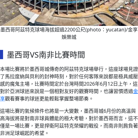
墨西哥阿茲特克球場海拔超過2200公尺(photo：yucatan)/金享
娛樂城
墨西哥VS南非比賽時間
本場比賽將於墨西哥城傳奇的阿茲特克球場舉行，這座球場見證
了馬拉度納與貝利的封神時刻，對於任何客隊來說都是極具威壓
感的魔鬼主場，比賽時間定於台灣時間2026年6月12日上午，這
對於亞洲球迷來說是一個相對友好的觀賽時間，也讓習慣透過
金
享
觀看賽事的球迷更能輕鬆掌握整場節奏。
這場比賽的氣候條件也將是一大變數，墨西哥城6月份的高溫與
高海拔將是對南非球員體能的極大考驗，對於墨西哥而言，這不
僅是一場比賽，更是捍衛阿茲特克榮耀的戰役，而南非則肩負著
非洲足球崛起的希望。