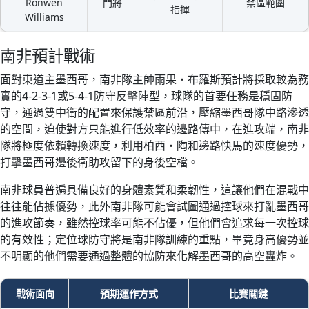
Ronwen
門將
禁區範圍
指揮
Williams
南非預計戰術
面對東道主墨西哥，南非隊主帥雨果・布羅斯預計將採取較為務
實的4-2-3-1或5-4-1防守反擊陣型，球隊的首要任務是穩固防
守，通過雙中衛的配置來保護禁區前沿，壓縮墨西哥隊中路滲透
的空間，迫使對方只能進行低效率的邊路傳中，在進攻端，南非
隊將極度依賴轉換速度，利用柏西・陶和邊路快馬的速度優勢，
打擊墨西哥邊後衛助攻留下的身後空檔。
南非球員普遍具備良好的身體素質和柔韌性，這讓他們在混戰中
往往能佔據優勢，此外南非隊可能會試圖通過控球來打亂墨西哥
的進攻節奏，雖然控球率可能不佔優，但他們會追求每一次控球
的有效性；定位球防守將是南非隊訓練的重點，畢竟身高優勢並
不明顯的他們需要通過整體的協防來化解墨西哥的高空轟炸。
戰術面向
預期運作方式
比賽關鍵