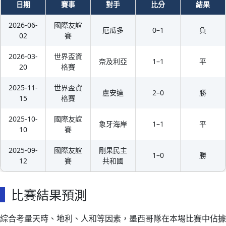
日期
賽事
對手
比分
結果
2026-06-
國際友誼
厄瓜多
0–1
負
02
賽
2026-03-
世界盃資
奈及利亞
1–1
平
20
格賽
2025-11-
世界盃資
盧安達
2–0
勝
15
格賽
2025-10-
國際友誼
象牙海岸
1–1
平
10
賽
2025-09-
國際友誼
剛果民主
1–0
勝
12
賽
共和國
比賽結果預測
綜合考量天時、地利、人和等因素，墨西哥隊在本場比賽中佔據