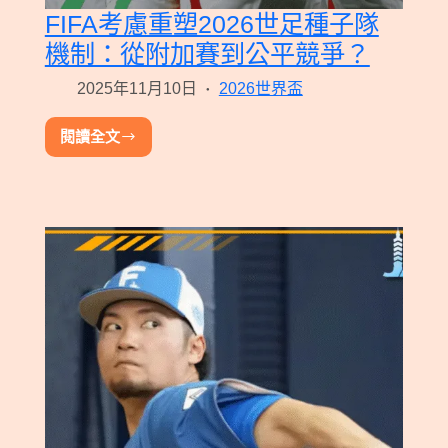
賽
FIFA考慮重塑2026世足種子隊
誠
機制：從附加賽到公平競爭？
信
2025年11月10日
2026世界盃
閱讀全文
FIFA
考
慮
重
塑
2026
世
足
種
子
隊
機
制：
從