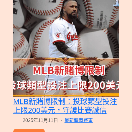
典
賽
直
播
免
費
看，
金
享
與
您
一
起
為
中
MLB新賭博限制：投球類型投注
華
上限200美元，守護比賽誠信
隊
加
2025年11月11日
最新體育賽事
油!