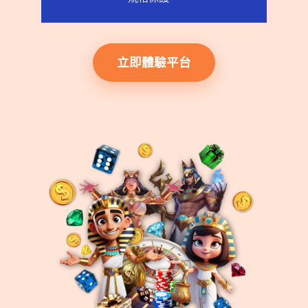
立即體驗平台