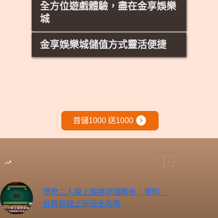
金享娛樂城以「平均3分鐘出金」聞名，全天
全方位遊戲體驗，盡在金享娛樂
免費體驗金，讓玩家一開始就感受不一樣的
候自動化財務系統確保資金秒到手。對玩家
城
尊榮待遇。
而言，這不僅是效率，更是信任的象徵，金
享娛樂平台讓你的每一次勝利都能即刻兌
無論是最受歡迎的真人百家樂、刺激的電子
金享娛樂城儲值方式靈活便捷
現。
老虎機，還是體育投注、棋牌對戰、彩票樂
透，金享娛樂提供上百款遊戲選擇，讓不同
在金享JX，玩家可使用銀行轉帳、超商代
偏好的玩家都能找到專屬的樂趣。
碼、電子支付或虛擬貨幣等多元方式快速儲
值，無論身在何處，都能隨時補充遊戲籌
碼，暢享不中斷的娛樂體驗。
expand_circle_right
首儲1000 送1000
博樂二人線上麻將詳細解析：規則、
台數與線上玩法全攻略