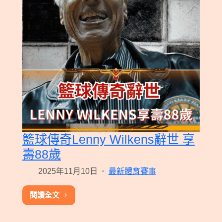
澤
村
賞，
辭
退
交
流
賽
仍
為
2026WBC
投
手
籃球傳奇Lenny Wilkens辭世 享
大
壽88歲
熱
2025年11月10日
最新體育賽事
閱讀全文
籃
球
傳