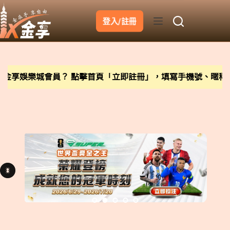
跳
至
登入/註冊
主
要
內
容
會員？ 點擊首頁「立即註冊」，填寫手機號、暱稱與密碼，完