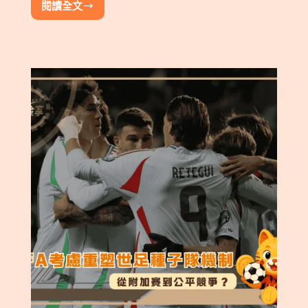
閱讀全文
MLB
新
賭
博
限
制：
投
球
類
型
投
注
上
限
200
美
元，
守
護
比