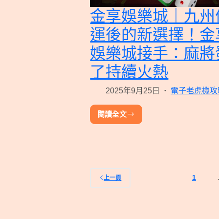
戰
金享娛樂城｜九州
2026！
運後的新選擇！金
娛樂城接手：麻將
了持續火熱
2025年9月25日
電子老虎機攻
閱讀全文
金
享
娛
樂
城
｜
1
上一頁
九
州
停
運