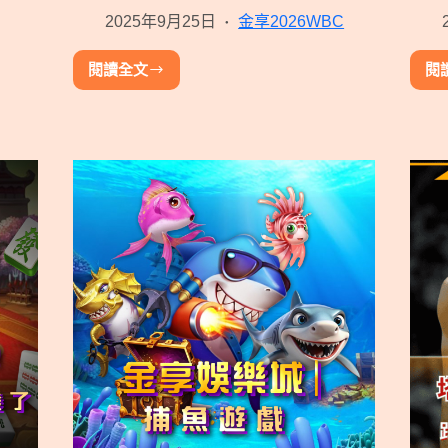
2025年9月25日
金享2026WBC
閱讀全文
閱
蹲
在
本
壘
後
的
指
揮
官
｜
捕
手
群
資
格
賽
表