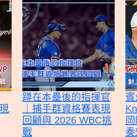
蹲在本壘後的指揮官
賓
表現
｜捕手群資格賽表現
K
回顧與 2026 WBC挑
岡
戰
奏