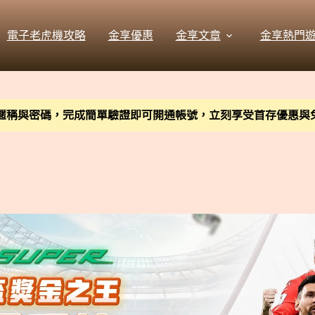
電子老虎機攻略
金享優惠
金享文章
金享熱門
完成簡單驗證即可開通帳號，立刻享受首存優惠與免費體驗金，輕