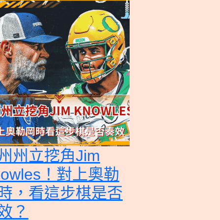
州州立挖角Jim
nowles！對上奧勒
時，看這步棋是否
效？