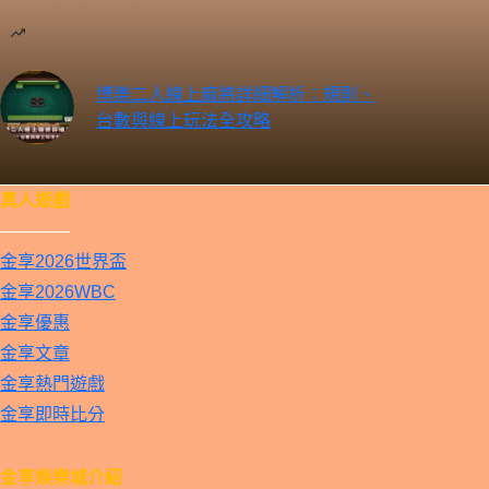
2025年9月23日
毫
無
疑
問
博樂二人線上麻將詳細解析：規則、
是
台數與線上玩法全攻略
世
界
最
佳
真人遊戲
球
————
員？
金享2026世界盃
進
階
金享2026WBC
數
金享優惠
據
金享文章
怎
金享熱門遊戲
麼
看？
金享即時比分
金享娛樂城介紹