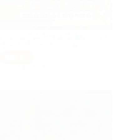
分
析
及
結
2026世界盃南韓雙核崛起：孫興
果
預
愍與李康仁的世代交會
測
閱讀全文
2026
2025年12月18日
世
界
盃
南
韓
雙
核
崛
起：
孫
興