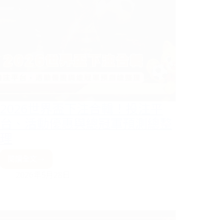
2026世界盃下注合輯！投注平
台、活動優惠與總冠軍預測總整
理
閱讀全文
2026
2026年5月28日
世
界
盃
下
注