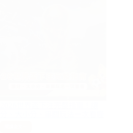
合
輯！
投
注
平
台、
活
動
優
惠
與
總
冠
軍
預
2026世界盃下注完整指南！讓
測
總
分、大小分、串關玩法一次看懂
整
理
閱讀全文
2026