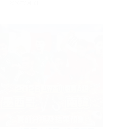
2026年5月18日
世
界
盃
下
注
完
整
指
南！
讓
分、
大
小
分、
串
關
玩
法
一
次