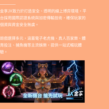
————
金享JX致力於打造安全、透明的線上博弈環境，平
台採用國際認證系統與加密傳輸技術，確保玩家的
個資與資金安全無虞。
遊戲選擇多元，涵蓋電子老虎機、真人百家樂、體
育投注、捕魚機等主流娛樂，提供一站式暢玩體
驗。