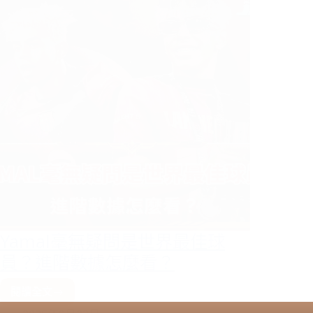
革
解
析：
從
32
隊
到
48
隊
的
全
球
競
爭
版
Yamal毫無疑問是世界最佳球
圖
員？進階數據怎麼看？
閱讀全文
Yamal