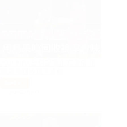
2026NBA全明星賽正式落幕 用
精采喚回收視率青睞
閱讀全文
2026NBA
2026年2月23日
全
明
星
賽
正
式