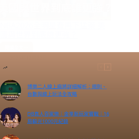
掌
NBA2026全明星賽再下猛藥 美
國與世界到底誰更強？
閱讀全文
NBA2026
2025年12月22日
全
明
星
賽
再
博樂二人線上麻將詳細解析：規則、
下
台數與線上玩法全攻略
猛
藥
美
DB真人百家樂｜金享新玩家實戰｜16
國
局輸光1000元紀錄
與
世