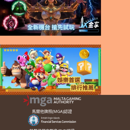
馬爾他牌照(MGA)認證