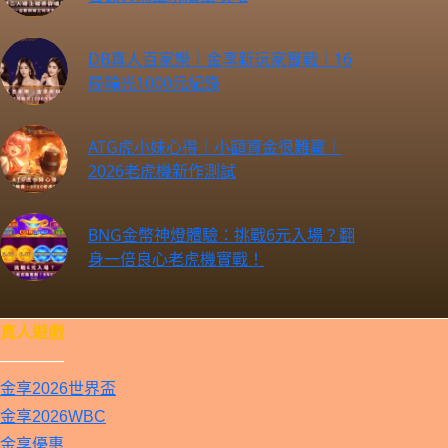
刻
光
輝，
DB真人百家樂｜金享新玩家實戰｜16
大
局輸光1000元紀錄
谷
翔
平
ATG虎小妹心得｜小額資金很難贏｜
偉
2026老虎機新作測試
大
一
日
BNG金幣神燈體驗：挑戰6元入場？翻
之
身一倍良心老虎機實戰！
回
顧
真人遊戲
————
金享2026世界盃
金享2026WBC
金享優惠