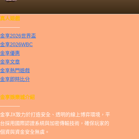
明
尼
加
真人遊戲
VS
————
以
金享2026世界盃
色
列
金享2026WBC
賽
金享優惠
前
金享文章
分
金享熱門遊戲
析
及
金享即時比分
結
果
金享娛樂城介紹
預
測
————
金享JX致力於打造安全、透明的線上博弈環境，平
台採用國際認證系統與加密傳輸技術，確保玩家的
個資與資金安全無虞。