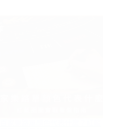
樂
單
跳
是
什
麼？
莊
閒
交
替
出
現
時
的
實
戰
判
讀
指
百家樂路單顏色代表什麼？紅藍
標