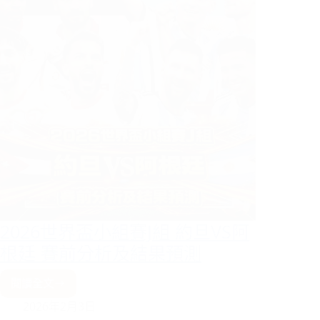
人
包
｜
小
組
賽
賽
程、
分
析
與
下
注
指
2026世界盃小組賽J組 約旦VS阿
南
根廷 賽前分析及結果預測
閱讀全文
2026
2026年2月3日
世