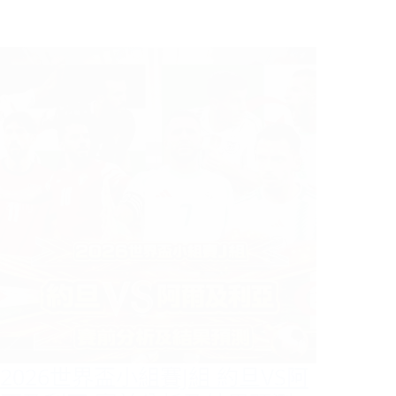
界
盃
小
組
賽
J
組
約
旦
VS
阿
根
廷
賽
前
分
析
及
結
2026世界盃小組賽J組 約旦VS阿
果
預