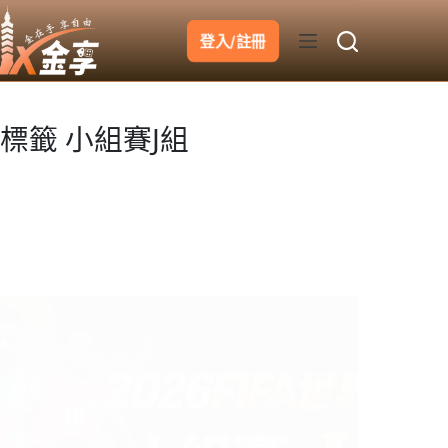
跳
至
登入/註冊
主
要
內
標籤
小組賽J組
容