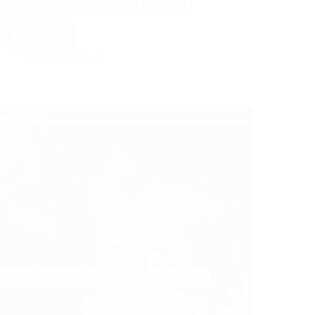
道奇願放行但會有所限制
閱讀全文
山
2025年11月28日
本
由
伸
也
想
參
加
2026WBC？
道
奇
願
放
行
但
會
有
所