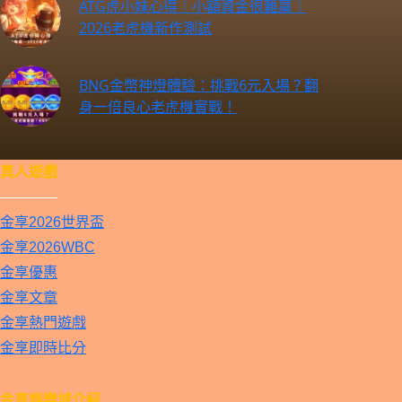
ATG虎小妹心得｜小額資金很難贏｜
2026老虎機新作測試
BNG金幣神燈體驗：挑戰6元入場？翻
身一倍良心老虎機實戰！
真人遊戲
————
金享2026世界盃
金享2026WBC
金享優惠
金享文章
金享熱門遊戲
金享即時比分
金享娛樂城介紹