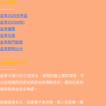
底
真人遊戲
注
————
與
下
金享2026世界盃
注
金享2026WBC
比
金享優惠
例
金享文章
解
析
金享熱門遊戲
金享即時比分
金享娛樂城介紹
————
金享JX致力於打造安全、透明的線上博弈環境，平
台採用國際認證系統與加密傳輸技術，確保玩家的
個資與資金安全無虞。
遊戲選擇多元，涵蓋電子老虎機、真人百家樂、體