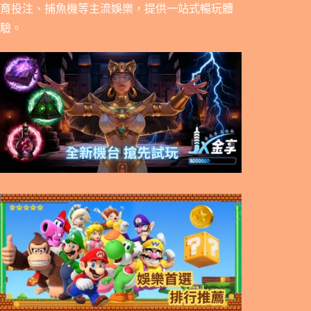
育投注、捕魚機等主流娛樂，提供一站式暢玩體
驗。