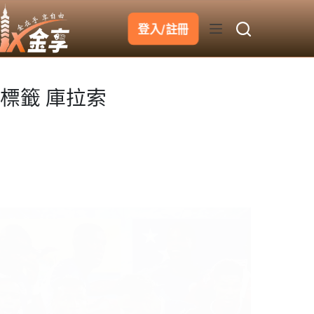
跳
至
登入/註冊
主
要
內
標籤
庫拉索
容