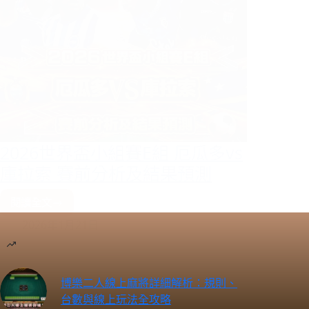
2026世界盃小組賽E組 厄瓜多vs
庫拉索 賽前分析及結果預測
閱讀全文
2026
2026年1月21日
世
界
盃
小
博樂二人線上麻將詳細解析：規則、
組
台數與線上玩法全攻略
賽