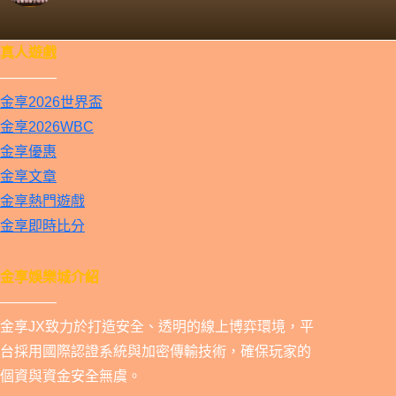
E
組
厄
真人遊戲
瓜
————
多
金享2026世界盃
vs
庫
金享2026WBC
拉
金享優惠
索
金享文章
賽
金享熱門遊戲
前
分
金享即時比分
析
及
金享娛樂城介紹
結
果
————
預
金享JX致力於打造安全、透明的線上博弈環境，平
測
台採用國際認證系統與加密傳輸技術，確保玩家的
個資與資金安全無虞。