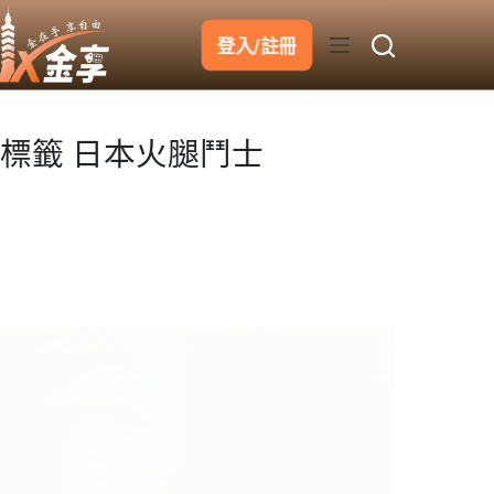
跳
至
登入/註冊
主
要
內
標籤
日本火腿鬥士
容