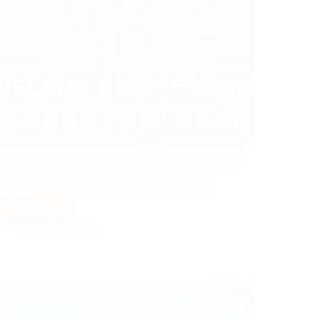
最後一搏！NFL米卡帕森斯：從
想留達拉斯到披上黃綠戰袍
閱讀全文
最
2025年9月3日
後
一
搏！
NFL
米
卡