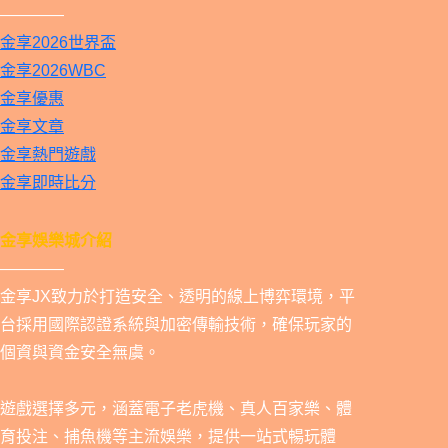
————
金享2026世界盃
金享2026WBC
金享優惠
金享文章
金享熱門遊戲
金享即時比分
金享娛樂城介紹
————
金享JX致力於打造安全、透明的線上博弈環境，平
台採用國際認證系統與加密傳輸技術，確保玩家的
個資與資金安全無虞。
遊戲選擇多元，涵蓋電子老虎機、真人百家樂、體
育投注、捕魚機等主流娛樂，提供一站式暢玩體