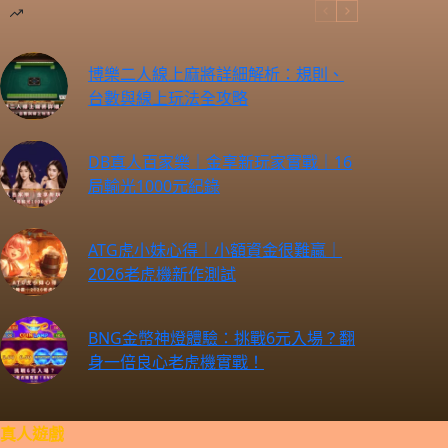
隊
戰
力
全
博樂二人線上麻將詳細解析：規則、
解
台數與線上玩法全攻略
析
＆
專
DB真人百家樂｜金享新玩家實戰｜16
家
局輸光1000元紀錄
投
注
建
ATG虎小妹心得｜小額資金很難贏｜
議：
2026老虎機新作測試
誰
會
是
BNG金幣神燈體驗：挑戰6元入場？翻
黑
身一倍良心老虎機實戰！
馬？
真人遊戲