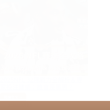
帕
森
斯：
從
想
留
達
拉
斯
到
披
上
黃
綠
2025NFL 32隊戰力全解析＆專
戰
袍
家投注建議：誰會是黑馬？
閱讀全文
2025NFL
2025年9月2日
32