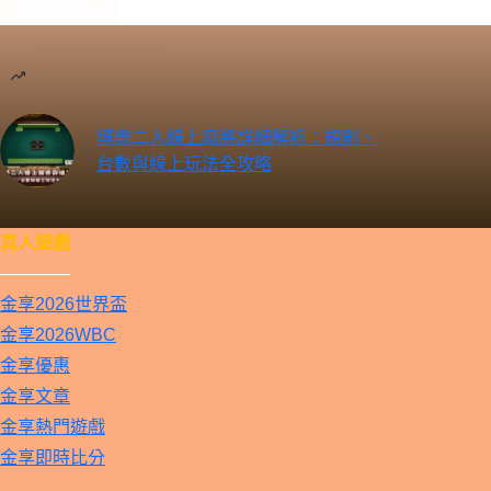
閱讀全文
2026WBC
2025年12月22日
經
典
賽
波
博樂二人線上麻將詳細解析：規則、
多
台數與線上玩法全攻略
黎
各
隊
懶
真人遊戲
人
————
包：
金享2026世界盃
賽
程、
金享2026WBC
分
金享優惠
組、
金享文章
球
金享熱門遊戲
員
名
金享即時比分
單