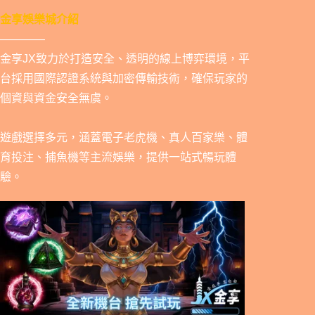
(完
金享娛樂城介紹
整
版)
————
金享JX致力於打造安全、透明的線上博弈環境，平
台採用國際認證系統與加密傳輸技術，確保玩家的
個資與資金安全無虞。
遊戲選擇多元，涵蓋電子老虎機、真人百家樂、體
育投注、捕魚機等主流娛樂，提供一站式暢玩體
驗。