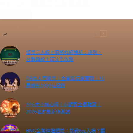
Harrison難擋眾怒解職總管
閱讀全文
開
2025年11月15日
季
11
場
比
賽
博樂二人線上麻將詳細解析：規則、
就
台數與線上玩法全攻略
下
課，
Nico
DB真人百家樂｜金享新玩家實戰｜16
Harrison
局輸光1000元紀錄
難
擋
眾
ATG虎小妹心得｜小額資金很難贏｜
怒
2026老虎機新作測試
解
職
總
BNG金幣神燈體驗：挑戰6元入場？翻