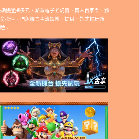
遊戲選擇多元，涵蓋電子老虎機、真人百家樂、體
育投注、捕魚機等主流娛樂，提供一站式暢玩體
驗。