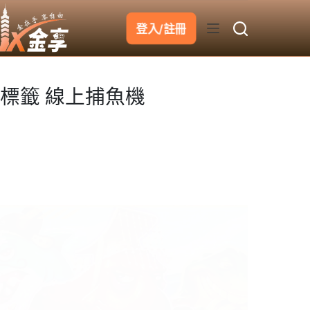
跳
至
登入/註冊
主
要
內
標籤
線上捕魚機
容