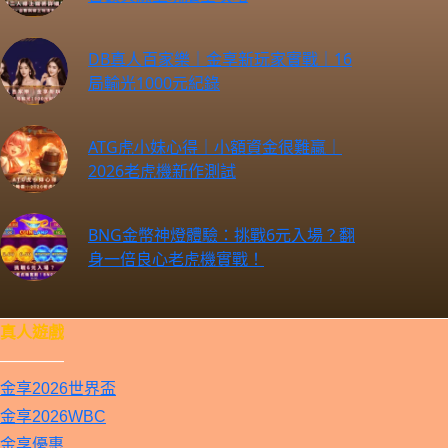
馬
上
看
DB真人百家樂｜金享新玩家實戰｜16
懂
局輸光1000元紀錄
台
倍
率
ATG虎小妹心得｜小額資金很難贏｜
與
2026老虎機新作測試
捕
魚
策
BNG金幣神燈體驗：挑戰6元入場？翻
略
身一倍良心老虎機實戰！
真人遊戲
————
金享2026世界盃
金享2026WBC
金享優惠