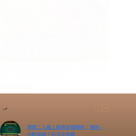
2026RSG福娃捕魚玩法：馬上看
懂台倍率與捕魚策略
閱讀全文
2026RSG
2026年6月4日
福
娃
捕
魚
玩
博樂二人線上麻將詳細解析：規則、
法：
台數與線上玩法全攻略