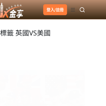
跳
至
登入/註冊
主
要
內
標籤
英國VS美國
容