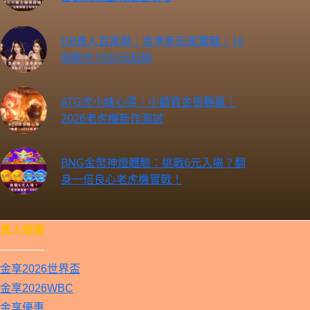
戰
力，
菅
DB真人百家樂｜金享新玩家實戰｜16
野
局輸光1000元紀錄
智
之
願
ATG虎小妹心得｜小額資金很難贏｜
再
2026老虎機新作測試
投
身
加
BNG金幣神燈體驗：挑戰6元入場？翻
入
身一倍良心老虎機實戰！
2026WBC
真人遊戲
————
金享2026世界盃
金享2026WBC
金享優惠