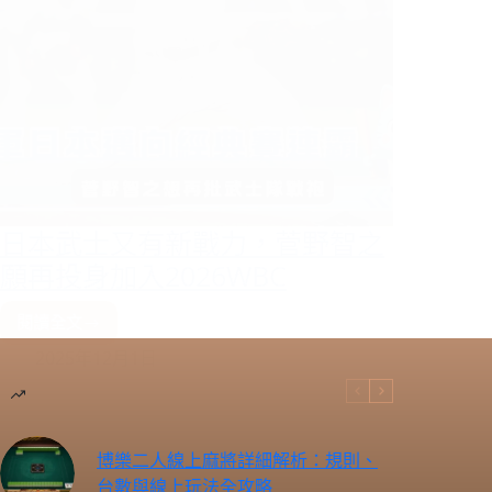
日本武士又有新戰力，菅野智之
願再投身加入2026WBC
閱讀全文
日
2025年12月1日
本
武
士
又
有
博樂二人線上麻將詳細解析：規則、
新
台數與線上玩法全攻略