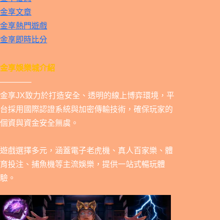
金享文章
金享熱門遊戲
金享即時比分
金享娛樂城介紹
————
金享JX致力於打造安全、透明的線上博弈環境，平
台採用國際認證系統與加密傳輸技術，確保玩家的
個資與資金安全無虞。
遊戲選擇多元，涵蓋電子老虎機、真人百家樂、體
育投注、捕魚機等主流娛樂，提供一站式暢玩體
驗。