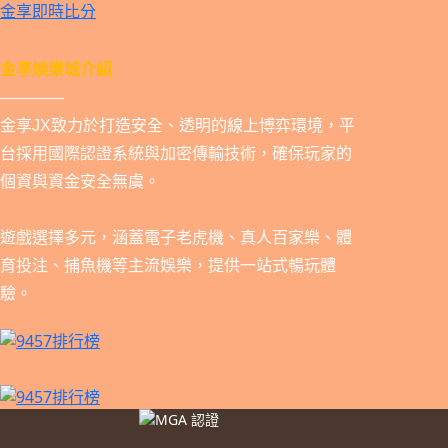
金享即時比分
金享娛樂城介紹
————
金享JX致力於打造安全、透明的線上博弈環境，平
台採用國際認證系統與加密傳輸技術，確保玩家的
個資與資金安全無虞。
遊戲選擇多元，涵蓋電子老虎機、真人百家樂、體
育投注、捕魚機等主流娛樂，提供一站式暢玩體
驗。