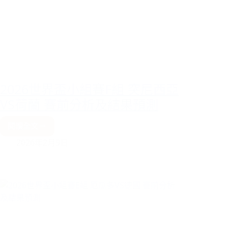
烏
地
阿
拉
伯
賽
前
2026世界盃小組賽F組 突尼西亞
分
析
VS荷蘭 賽前分析及結果預測
及
結
閱讀全文
果
2026
2026年2月9日
預
世
測
界
盃
小
組
賽
F
組